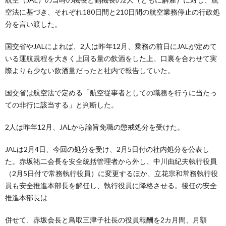
空法に基づき、それぞれ180日間と210日間の航空業務停止の行政処
分を言い渡した。
国交省やJALによれば、2人は昨年12月、乗務の前日にJALが定めて
いる運航規程を大きく上回る量の飲酒をした上、口裏を合わせて実
際よりも少ない飲酒量だったと社内で報告していた。
国交省は航空法で定める「航空従事者としての職務を行うに当たっ
ての非行に該当する」と判断した。
2人は昨年12月、JALから諭旨免職の懲戒処分を受けた。
JALは2月4日、今回の処分を受け、2月5日付の社内処分を公表し
た。赤坂祐二会長を安全統括管理者から外し、中川由紀夫執行役員
（2月5日付で常務執行役員）に変更するほか、立花宗和常務執行役
員も安全推進本部長を解任し、執行役員に降格させる。後任の安全
推進本部長は
併せて、赤坂会長と鳥取三津子社長の役員報酬を2カ月間、月額