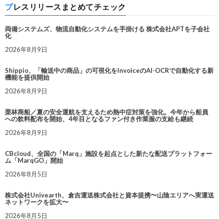
プレスリリースまとめてチェック
両備システムズ、物流自動化システムを手掛ける 株式会社APTを子会社
化
2026年8月9日
Shippio、「輸送中の商品」の可視化をInvoiceのAI-OCRで自動化する新
機能を提供開始
2026年8月9日
栗林商船／夏の安全運航を支えるため熱中症対策を強化。今年から船員
への飲料配布を開始、4年目となるファン付き作業服の支給も継続
2026年8月9日
CBcloud、全国の「Marq」施設を起点とした新たな配送プラットフォー
ム「MarqGO」開始
2026年8月5日
株式会社Univearth、倉吉運送株式会社と資本提携〜山陰エリアへ実運送
ネットワークを拡大〜
2026年8月5日