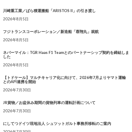
川崎重工業／ばら積運搬船「ARISTOS II」の引き渡し
2026年8月5日
フジトランスコーポレーション／新造船「蓉翔丸」就航
2026年8月5日
ネバーマイル：TGR Haas F1 Teamとのパートナーシップ契約を締結しま
した
2026年8月5日
【トドケール】マルチキャリア化に向けて、2026年7月よりヤマト運輸
とのAPI連携を開始
2026年7月30日
JR貨物／お盆休み期間の貨物列車の運転計画について
2026年7月30日
にしてつドイツ現地法人 シュツットガルト事務所移転のご案内
2026年7月30日