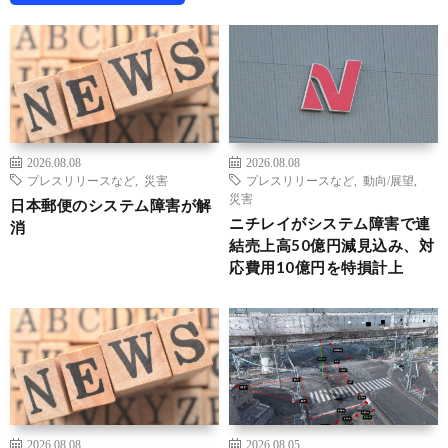
2026.08.08
2026.08.08
プレスリリースなど
,
災害
プレスリリースなど
,
動向/展望
,
災害
日本郵便のシステム障害が解
ニチレイがシステム障害で連
消
結売上高50億円減見込み、対
応費用10億円を特損計上
2026.08.08
2026.08.05