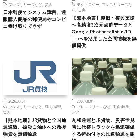
プレスリリースなど
,
災害
テクノロジー
,
プレスリリースな
ど
,
災害
日本郵便でシステム障害、通
【熊本地震】復旧・復興支援
販購入商品の郵便局やコンビ
へ高精度3次元点群データと
ニ受け取りできず
Google Photorealistic 3D
Tilesを活用した空間情報を無
償提供
2026.08.04
2026.08.04
プレスリリースなど
,
動向/展望
,
プレスリリースなど
,
動向/展望
,
災害
災害
【熊本地震】JR貨物と全国通
丸和通運とJR貨物、災害予見
運連盟、被災自治体への救援
時に代替トラックを迅速確保
物資を無償輸送
する特約付きの鉄道輸送を開