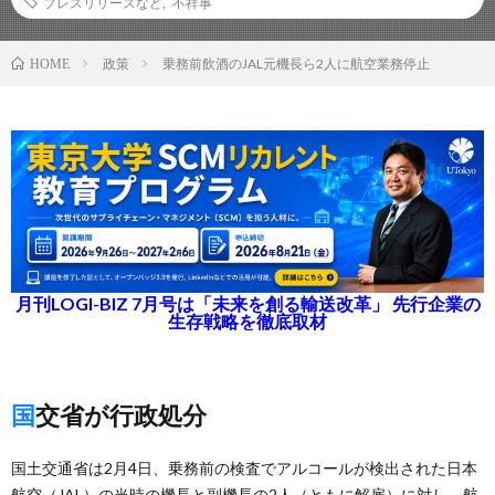
プレスリリースなど
,
不祥事
政策
乗務前飲酒のJAL元機長ら2人に航空業務停止
HOME
月刊LOGI-BIZ 7月号は「未来を創る輸送改革」 先行企業の
生存戦略を徹底取材
国交省が行政処分
国土交通省は2月4日、乗務前の検査でアルコールが検出された日本
航空（JAL）の当時の機長と副機長の2人（ともに解雇）に対し、航