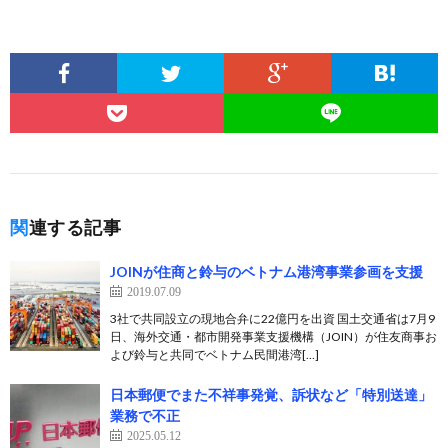
関連する記事
JOINが住商と鈴与のベトナム港湾事業参画を支援
2019.07.09
3社で共同設立の現地合弁に22億円を出資 国土交通省は7月9
日、海外交通・都市開発事業支援機構（JOIN）が住友商事お
よび鈴与と共同でベトナム民間港湾[…]
日本郵便でまた不祥事発覚、訴状など「特別送達」
業務で不正
2025.05.12