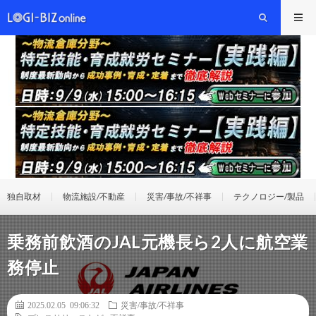
独自取材
物流施設/不動産
災害/事故/不祥事
テクノロジー/製品
乗務前飲酒のJAL元機長ら2人に航空業
務停止
2025.02.05 09:06:32
災害/事故/不祥事