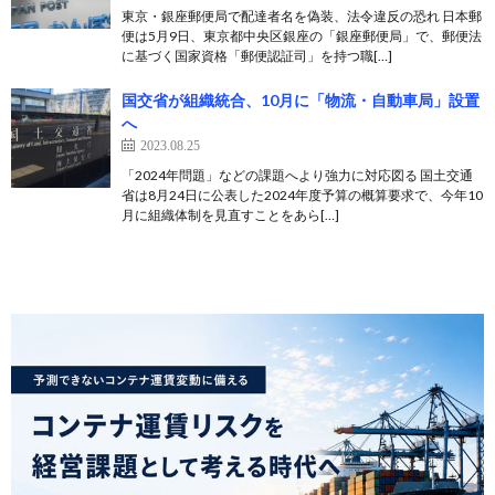
東京・銀座郵便局で配達者名を偽装、法令違反の恐れ 日本郵
便は5月9日、東京都中央区銀座の「銀座郵便局」で、郵便法
に基づく国家資格「郵便認証司」を持つ職[…]
国交省が組織統合、10月に「物流・自動車局」設置
へ
2023.08.25
「2024年問題」などの課題へより強力に対応図る 国土交通
省は8月24日に公表した2024年度予算の概算要求で、今年10
月に組織体制を見直すことをあら[…]