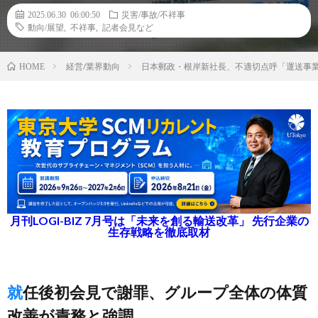
2025.06.30 06:00:50
災害/事故/不祥事
動向/展望
,
不祥事
,
記者会見など
経営/業界動向
日本郵政・根岸新社長、不適切点呼「運送事
HOME
月刊LOGI-BIZ 7月号は「未来を創る輸送改革」 先行企業の
生存戦略を徹底取材
就任後初会見で謝罪、グループ全体の体質
改善が責務と強調