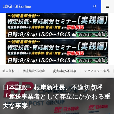
独自取材
物流施設/不動産
災害/事故/不祥事
テクノロジー/製品
日本郵政・根岸新社長、不適切点呼
「運送事業者として存立にかかわる重
大な事案」