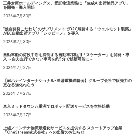
三井倉庫ホールディングス、受託物流業務に 「生成AI出荷検品アプリ」
を開発・導入開始
2026年7月30日
“独自開発こだわり”のサプリメントでD2C展開する「ウェルモット製薬」
がEC自動出荷アプリ「シッピーノ」を導入
2026年7月30日
自動車船の荷役中断を抑制する自動車移動用「スケーター」を開発・導
入 ～自力走行できない車両を約5分で移動可能に～
2026年7月27日
【㈱ハナインターナショナル×星清重機運輸㈱】グループ会社で販売力の
更なる強化ねらう
2026年7月27日
東京ミッドタウン八重洲でロボット配送サービスを本格始動
2026年7月27日
上組／コンテナ物流最適化サービスを提供する スタートアップ企業
「OneStream株式会社」への出資のお知らせ