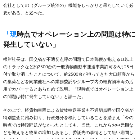
会社としての（グループ統治の）機能をしっかりと果たしていく必
要がある」と述べた。
「現時点でオペレーション上の問題は特に
発生していない」
根岸社長は、国交省が不適切点呼の問題で日本郵便が抱える1t以上
のトラックなど約2500台の一般貨物自動車運送事業許可を6月25日
付で取り消したことについて、約2500台が担ってきた大口顧客から
の集荷などを同業他社への業務委託やグループ内の軽貨物車両の活
用でカバーするとあらためて説明。「現時点ではオペレーション上
の問題は特に発生していない」と語った。
その上で、軽貨物車両による貨物輸送事業も不適切点呼で国交省が
特別監査に踏み切り、行政処分を検討していることを踏まえ「今の
時点では特段問題がなかったとしても、当然、これからお中元期な
どを迎えると物量の増加もあるし、委託先の事情として短い期間し