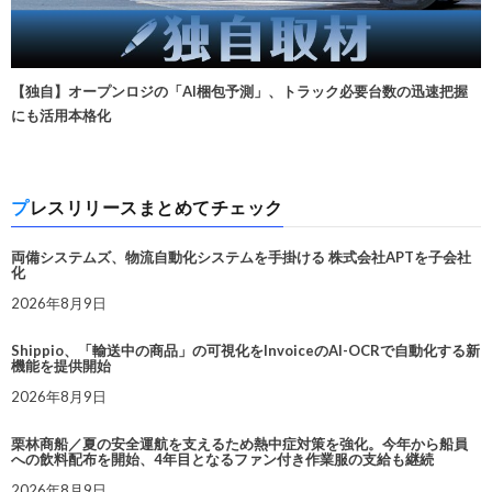
【独自】オープンロジの「AI梱包予測」、トラック必要台数の迅速把握
にも活用本格化
プレスリリースまとめてチェック
両備システムズ、物流自動化システムを手掛ける 株式会社APTを子会社
化
2026年8月9日
Shippio、「輸送中の商品」の可視化をInvoiceのAI-OCRで自動化する新
機能を提供開始
2026年8月9日
栗林商船／夏の安全運航を支えるため熱中症対策を強化。今年から船員
への飲料配布を開始、4年目となるファン付き作業服の支給も継続
2026年8月9日