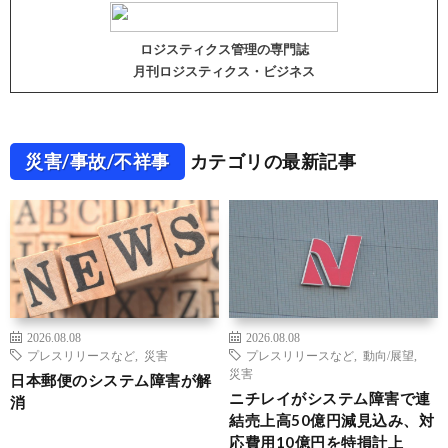
ロジスティクス管理の専門誌
月刊ロジスティクス・ビジネス
災害/事故/不祥事
カテゴリの最新記事
2026.08.08
2026.08.08
プレスリリースなど
,
災害
プレスリリースなど
,
動向/展望
,
災害
日本郵便のシステム障害が解
ニチレイがシステム障害で連
消
結売上高50億円減見込み、対
応費用10億円を特損計上