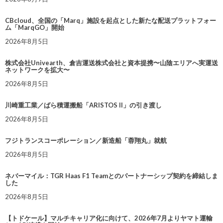
CBcloud、全国の「Marq」施設を起点とした新たな配送プラットフォー
ム「MarqGO」開始
2026年8月5日
株式会社Univearth、倉吉運送株式会社と資本提携〜山陰エリアへ実運送
ネットワークを拡大〜
2026年8月5日
川崎重工業／ばら積運搬船「ARISTOS II」の引き渡し
2026年8月5日
フジトランスコーポレーション／新造船「蓉翔丸」就航
2026年8月5日
ネバーマイル：TGR Haas F1 Teamとのパートナーシップ契約を締結しま
した
2026年8月5日
【トドケール】マルチキャリア化に向けて、2026年7月よりヤマト運輸