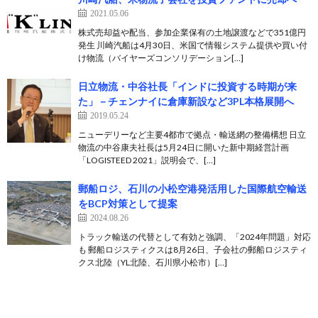
2021.05.06
株式売却益や配当、参加企業保有の土地譲渡などで351億円
発生 川崎汽船は4月30日、米国で情報システム提供や買い付
け物流（バイヤーズコンソリデーション[…]
日立物流・中谷社長「インドに投資する時期が来
た」－チェンナイに倉庫新設など3PL本格展開へ
2019.05.24
ニューデリーなど主要4都市で拠点・輸送網の整備構想 日立
物流の中谷康夫社長は5月24日に開いた新中期経営計画
「LOGISTEED 2021」説明会で、[…]
郵船ロジ、石川の小松空港発活用した国際航空輸送
をBCP対策として提案
2024.08.26
トラック輸送の代替として有効と強調、「2024年問題」対応
も 郵船ロジスティクスは8月26日、子会社の郵船ロジスティ
クス北陸（YL北陸、石川県小松市）[…]