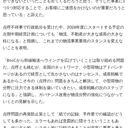
かできないといったことも出てくるだろうと思う。そうした事案に1
つ1つ対応することで、お客様にご迷惑をかけないのが重要だろうと
思っている」と訴えた。
点呼不祥事で行政処分を受けた中、2026年度にスタートする予定の
次期中期経営計画についても「物流、不動産が大きな成長の大きな
柱になる」と指摘し、これまでの物流事業重視のスタンスを変えな
いことを表明。
「BtoCから幹線輸送へウイングを広げていくことは取り組める問題
だ。点呼とも絡むが、全国のネットワーク、小型荷物はアドバンテ
ージがあるので経営として生かさないのはナンセンス。成長戦略で
あるからこそ今の（点呼の）問題をきちんと解決して、小型荷物の
分野に注力できる体制を築いていきたい。成長戦略の次のステップ
になる」と強調し、ガバナンス改善が物流分野の強化につながって
いくとの見解を示した。
点呼問題の再発防止策として「紙での記録、手作業での確認がどう
しても多かった。エラーもあれば意図的に隠そうということもあ
る。デジタル的、システム的に記録できることが非常に重要と考え