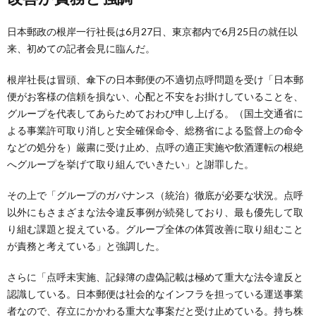
日本郵政の根岸一行社長は6月27日、東京都内で6月25日の就任以
来、初めての記者会見に臨んだ。
根岸社長は冒頭、傘下の日本郵便の不適切点呼問題を受け「日本郵
便がお客様の信頼を損ない、心配と不安をお掛けしていることを、
グループを代表してあらためておわび申し上げる。（国土交通省に
よる事業許可取り消しと安全確保命令、総務省による監督上の命令
などの処分を）厳粛に受け止め、点呼の適正実施や飲酒運転の根絶
へグループを挙げて取り組んでいきたい」と謝罪した。
その上で「グループのガバナンス（統治）徹底が必要な状況。点呼
以外にもさまざまな法令違反事例が続発しており、最も優先して取
り組む課題と捉えている。グループ全体の体質改善に取り組むこと
が責務と考えている」と強調した。
さらに「点呼未実施、記録簿の虚偽記載は極めて重大な法令違反と
認識している。日本郵便は社会的なインフラを担っている運送事業
者なので、存立にかかわる重大な事案だと受け止めている。持ち株