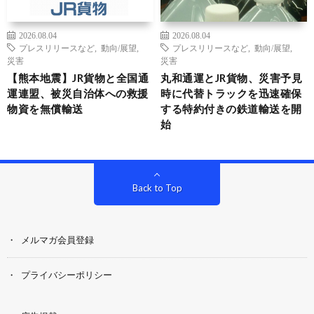
2026.08.04
2026.08.04
プレスリリースなど
,
動向/展望
,
プレスリリースなど
,
動向/展望
,
災害
災害
【熊本地震】JR貨物と全国通
丸和通運とJR貨物、災害予見
運連盟、被災自治体への救援
時に代替トラックを迅速確保
物資を無償輸送
する特約付きの鉄道輸送を開
始
Back to Top
メルマガ会員登録
プライバシーポリシー