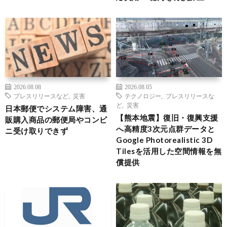
2026.08.08
2026.08.05
プレスリリースなど
,
災害
テクノロジー
,
プレスリリースな
ど
,
災害
日本郵便でシステム障害、通
【熊本地震】復旧・復興支援
販購入商品の郵便局やコンビ
へ高精度3次元点群データと
ニ受け取りできず
Google Photorealistic 3D
Tilesを活用した空間情報を無
償提供