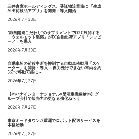
三井倉庫ホールディングス、受託物流業務に 「生成
AI出荷検品アプリ」を開発・導入開始
2026年7月30日
“独自開発こだわり”のサプリメントでD2C展開する
「ウェルモット製薬」がEC自動出荷アプリ「シッピ
ーノ」を導入
2026年7月30日
自動車船の荷役中断を抑制する自動車移動用「スケ
ーター」を開発・導入 ～自力走行できない車両を約
5分で移動可能に～
2026年7月27日
【㈱ハナインターナショナル×星清重機運輸㈱】グ
ループ会社で販売力の更なる強化ねらう
2026年7月27日
東京ミッドタウン八重洲でロボット配送サービスを
本格始動
2026年7月27日