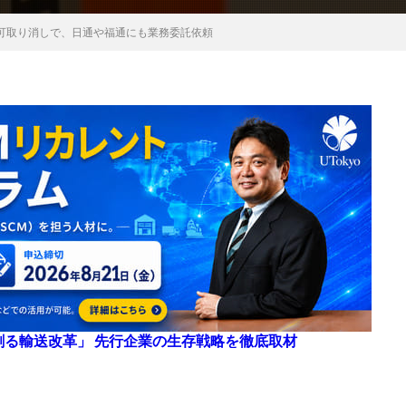
可取り消しで、日通や福通にも業務委託依頼
来を創る輸送改革」 先行企業の生存戦略を徹底取材