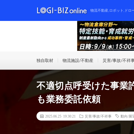
物流不動産,ロボット,ドロ
独自取材
物流施設/不動産
災害/事故/不祥
不適切点呼受けた事業
も業務委託依頼
2025.06.25 19:30:21
災害/事故/不祥事
動向/展