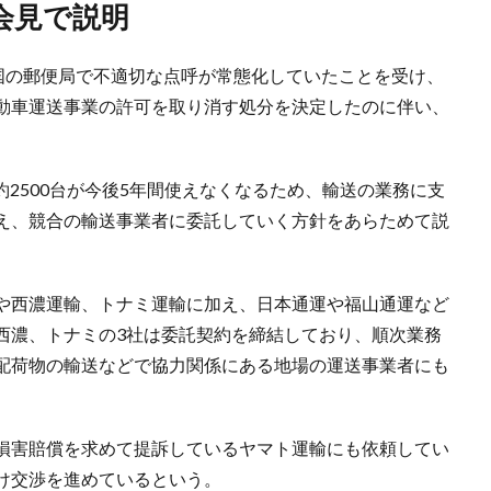
会見で説明
全国の郵便局で不適切な点呼が常態化していたことを受け、
動車運送事業の許可を取り消す処分を決定したのに伴い、
約2500台が今後5年間使えなくなるため、輸送の業務に支
え、競合の輸送事業者に委託していく方針をあらためて説
や西濃運輸、トナミ運輸に加え、日本通運や福山通運など
西濃、トナミの3社は委託契約を締結しており、順次業務
配荷物の輸送などで協力関係にある地場の運送事業者にも
損害賠償を求めて提訴しているヤマト運輸にも依頼してい
け交渉を進めているという。