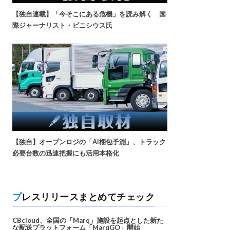
【独自連載】「今そこにある危機」を読み解く 国
際ジャーナリスト・ビニシウス氏
【独自】オープンロジの「AI梱包予測」、トラック
必要台数の迅速把握にも活用本格化
プレスリリースまとめてチェック
CBcloud、全国の「Marq」施設を起点とした新た
な配送プラットフォーム「MarqGO」開始