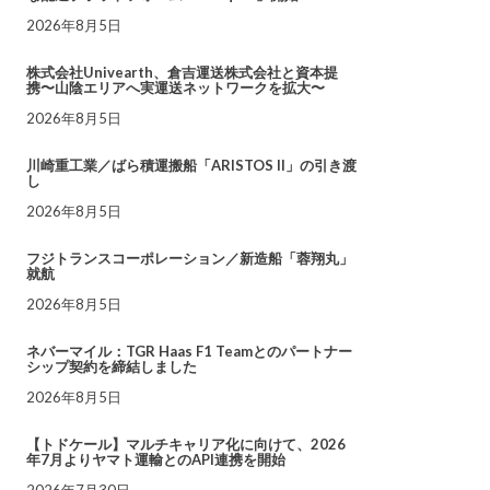
2026年8月5日
株式会社Univearth、倉吉運送株式会社と資本提
携〜山陰エリアへ実運送ネットワークを拡大〜
2026年8月5日
川崎重工業／ばら積運搬船「ARISTOS II」の引き渡
し
2026年8月5日
フジトランスコーポレーション／新造船「蓉翔丸」
就航
2026年8月5日
ネバーマイル：TGR Haas F1 Teamとのパートナー
シップ契約を締結しました
2026年8月5日
【トドケール】マルチキャリア化に向けて、2026
年7月よりヤマト運輸とのAPI連携を開始
2026年7月30日