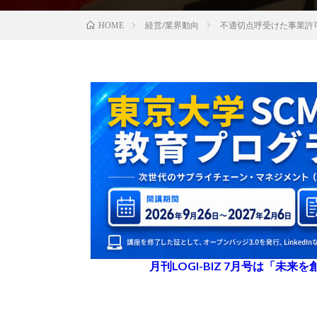
経営/業界動向
不適切点呼受けた事業許
HOME
月刊LOGI-BIZ 7月号は「未