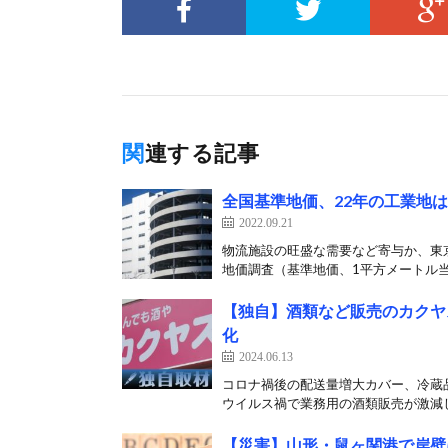
関連する記事
全国基準地価、22年の工業地は
2022.09.21
物流施設の旺盛な需要など寄与か、東京圏
地価調査（基準地価、1平方メートル当た
【独自】酒類など販売のカクヤ
化
2024.06.13
コロナ禍後の配送量増大カバー、冷蔵
ウイルス禍で業務用の酒類販売が激減し
【災害】山形・鼠ヶ関港で岸壁