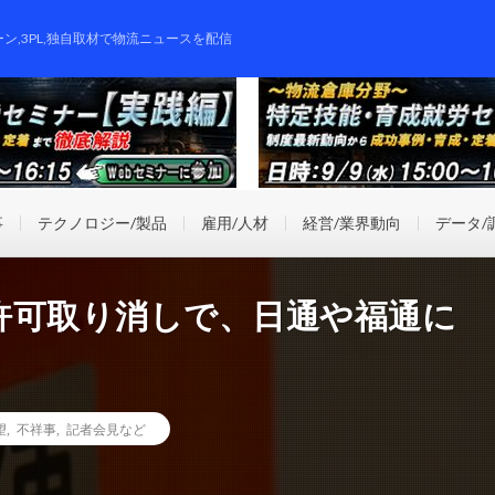
ーン,3PL,独自取材で物流ニュースを配信
事
テクノロジー/製品
雇用/人材
経営/業界動向
データ/
許可取り消しで、日通や福通に
望
,
不祥事
,
記者会見など