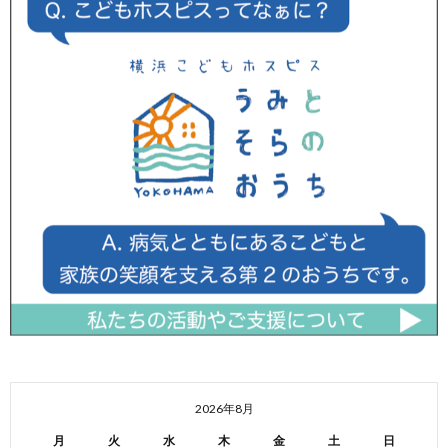
2026年8月
月
火
水
木
金
土
日