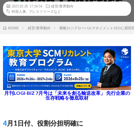
2025.02.28 17:34:54
経営/業界動向
幹部人事
,
プレスリリースなど
経営/業界動向
郵船ロジグローバルマネジメントCEOに原田
HOME
月刊LOGI-BIZ 7月号は「未来を創る輸送改革」 先行企業の
生存戦略を徹底取材
4月1日付、役割分担明確に