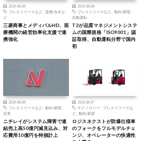
2026.08.08
2026.08.08
プレスリリースなど
,
提携/合弁な
プレスリリースなど
,
動向/展望
,
ど
自動運転
三菱商事とメディパルHD、医
T2が品質マネジメントシステ
療機関の経営効率化支援で連
ムの国際規格「ISO9001」認
携強化
証取得、自動運転分野で国内
初
2026.08.08
2026.08.07
プレスリリースなど
,
動向/展望
,
テクノロジー
,
プレスリリースな
災害
ど
,
動向/展望
ニチレイがシステム障害で連
ロジスネクストが防爆仕様車
結売上高50億円減見込み、対
のフォークをフルモデルチェ
応費用10億円を特損計上
ンジ、オペレーターの快適性