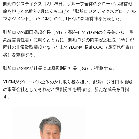
郵船ロジスティクスは2月28日、グループ全体のグローバル経営戦
略を担うため昨年7月に立ち上げた「郵船ロジスティクスグローバル
マネジメント」（YLGM）の4月1日付の新経営陣を公表した。
郵船ロジの原田浩起会長（64）が退任してYLGMの会長兼CEO（最
高経営責任者）に就くとともに、郵船ロジの岡本宏之社長（65）が
同社の非常勤取締役となった上でYLGM社長兼COO（最高執行責任
者）を兼務する。
郵船ロジの次期社長には原秀則副社長（62）が昇格する。
YLGMがグローバル全体のかじ取り役を担い、郵船ロジは日本地域
の事業会社としてそれぞれ役割分担を明確化、新たな成長を目指
す。