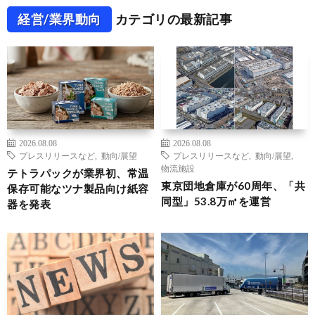
経営/業界動向
カテゴリの最新記事
2026.08.08
2026.08.08
プレスリリースなど
,
動向/展望
プレスリリースなど
,
動向/展望
,
物流施設
テトラパックが業界初、常温
東京団地倉庫が60周年、「共
保存可能なツナ製品向け紙容
同型」53.8万㎡を運営
器を発表