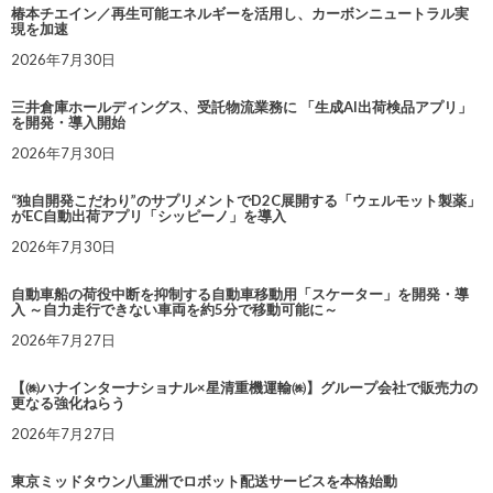
椿本チエイン／再生可能エネルギーを活用し、カーボンニュートラル実
現を加速
2026年7月30日
三井倉庫ホールディングス、受託物流業務に 「生成AI出荷検品アプリ」
を開発・導入開始
2026年7月30日
“独自開発こだわり”のサプリメントでD2C展開する「ウェルモット製薬」
がEC自動出荷アプリ「シッピーノ」を導入
2026年7月30日
自動車船の荷役中断を抑制する自動車移動用「スケーター」を開発・導
入 ～自力走行できない車両を約5分で移動可能に～
2026年7月27日
【㈱ハナインターナショナル×星清重機運輸㈱】グループ会社で販売力の
更なる強化ねらう
2026年7月27日
東京ミッドタウン八重洲でロボット配送サービスを本格始動