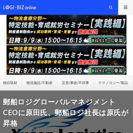
独自取材
物流施設/不動産
災害/事故/不祥事
テクノロジー/製品
郵船ロジグローバルマネジメント
CEOに原田氏、郵船ロジ社長は原氏が
昇格