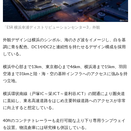
「ESR 横浜幸浦ディストリビューションセンター3」外観
外観デザインは横浜のシンボル、海のさざ波をイメージし、白を基
調に青を配色、DC1やDC2と連続性を持たせるデザイン構成を採用
している。
横浜中心部まで13km、東京都心まで46km、横浜港まで15km、羽田
空港まで31kmと陸・海・空の基幹インフラへのアクセスに強みを持
つ立地。
横浜環状南線（戸塚IC～栄JCT～釜利谷JCT）の開通により圏央道
に直結し、東名高速道路をはじめ主要幹線道路へのアクセスが非常
に向上すると想定している。
40ftのコンテナトレーラーも走行可能な上り下り専用ランプウェイ
を設置。物流倉庫には研究棟も併設している。