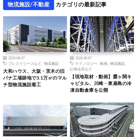
物流施設/不動産
カテゴリの最新記事
2026.08.07
2026.08.07
プレスリリースなど
,
物流施設
テクノロジー
,
動画
,
物流施設
,
記者会見など
大和ハウス、大阪・茨木の旧
【現地取材・動画】霞ヶ関キ
パナ工場跡地で3.1万㎡のマル
ャピタル、川崎・東扇島の冷
チ型物流施設着工
凍自動倉庫を公開