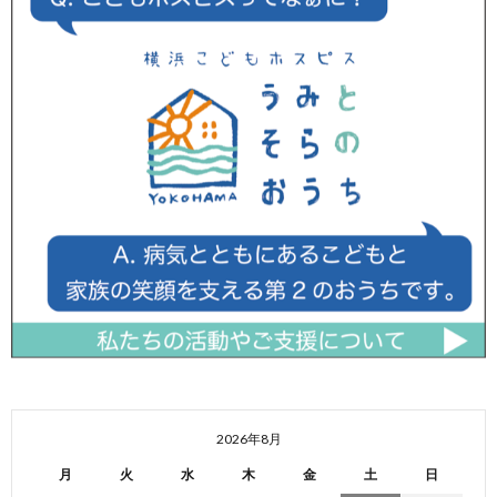
2026年8月
月
火
水
木
金
土
日