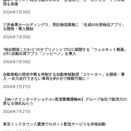
現を加速
2026年7月30日
三井倉庫ホールディングス、受託物流業務に 「生成AI出荷検品アプリ」
を開発・導入開始
2026年7月30日
“独自開発こだわり”のサプリメントでD2C展開する「ウェルモット製薬」
がEC自動出荷アプリ「シッピーノ」を導入
2026年7月30日
自動車船の荷役中断を抑制する自動車移動用「スケーター」を開発・導
入 ～自力走行できない車両を約5分で移動可能に～
2026年7月27日
【㈱ハナインターナショナル×星清重機運輸㈱】グループ会社で販売力の
更なる強化ねらう
2026年7月27日
東京ミッドタウン八重洲でロボット配送サービスを本格始動