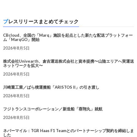
プレスリリースまとめてチェック
CBcloud、全国の「Marq」施設を起点とした新たな配送プラットフォー
ム「MarqGO」開始
2026年8月5日
株式会社Univearth、倉吉運送株式会社と資本提携〜山陰エリアへ実運送
ネットワークを拡大〜
2026年8月5日
川崎重工業／ばら積運搬船「ARISTOS II」の引き渡し
2026年8月5日
フジトランスコーポレーション／新造船「蓉翔丸」就航
2026年8月5日
ネバーマイル：TGR Haas F1 Teamとのパートナーシップ契約を締結しま
した