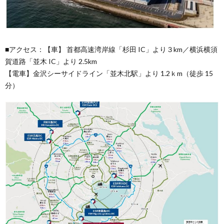
■アクセス：【車】 首都高速湾岸線「杉田 IC」より３km／横浜横須
賀道路「並木 IC」より 2.5km
【電車】金沢シーサイドライン「並木北駅」より 1.2ｋm（徒歩 15
分）