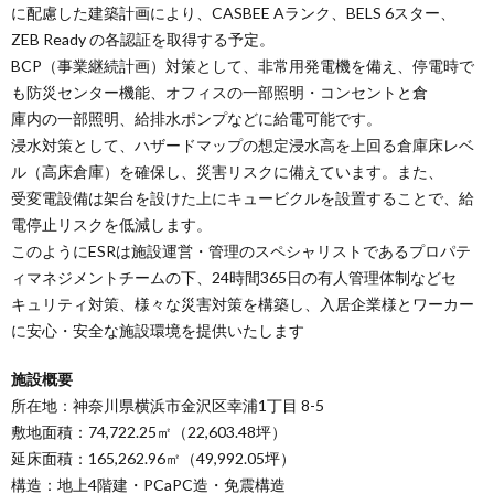
に配慮した建築計画により、CASBEE Aランク、BELS 6スター、
ZEB Ready の各認証を取得する予定。
BCP（事業継続計画）対策として、非常用発電機を備え、停電時で
も防災センター機能、オフィスの一部照明・コンセントと倉
庫内の一部照明、給排水ポンプなどに給電可能です。
浸水対策として、ハザードマップの想定浸水高を上回る倉庫床レベ
ル（高床倉庫）を確保し、災害リスクに備えています。また、
受変電設備は架台を設けた上にキュービクルを設置することで、給
電停止リスクを低減します。
このようにESRは施設運営・管理のスペシャリストであるプロパテ
ィマネジメントチームの下、24時間365日の有人管理体制などセ
キュリティ対策、様々な災害対策を構築し、入居企業様とワーカー
に安心・安全な施設環境を提供いたします
施設概要
所在地：神奈川県横浜市金沢区幸浦1丁目 8-5
敷地面積：74,722.25㎡（22,603.48坪）
延床面積：165,262.96㎡（49,992.05坪）
構造：地上4階建・PCaPC造・免震構造