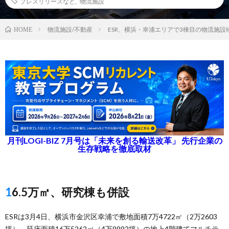
プレスリリースなど
,
物流施設
物流施設/不動産
ESR、横浜・幸浦エリアで3棟目の物流施設
HOME
月刊LOGI-BIZ 7月号は「未来を創る輸送改革」 先行企業の
生存戦略を徹底取材
16.5万㎡、研究棟も併設
ESRは3月4日、横浜市金沢区幸浦で敷地面積7万4722㎡（2万2603
坪）、延床面積16万5262㎡（4万9992坪）の地上4階建てマルチテ