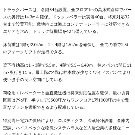
トラックバースは、各階54台設置。全フロア1mの高床式倉庫でバー
スの奥行は14.3mを確保。ドックレベラーは実装40台、将来対応32
台まで設置可能。敷地内には海上コンテナトレーラーに対応できる
エリアも含め、トラック待機場を42台備えている。
床荷重は1階が2.0t/㎡、2～4階は1.5t/㎡を確保し、全ての階で2.5t
のフォークリフトが走行できる。
梁下有効高は1～3階で5.5ｍ、4階で5.5～6.48ｍ、柱スパンは間口11
ｍ×奥行き11ｍ。最上階の4階は柱本数が少なくワイドスパンでより
使い勝手の良い空間にしている。
荷物用エレベーターと垂直搬送機は将来対応位置を確保。最小賃貸
区画は796坪、半フロア5500坪からワンフロア1万1000坪の中で豊
富なプランを選択できるよう配慮している。
特別高圧電力の供給により、ロボティクス、冷蔵冷凍設備、倉庫内
空調、ハイスペックな物流システム導入など入居企業の多様なニー
ズに応えられるようにしている。