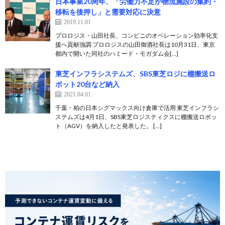
日本事業20周年、「労働力不足が物流施設の集約・
移転を後押し」と需要対応に決意
2019.11.01
プロロジス・山田社長、コンビニのオペレーション効率化支
援へ貢献強調 プロロジスの山田御酒社長は10月31日、東京
都内で開いた同社のハミード・モガダム会[…]
東芝インフラシステムズ、SBS東芝ロジに棚搬送ロ
ボット20台など納入
2021.04.01
千葉・柏の日本シグマックス向け倉庫で活用 東芝インフラシ
ステムズは4月1日、SBS東芝ロジスティクスに棚搬送ロボッ
ト（AGV）を納入したと発表した。 […]