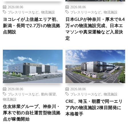
2026.08.06
2026.08.06
プレスリリースなど
,
物流施設
プレスリリースなど
,
物流施設
ヨコレイが上信越エリア初、
日本GLPが神奈川・厚木で8.4
新潟・長岡で2.7万tの物流拠
万㎡の物流施設完成、日本エ
点開設
マソンや真栄運輸など入居決
定
2026.08.06
2026.08.06
プレスリリースなど
,
動向/展望
,
プレスリリースなど
,
物流施設
物流施設
CRE、埼玉・朝霞で同一エリ
住友林業グループ、神奈川・
ア内の物流施設2棟目開発に
厚木で初の自社運営型物流拠
本格着手
点が稼働開始