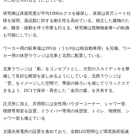
研究棟は床面照度が平均1000ルクスを確保し、床面は長尺シート仕
様を採用。薬品類に対する耐久性を高めている。独立した建物のた
め、騒音・振動を伴う作業も行える。研究棟は危険物倉庫への転換
も可能にしている。
ワーカー用の駐車場は395台（うち9台は軽自動車用）を完備。ワー
カー用の休憩ラウンジは北東と北西に配置している。
北東ラウンジは「船」をコンセプトとし、大型のスカイデッキを整
備して良好な眺望を楽しめるようにしている。北西ラウンジは
「雲」をイメージした空間で、季節の移ろいを感じてリラックスで
きるよう、DC1で保存・再生した「金沢の森」を共有する。
託児所に加え、共用部には女性用パウダーコーナー、シャワー室、
喫煙専用室を設置。ドライバー専用の休憩室、トイレ、喫煙所、シ
ャワー室も備えている
太陽光発電所の設置を進めており、全館LED照明など環境負荷低減