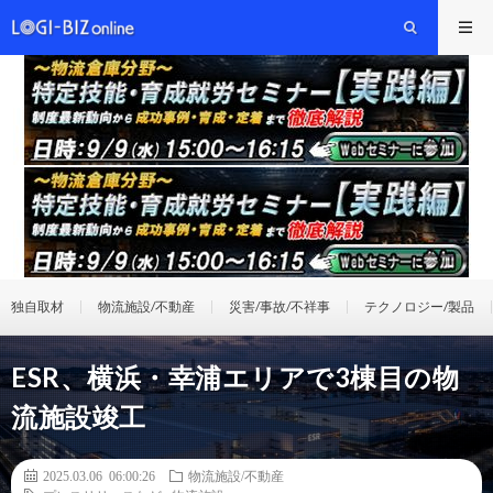
独自取材
物流施設/不動産
災害/事故/不祥事
テクノロジー/製品
ESR、横浜・幸浦エリアで3棟目の物
流施設竣工
2025.03.06 06:00:26
物流施設/不動産