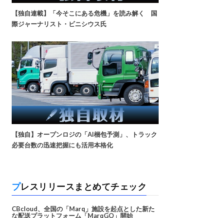
【独自連載】「今そこにある危機」を読み解く 国
際ジャーナリスト・ビニシウス氏
【独自】オープンロジの「AI梱包予測」、トラック
必要台数の迅速把握にも活用本格化
プレスリリースまとめてチェック
CBcloud、全国の「Marq」施設を起点とした新た
な配送プラットフォーム「MarqGO」開始