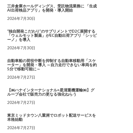
三井倉庫ホールディングス、受託物流業務に 「生成
AI出荷検品アプリ」を開発・導入開始
2026年7月30日
“独自開発こだわり”のサプリメントでD2C展開する
「ウェルモット製薬」がEC自動出荷アプリ「シッピ
ーノ」を導入
2026年7月30日
自動車船の荷役中断を抑制する自動車移動用「スケ
ーター」を開発・導入 ～自力走行できない車両を約
5分で移動可能に～
2026年7月27日
【㈱ハナインターナショナル×星清重機運輸㈱】グ
ループ会社で販売力の更なる強化ねらう
2026年7月27日
東京ミッドタウン八重洲でロボット配送サービスを
本格始動
2026年7月27日