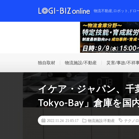
物流不動産,ロボット,ドロ
独自取材
物流施設/不動産
災害/事故/不祥
イケア・ジャパン、千葉
Tokyo-Bay」倉庫を
2022.11.24 21:05:17
物流施設/不動産
テクノロ