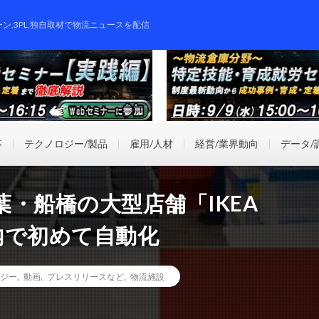
ーン,3PL,独自取材で物流ニュースを配信
事
テクノロジー/製品
雇用/人材
経営/業界動向
データ/
・船橋の大型店舗「IKEA
国内で初めて自動化
ジー
,
動画
,
プレスリリースなど
,
物流施設