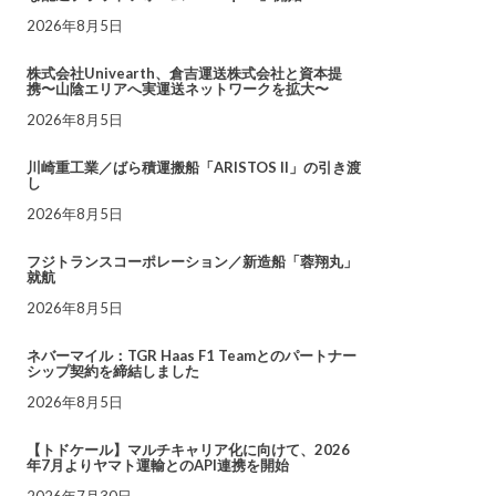
2026年8月5日
株式会社Univearth、倉吉運送株式会社と資本提
携〜山陰エリアへ実運送ネットワークを拡大〜
2026年8月5日
川崎重工業／ばら積運搬船「ARISTOS II」の引き渡
し
2026年8月5日
フジトランスコーポレーション／新造船「蓉翔丸」
就航
2026年8月5日
ネバーマイル：TGR Haas F1 Teamとのパートナー
シップ契約を締結しました
2026年8月5日
【トドケール】マルチキャリア化に向けて、2026
年7月よりヤマト運輸とのAPI連携を開始
2026年7月30日