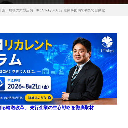
・船橋の大型店舗「IKEA Tokyo-Bay」倉庫を国内で初めて自動化
来を創る輸送改革」 先行企業の生存戦略を徹底取材