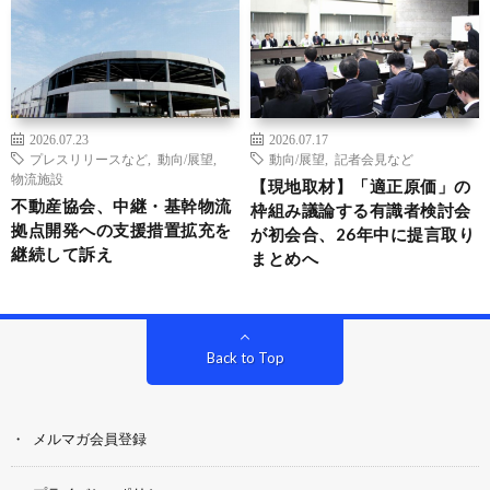
2026.07.23
2026.07.17
プレスリリースなど
,
動向/展望
,
動向/展望
,
記者会見など
物流施設
【現地取材】「適正原価」の
不動産協会、中継・基幹物流
枠組み議論する有識者検討会
拠点開発への支援措置拡充を
が初会合、26年中に提言取り
継続して訴え
まとめへ
Back to Top
メルマガ会員登録