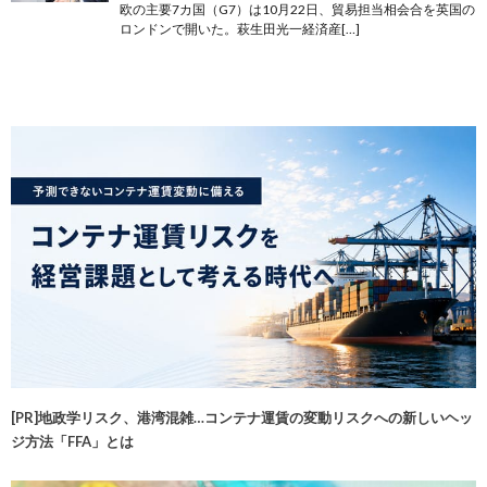
欧の主要7カ国（G7）は10月22日、貿易担当相会合を英国の
ロンドンで開いた。萩生田光一経済産[…]
[PR]地政学リスク、港湾混雑…コンテナ運賃の変動リスクへの新しいヘッ
ジ方法「FFA」とは