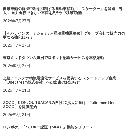
自動車船の荷役中断を抑制する自動車移動用「スケーター」を開発・導
入 ～自力走行できない車両を約5分で移動可能に～
2026年7月27日
【㈱ハナインターナショナル×星清重機運輸㈱】グループ会社で販売力の
更なる強化ねらう
2026年7月27日
東京ミッドタウン八重洲でロボット配送サービスを本格始動
2026年7月27日
上組／コンテナ物流最適化サービスを提供する スタートアップ企業
「OneStream株式会社」への出資のお知らせ
2026年7月21日
ZOZO、BONJOUR SAGANの自社EC拡大に向け「Fulfillment by
ZOZO」を提供開始
2026年7月21日
ロジポケ、「パスキー認証（MFA）」機能をリリース