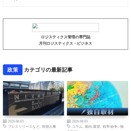
ロジスティクス管理の専門誌
月刊ロジスティクス・ビジネス
政策
カテゴリの最新記事
2026.08.03
2026.08.03
プレスリリースなど
,
幹部人事
コラム
,
動向/展望
,
戦争/紛争
,
独