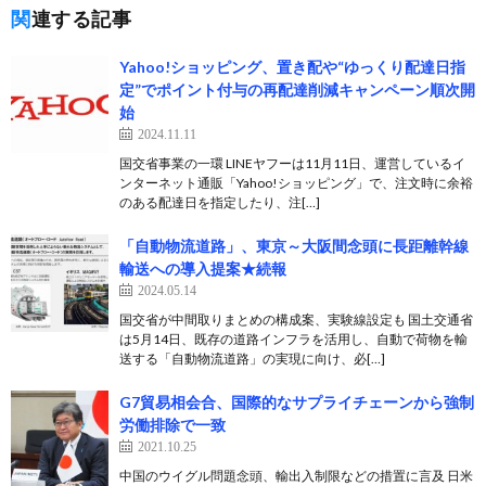
関連する記事
Yahoo!ショッピング、置き配や“ゆっくり配達日指
定”でポイント付与の再配達削減キャンペーン順次開
始
2024.11.11
国交省事業の一環 LINEヤフーは11月11日、運営しているイ
ンターネット通販「Yahoo!ショッピング」で、注文時に余裕
のある配達日を指定したり、注[…]
「自動物流道路」、東京～大阪間念頭に長距離幹線
輸送への導入提案★続報
2024.05.14
国交省が中間取りまとめの構成案、実験線設定も 国土交通省
は5月14日、既存の道路インフラを活用し、自動で荷物を輸
送する「自動物流道路」の実現に向け、必[…]
G7貿易相会合、国際的なサプライチェーンから強制
労働排除で一致
2021.10.25
中国のウイグル問題念頭、輸出入制限などの措置に言及 日米