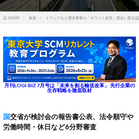
政策
トラックなど運送事業の「ホワイト経営」度合い図る認
HOME
月刊LOGI-BIZ 7月号は「未来を創る輸送改革」 先行企業の
生存戦略を徹底取材
国交省が検討会の報告書公表、法令順守や
労働時間・休日など6分野審査