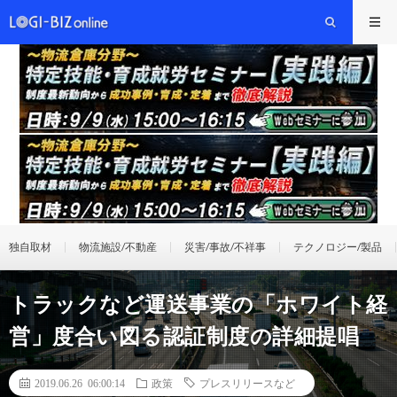
独自取材
物流施設/不動産
災害/事故/不祥事
テクノロジー/製品
トラックなど運送事業の「ホワイト経
営」度合い図る認証制度の詳細提唱
2019.06.26 06:00:14
政策
プレスリリースなど