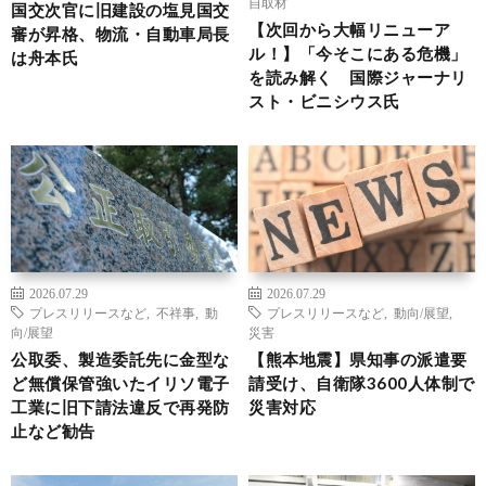
自取材
国交次官に旧建設の塩見国交
【次回から大幅リニューア
審が昇格、物流・自動車局長
ル！】「今そこにある危機」
は舟本氏
を読み解く 国際ジャーナリ
スト・ビニシウス氏
2026.07.29
2026.07.29
プレスリリースなど
,
不祥事
,
動
プレスリリースなど
,
動向/展望
,
向/展望
災害
公取委、製造委託先に金型な
【熊本地震】県知事の派遣要
ど無償保管強いたイリソ電子
請受け、自衛隊3600人体制で
工業に旧下請法違反で再発防
災害対応
止など勧告