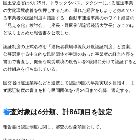
国土交通省は6月25日、トラックやバス、タクシーによる運送事業
の労働環境改善を後押しするため、優れた経営をしようと努めてい
る事業者の認証制度を議論する「自動車運送事業のホワイト経営の
『見える化』検討会」（座長・野尻俊明流通経済大学長）がこのほ
ど取りまとめた報告書を公表した。
認証制度の正式名称を「運転者職場環境良好度認証制度」と提案。
公募選定する中立的な民間団体が申請のあった事業者の経営内容を
書面で審査し、健全な就労環境の度合いを3段階に分けて認証すると
の仕組みを打ち出している。
国交省は運送業界などと連携して認証制度の早期実現を目指す。ま
ず認証制度の審査を担う民間団体を7月24日まで公募、選定する。
審査対象は6分類、計86項目を設定
報告書は認証制度に関し、審査の対象項目として、