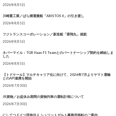
2026年8月5日
川崎重工業／ばら積運搬船「ARISTOS II」の引き渡し
2026年8月5日
フジトランスコーポレーション／新造船「蓉翔丸」就航
2026年8月5日
ネバーマイル：TGR Haas F1 Teamとのパートナーシップ契約を締結しま
した
2026年8月5日
【トドケール】マルチキャリア化に向けて、2026年7月よりヤマト運輸
とのAPI連携を開始
2026年7月30日
JR貨物／お盆休み期間の貨物列車の運転計画について
2026年7月30日
にしてつドイツ現地法人 シュツットガルト事務所移転のご案内