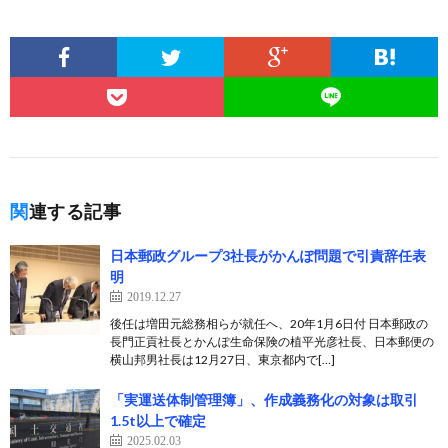
関連する記事
日本郵政グループ3社長がかんぽ問題で引責辞任表
明
2019.12.27
後任は増田元総務相らが就任へ、20年1月6日付 日本郵政の
長門正貢社長とかんぽ生命保険の植平光彦社長、日本郵便の
横山邦男社長は12月27日、東京都内で[…]
「実運送体制管理簿」、作成義務化の対象は取引
1.5t以上で確定
2025.02.03