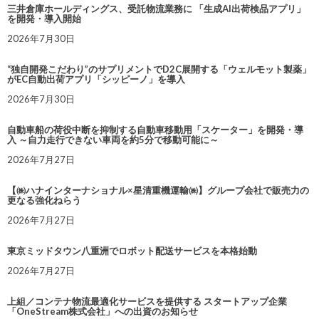
三井倉庫ホールディングス、受託物流業務に 「生成AI出荷検品アプリ」
を開発・導入開始
2026年7月30日
“独自開発こだわり”のサプリメントでD2C展開する「ウェルモット製薬」
がEC自動出荷アプリ「シッピーノ」を導入
2026年7月30日
自動車船の荷役中断を抑制する自動車移動用「スケーター」を開発・導
入 ～自力走行できない車両を約5分で移動可能に～
2026年7月27日
【㈱ハナインターナショナル×星清重機運輸㈱】グループ会社で販売力の
更なる強化ねらう
2026年7月27日
東京ミッドタウン八重洲でロボット配送サービスを本格始動
2026年7月27日
上組／コンテナ物流最適化サービスを提供する スタートアップ企業
「OneStream株式会社」への出資のお知らせ