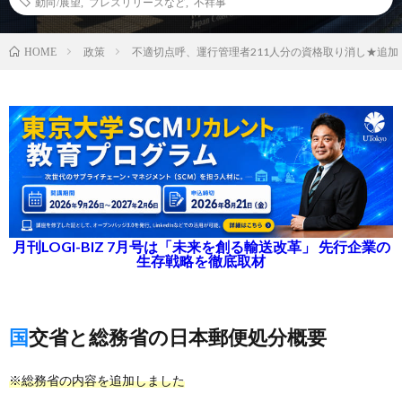
動向/展望
,
プレスリリースなど
,
不祥事
政策
不適切点呼、運行管理者211人分の資格取り消し★追加
HOME
月刊LOGI-BIZ 7月号は「未来を創る輸送改革」 先行企業の
生存戦略を徹底取材
国交省と総務省の日本郵便処分概要
※総務省の内容を追加しました