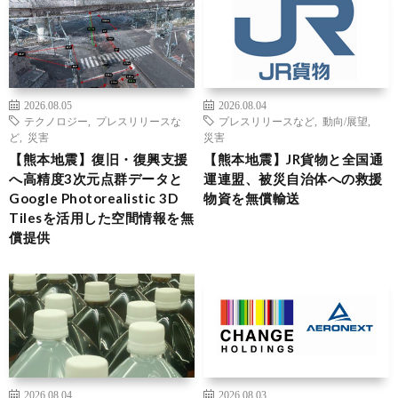
2026.08.05
2026.08.04
テクノロジー
,
プレスリリースな
プレスリリースなど
,
動向/展望
,
ど
,
災害
災害
【熊本地震】復旧・復興支援
【熊本地震】JR貨物と全国通
へ高精度3次元点群データと
運連盟、被災自治体への救援
Google Photorealistic 3D
物資を無償輸送
Tilesを活用した空間情報を無
償提供
2026.08.04
2026.08.03