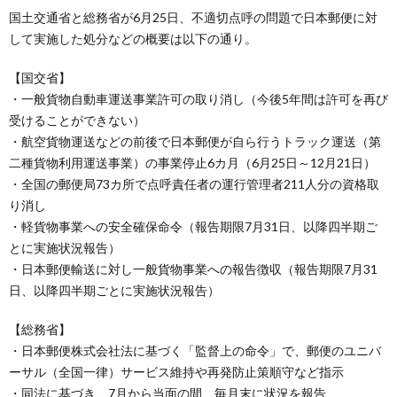
国土交通省と総務省が6月25日、不適切点呼の問題で日本郵便に対
して実施した処分などの概要は以下の通り。
【国交省】
・一般貨物自動車運送事業許可の取り消し（今後5年間は許可を再び
受けることができない）
・航空貨物運送などの前後で日本郵便が自ら行うトラック運送（第
二種貨物利用運送事業）の事業停止6カ月（6月25日～12月21日）
・全国の郵便局73カ所で点呼責任者の運行管理者211人分の資格取
り消し
・軽貨物事業への安全確保命令（報告期限7月31日、以降四半期ご
とに実施状況報告）
・日本郵便輸送に対し一般貨物事業への報告徴収（報告期限7月31
日、以降四半期ごとに実施状況報告）
【総務省】
・日本郵便株式会社法に基づく「監督上の命令」で、郵便のユニバ
ーサル（全国一律）サービス維持や再発防止策順守など指示
・同法に基づき、7月から当面の間、毎月末に状況を報告