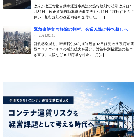
政府が改正貨物自動車運送事業法の施行規則で明示 政府は1
月31日、改正貨物自動車運送事業法を4月1日に施行するのに
伴い、施行規則の改正内容を交付した。[…]
緊急事態宣言解除の判断、来週以降に持ち越しへ
2021.02.10
新規感染減も、医療提供体制逼迫続き12日は見送り 政府が新
型コロナウイルスの感染拡大を受け、対策特別措置法に基づ
き東京、大阪など10都府県を対象に1月[…]