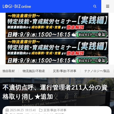
独自取材
物流施設/不動産
災害/事故/不祥事
テクノロジー/製品
不適切点呼、運行管理者211人分の資
格取り消し★追加
2025.06.25 19:15:41
災害/事故/不祥事