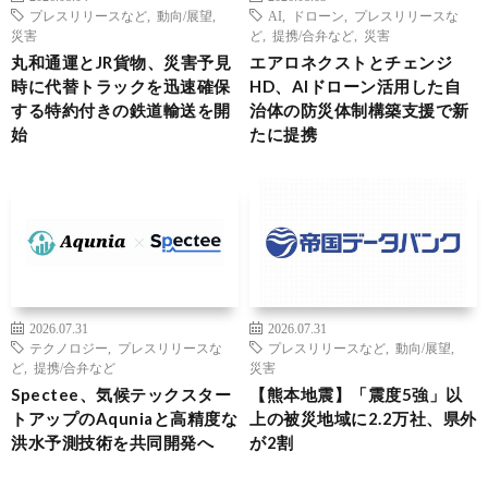
プレスリリースなど
,
動向/展望
,
AI
,
ドローン
,
プレスリリースな
災害
ど
,
提携/合弁など
,
災害
丸和通運とJR貨物、災害予見
エアロネクストとチェンジ
時に代替トラックを迅速確保
HD、AIドローン活用した自
する特約付きの鉄道輸送を開
治体の防災体制構築支援で新
始
たに提携
2026.07.31
2026.07.31
テクノロジー
,
プレスリリースな
プレスリリースなど
,
動向/展望
,
ど
,
提携/合弁など
災害
Spectee、気候テックスター
【熊本地震】「震度5強」以
トアップのAquniaと高精度な
上の被災地域に2.2万社、県外
洪水予測技術を共同開発へ
が2割