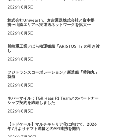
2026年8月5日
株式会社Univearth、倉吉運送株式会社と資本提
携〜山陰エリアへ実運送ネットワークを拡大〜
2026年8月5日
川崎重工業／ばら積運搬船「ARISTOS II」の引き渡
し
2026年8月5日
フジトランスコーポレーション／新造船「蓉翔丸」
就航
2026年8月5日
ネバーマイル：TGR Haas F1 Teamとのパートナー
シップ契約を締結しました
2026年8月5日
【トドケール】マルチキャリア化に向けて、2026
年7月よりヤマト運輸とのAPI連携を開始
2026年7月30日