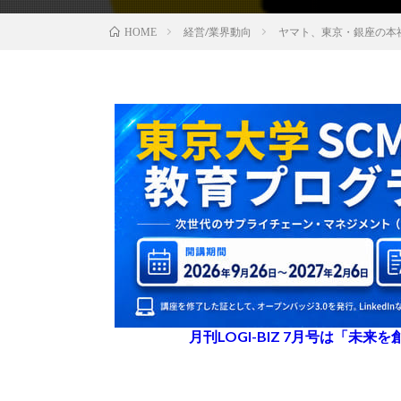
経営/業界動向
ヤマト、東京・銀座の本
HOME
月刊LOGI-BIZ 7月号は「未