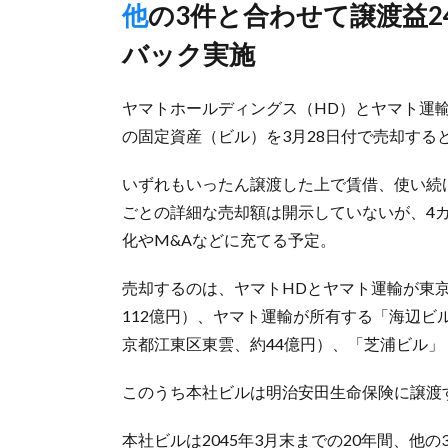
他の3件と合わせて譲渡益242億円、セール・アンド・リース
バック実施
ヤマトホールディングス（HD）とヤマト運輸
の固定資産（ビル）を3月28日付で売却する
いずれもいったん譲渡した上で賃借、使い続
ごとの詳細な売却額は開示していないが、4カ
化やM&Aなどに充てる予定。
売却するのは、ヤマトHDとヤマト運輸が東
112億円）、ヤマト運輸が所有する「海辺ビ
京都江東区東雲、約44億円）、「芝浦ビル」
このうち本社ビルは明治安田生命保険に譲渡
本社ビルは2045年3月末までの20年間、他