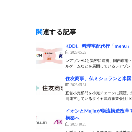
関連する記事
KDDI、料理宅配代行「menu
2023.05.29
レアゾンHDと緊密に連携、国内市場ト
ルゲームなどを展開しているレアゾン・
住友商事、仏ミシュランと米国
2023.05.31
直営小売部門を小売チェーンに譲渡、卸
同運営しているタイヤ流通事業会社TBC C
イオンとMujinが物流構造改
構築へ
2023.10.25