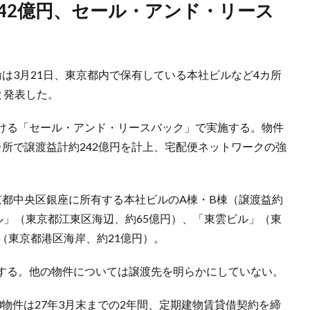
は3月21日、東京都内で保有している本社ビルなど4カ所
と発表した。
ける「セール・アンド・リースバック」で実施する。物件
所で譲渡益計約242億円を計上、宅配便ネットワークの強
京都中央区銀座に所有する本社ビルのA棟・B棟（譲渡益約
ル」（東京都江東区海辺、約65億円）、「東雲ビル」（東
（東京都港区海岸、約21億円）。
する。他の物件については譲渡先を明らかにしていない。
の3物件は27年3月末までの2年間、定期建物賃貸借契約を締