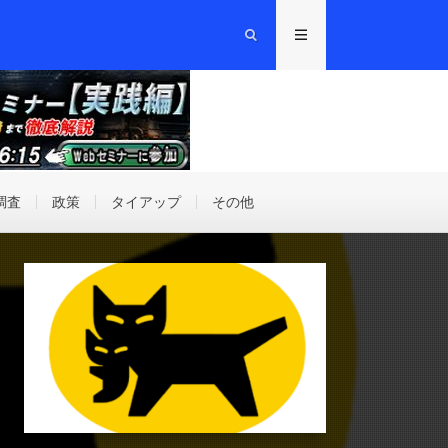
調査
政策
タイアップ
その他