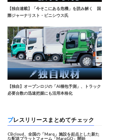
【独自連載】「今そこにある危機」を読み解く 国
際ジャーナリスト・ビニシウス氏
【独自】オープンロジの「AI梱包予測」、トラック
必要台数の迅速把握にも活用本格化
プレスリリースまとめてチェック
CBcloud、全国の「Marq」施設を起点とした新た
な配送プラットフォーム「MarqGO」開始