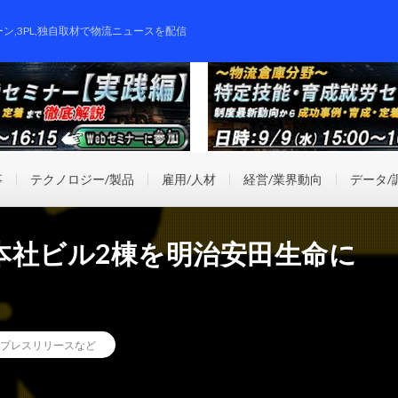
ーン,3PL,独自取材で物流ニュースを配信
事
テクノロジー/製品
雇用/人材
経営/業界動向
データ/
本社ビル2棟を明治安田生命に
プレスリリースなど