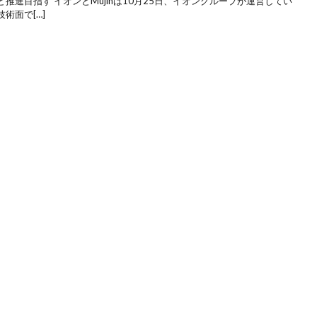
進目指す イオンとMujinは10月25日、イオングループが運営してい
術面で[…]