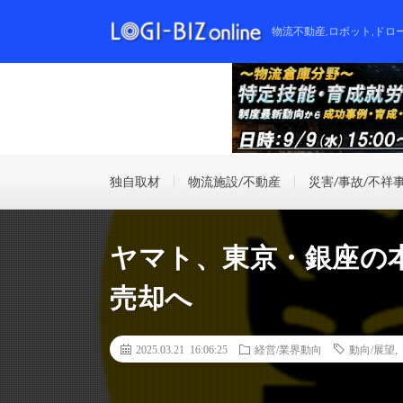
物流不動産,ロボット,ドロ
独自取材
物流施設/不動産
災害/事故/不祥
ヤマト、東京・銀座の
売却へ
2025.03.21 16:06:25
経営/業界動向
動向/展望
,