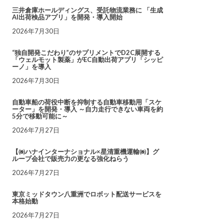
三井倉庫ホールディングス、受託物流業務に 「生成
AI出荷検品アプリ」を開発・導入開始
2026年7月30日
“独自開発こだわり”のサプリメントでD2C展開する
「ウェルモット製薬」がEC自動出荷アプリ「シッピ
ーノ」を導入
2026年7月30日
自動車船の荷役中断を抑制する自動車移動用「スケ
ーター」を開発・導入 ～自力走行できない車両を約
5分で移動可能に～
2026年7月27日
【㈱ハナインターナショナル×星清重機運輸㈱】グ
ループ会社で販売力の更なる強化ねらう
2026年7月27日
東京ミッドタウン八重洲でロボット配送サービスを
本格始動
2026年7月27日