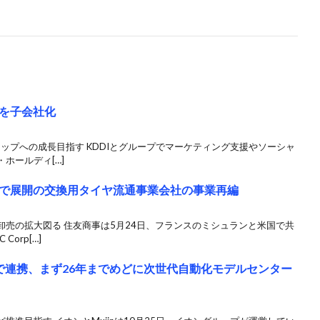
」を子会社化
ップへの成長目指す KDDIとグループでマーケティング支援やソーシャ
ホールディ[…]
で展開の交換用タイヤ流通事業会社の事業再編
売の拡大図る 住友商事は5月24日、フランスのミシュランと米国で共
orp[…]
革で連携、まず26年までめどに次世代自動化モデルセンター