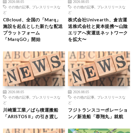
2026.08.05
2026.08.05
その他の記事
,
プレスリリースな
その他の記事
,
プレスリリースな
ど
ど
CBcloud、全国の「Marq」
株式会社Univearth、倉吉運
施設を起点とした新たな配送
送株式会社と資本提携〜山陰
プラットフォーム
エリアへ実運送ネットワーク
「MarqGO」開始
を拡大〜
2026.08.05
2026.08.05
その他の記事
,
プレスリリースな
その他の記事
,
プレスリリースな
ど
ど
川崎重工業／ばら積運搬船
フジトランスコーポレーショ
「ARISTOS II」の引き渡し
ン／新造船「蓉翔丸」就航