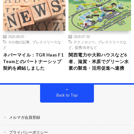
2026.08.05
2026.07.30
その他の記事
,
プレスリリースな
テクノロジー
,
プレスリリースな
ど
ど
,
提携/合弁など
ネバーマイル：TGR Haas F1
関西電力や大和ハウスなど6
Teamとのパートナーシップ
者、滋賀・米原でグリーン水
契約を締結しました
素の製造・活用促進へ連携
Back to Top
メルマガ会員登録
プライバシーポリシー