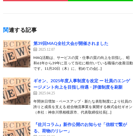
関連する記事
第39回MAQ全社大会が開催されました
2025.12.07
MAQ活動は、サービスの質・仕事の質の向上を目指し、昭
和61年から39年に亘って当社に根付いている職場の改善活動
です。11月20日（木）に、初めての会[…]
ギオン、2025年度人事制度を改定 ー 社員のエンゲ
ージメント向上を目指し待遇・評価制度を刷新
2025.04.25
年間休日増加・ベースアップ・新たな表彰制度により社員の
誇りと成長を支える 総合物流事業を展開する株式会社ギオン
（本社：神奈川県相模原市、代表取締役社長[…]
『佐川コラム』新作公開のお知らせ「信頼で繋が
る、荷物のリレー」