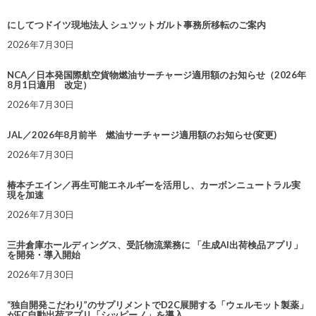
にしてつドイツ現地法人 シュツットガルト事務所移転のご案内
2026年7月30日
NCA／日本発国際航空貨物燃油サーチャージ適用額のお知らせ（2026年
8月1日適用 改定）
2026年7月30日
JAL／2026年8月前半 燃油サーチャージ適用額のお知らせ(変更)
2026年7月30日
椿本チエイン／再生可能エネルギーを活用し、カーボンニュートラル実
現を加速
2026年7月30日
三井倉庫ホールディングス、受託物流業務に 「生成AI出荷検品アプリ」
を開発・導入開始
2026年7月30日
“独自開発こだわり”のサプリメントでD2C展開する「ウェルモット製薬」
がEC自動出荷アプリ「シッピーノ」を導入