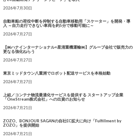
2026年7月30日
自動車船の荷役中断を抑制する自動車移動用「スケーター」を開発・導
入 ～自力走行できない車両を約5分で移動可能に～
2026年7月27日
【㈱ハナインターナショナル×星清重機運輸㈱】グループ会社で販売力の
更なる強化ねらう
2026年7月27日
東京ミッドタウン八重洲でロボット配送サービスを本格始動
2026年7月27日
上組／コンテナ物流最適化サービスを提供する スタートアップ企業
「OneStream株式会社」への出資のお知らせ
2026年7月21日
ZOZO、BONJOUR SAGANの自社EC拡大に向け「Fulfillment by
ZOZO」を提供開始
2026年7月21日