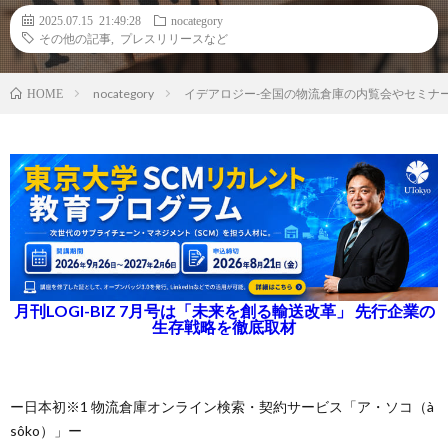
2025.07.15 21:49:28
nocategory
その他の記事
,
プレスリリースなど
nocategory
イデアロジー-全国の物流倉庫の内覧会やセミナ
HOME
月刊LOGI-BIZ 7月号は「未来を創る輸送改革」 先行企業の
生存戦略を徹底取材
ー日本初※1 物流倉庫オンライン検索・契約サービス「ア・ソコ（à
sôko）」ー