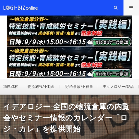
独自取材
物流施設/不動産
災害/事故/不祥事
テクノロジー/製品
イデアロジー-全国の物流倉庫の内覧
会やセミナー情報のカレンダー「ロ
ジ・カレ」を提供開始