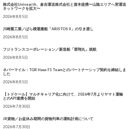
株式会社Univearth、倉吉運送株式会社と資本提携〜山陰エリアへ実運送
ネットワークを拡大〜
2026年8月5日
川崎重工業／ばら積運搬船「ARISTOS II」の引き渡し
2026年8月5日
フジトランスコーポレーション／新造船「蓉翔丸」就航
2026年8月5日
ネバーマイル：TGR Haas F1 Teamとのパートナーシップ契約を締結しま
した
2026年8月5日
【トドケール】マルチキャリア化に向けて、2026年7月よりヤマト運輸
とのAPI連携を開始
2026年7月30日
JR貨物／お盆休み期間の貨物列車の運転計画について
2026年7月30日