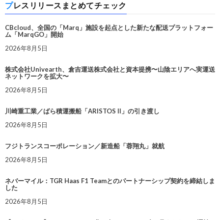
プレスリリースまとめてチェック
CBcloud、全国の「Marq」施設を起点とした新たな配送プラットフォー
ム「MarqGO」開始
2026年8月5日
株式会社Univearth、倉吉運送株式会社と資本提携〜山陰エリアへ実運送
ネットワークを拡大〜
2026年8月5日
川崎重工業／ばら積運搬船「ARISTOS II」の引き渡し
2026年8月5日
フジトランスコーポレーション／新造船「蓉翔丸」就航
2026年8月5日
ネバーマイル：TGR Haas F1 Teamとのパートナーシップ契約を締結しま
した
2026年8月5日