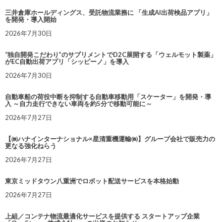
三井倉庫ホールディングス、受託物流業務に 「生成AI出荷検品アプリ」
を開発・導入開始
2026年7月30日
“独自開発こだわり”のサプリメントでD2C展開する「ウェルモット製薬」
がEC自動出荷アプリ「シッピーノ」を導入
2026年7月30日
自動車船の荷役中断を抑制する自動車移動用「スケーター」を開発・導
入 ～自力走行できない車両を約5分で移動可能に～
2026年7月27日
【㈱ハナインターナショナル×星清重機運輸㈱】グループ会社で販売力の
更なる強化ねらう
2026年7月27日
東京ミッドタウン八重洲でロボット配送サービスを本格始動
2026年7月27日
上組／コンテナ物流最適化サービスを提供する スタートアップ企業