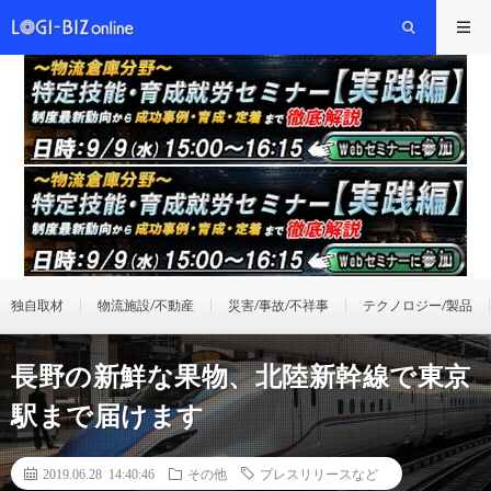
独自取材
物流施設/不動産
災害/事故/不祥事
テクノロジー/製品
長野の新鮮な果物、北陸新幹線で東京
駅まで届けます
2019.06.28 14:40:46
その他
プレスリリースなど