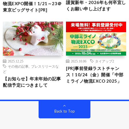
謹賀新年・2026年も何卒宜し
物流EXPO開催！1/21～23＠
くお願い申し上げます
東京ビッグサイト[PR]
2025.12.25
2025.10.06
タイアップ2
その他の記事
,
プレスリリースな
[PR]事前登録ラストチャン
ど
ス！10/24（金）開催「中部
【お知らせ】年末年始の記事
ミライノ物流EXCO 2025」
配信予定につきまして
Back to Top