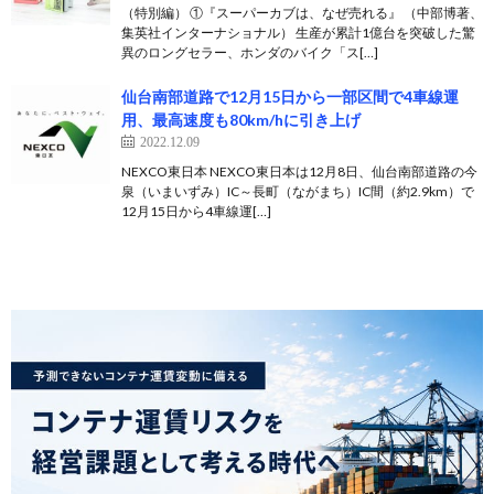
（特別編） ①『スーパーカブは、なぜ売れる』 （中部博著、
集英社インターナショナル） 生産が累計1億台を突破した驚
異のロングセラー、ホンダのバイク「ス[…]
仙台南部道路で12月15日から一部区間で4車線運
用、最高速度も80km/hに引き上げ
2022.12.09
NEXCO東日本 NEXCO東日本は12月8日、仙台南部道路の今
泉（いまいずみ）IC～長町（ながまち）IC間（約2.9km）で
12月15日から4車線運[…]