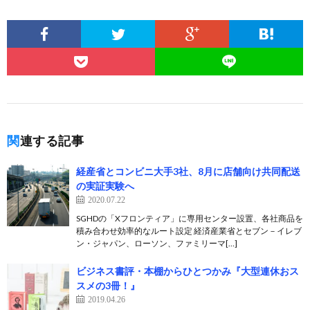
関連する記事
経産省とコンビニ大手3社、8月に店舗向け共同配送
の実証実験へ
2020.07.22
SGHDの「Xフロンティア」に専用センター設置、各社商品を
積み合わせ効率的なルート設定 経済産業省とセブン－イレブ
ン・ジャパン、ローソン、ファミリーマ[…]
ビジネス書評・本棚からひとつかみ『大型連休おス
スメの3冊！』
2019.04.26