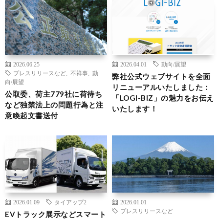
2026.06.25
2026.04.01
動向/展望
プレスリリースなど
,
不祥事
,
動
弊社公式ウェブサイトを全面
向/展望
リニューアルいたしました：
公取委、荷主779社に荷待ち
「LOGI-BIZ」の魅力をお伝え
など独禁法上の問題行為と注
いたします！
意喚起文書送付
2026.01.09
タイアップ2
2026.01.01
プレスリリースなど
EVトラック展示などスマート