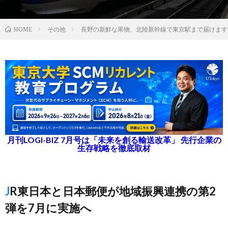
その他
長野の新鮮な果物、北陸新幹線で東京駅まで届けます
HOME
月刊LOGI-BIZ 7月号は「未来を創る輸送改革」 先行企業の
生存戦略を徹底取材
JR東日本と日本郵便が地域振興連携の第2
弾を7月に実施へ