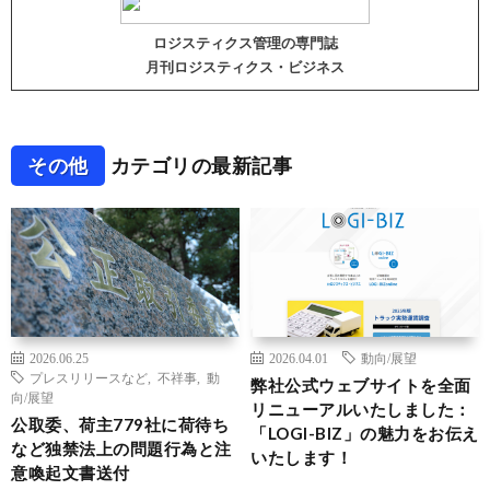
ロジスティクス管理の専門誌
月刊ロジスティクス・ビジネス
その他
カテゴリの最新記事
2026.06.25
2026.04.01
動向/展望
プレスリリースなど
,
不祥事
,
動
弊社公式ウェブサイトを全面
向/展望
リニューアルいたしました：
公取委、荷主779社に荷待ち
「LOGI-BIZ」の魅力をお伝え
など独禁法上の問題行為と注
いたします！
意喚起文書送付