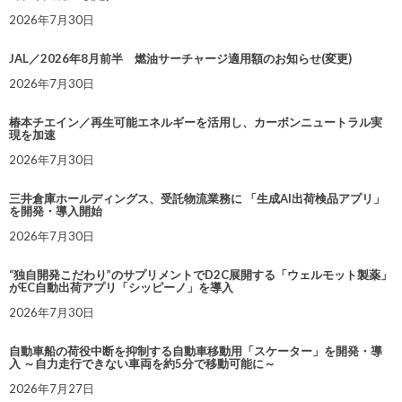
2026年7月30日
JAL／2026年8月前半 燃油サーチャージ適用額のお知らせ(変更)
2026年7月30日
椿本チエイン／再生可能エネルギーを活用し、カーボンニュートラル実
現を加速
2026年7月30日
三井倉庫ホールディングス、受託物流業務に 「生成AI出荷検品アプリ」
を開発・導入開始
2026年7月30日
“独自開発こだわり”のサプリメントでD2C展開する「ウェルモット製薬」
がEC自動出荷アプリ「シッピーノ」を導入
2026年7月30日
自動車船の荷役中断を抑制する自動車移動用「スケーター」を開発・導
入 ～自力走行できない車両を約5分で移動可能に～
2026年7月27日