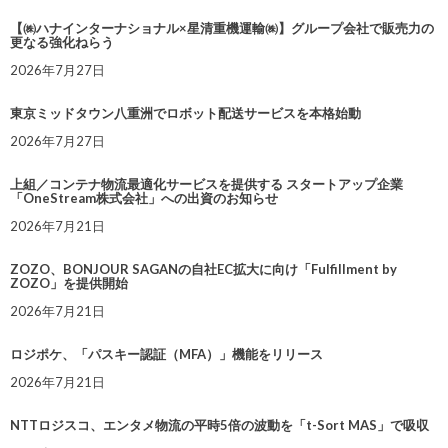
【㈱ハナインターナショナル×星清重機運輸㈱】グループ会社で販売力の
更なる強化ねらう
2026年7月27日
東京ミッドタウン八重洲でロボット配送サービスを本格始動
2026年7月27日
上組／コンテナ物流最適化サービスを提供する スタートアップ企業
「OneStream株式会社」への出資のお知らせ
2026年7月21日
ZOZO、BONJOUR SAGANの自社EC拡大に向け「Fulfillment by
ZOZO」を提供開始
2026年7月21日
ロジポケ、「パスキー認証（MFA）」機能をリリース
2026年7月21日
NTTロジスコ、エンタメ物流の平時5倍の波動を「t-Sort MAS」で吸収