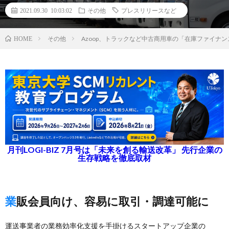
2021.09.30 10:03:02
その他
プレスリリースなど
その他
Azoop、トラックなど中古商用車の「在庫ファイナ
HOME
月刊LOGI-BIZ 7月号は「未来を創る輸送改革」 先行企業の
生存戦略を徹底取材
業販会員向け、容易に取引・調達可能に
運送事業者の業務効率化支援を手掛けるスタートアップ企業の