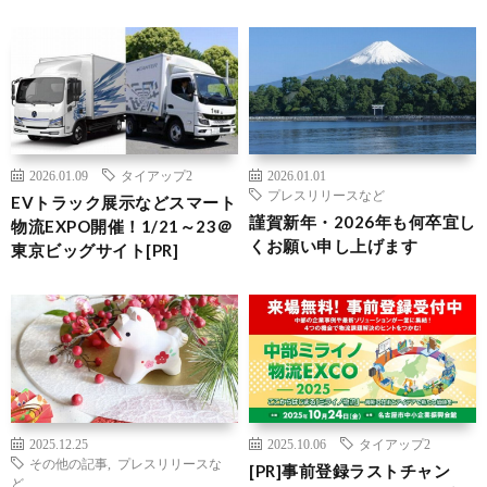
2026.01.09
タイアップ2
2026.01.01
プレスリリースなど
EVトラック展示などスマート
謹賀新年・2026年も何卒宜し
物流EXPO開催！1/21～23＠
くお願い申し上げます
東京ビッグサイト[PR]
2025.12.25
2025.10.06
タイアップ2
その他の記事
,
プレスリリースな
[PR]事前登録ラストチャン
ど