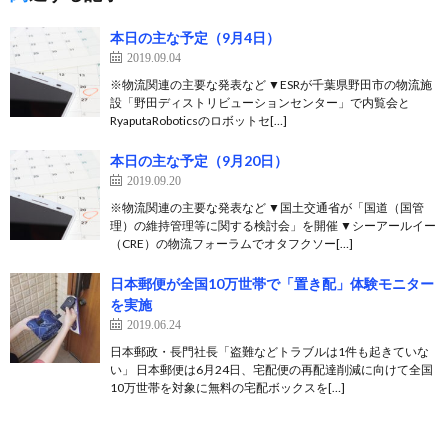
本日の主な予定（9月4日）
2019.09.04
※物流関連の主要な発表など ▼ESRが千葉県野田市の物流施
設「野田ディストリビューションセンター」で内覧会と
RyaputaRoboticsのロボットセ[…]
本日の主な予定（9月20日）
2019.09.20
※物流関連の主要な発表など ▼国土交通省が「国道（国管
理）の維持管理等に関する検討会」を開催 ▼シーアールイー
（CRE）の物流フォーラムでオタフクソー[…]
日本郵便が全国10万世帯で「置き配」体験モニター
を実施
2019.06.24
日本郵政・長門社長「盗難などトラブルは1件も起きていな
い」 日本郵便は6月24日、宅配便の再配達削減に向けて全国
10万世帯を対象に無料の宅配ボックスを[…]