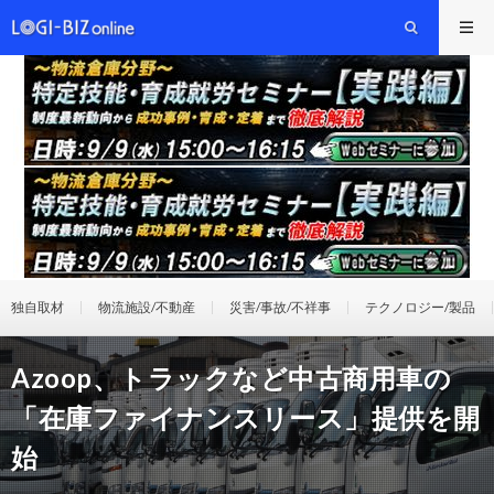
独自取材
物流施設/不動産
災害/事故/不祥事
テクノロジー/製品
Azoop、トラックなど中古商用車の
「在庫ファイナンスリース」提供を開
始