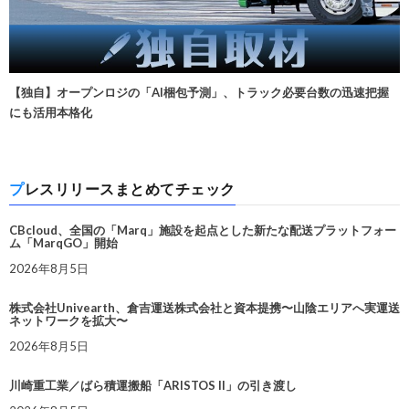
【独自】オープンロジの「AI梱包予測」、トラック必要台数の迅速把握
にも活用本格化
プレスリリースまとめてチェック
CBcloud、全国の「Marq」施設を起点とした新たな配送プラットフォー
ム「MarqGO」開始
2026年8月5日
株式会社Univearth、倉吉運送株式会社と資本提携〜山陰エリアへ実運送
ネットワークを拡大〜
2026年8月5日
川崎重工業／ばら積運搬船「ARISTOS II」の引き渡し