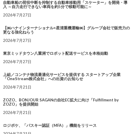
自動車船の荷役中断を抑制する自動車移動用「スケーター」を開発・導
入 ～自力走行できない車両を約5分で移動可能に～
2026年7月27日
【㈱ハナインターナショナル×星清重機運輸㈱】グループ会社で販売力の
更なる強化ねらう
2026年7月27日
東京ミッドタウン八重洲でロボット配送サービスを本格始動
2026年7月27日
上組／コンテナ物流最適化サービスを提供する スタートアップ企業
「OneStream株式会社」への出資のお知らせ
2026年7月21日
ZOZO、BONJOUR SAGANの自社EC拡大に向け「Fulfillment by
ZOZO」を提供開始
2026年7月21日
ロジポケ、「パスキー認証（MFA）」機能をリリース
2026年7月21日