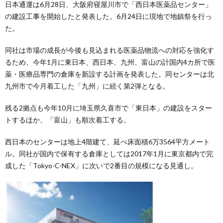
日本通運は6月28日、大阪府寝屋川市で「西日本医薬品センター」
の建設工事を開始したと発表した。6月24日に現地で地鎮祭を行っ
た。
同社は市場の成長が今後も見込まれる医薬品物流への対応を強化す
るため、今年1月に東日本、西日本、九州、富山の計国内4カ所で医
薬・医療品専門の倉庫を新設する計画を発表した。同センターは北
九州市で今月着工した「九州」に続く第2弾となる。
残る2拠点も今年10月に埼玉県久喜市で「東日本」の建設をスター
トするほか、「富山」も順次着工する。
西日本のセンターは地上4階建て、延べ床面積6万3564平方メート
ル。同社が国内で保有する倉庫としては2017年1月に東京都内で完
成した「Tokyo-C-NEX」に次いで2番目の規模になる見通し。