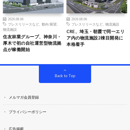
2026.08.06
2026.08.06
プレスリリースなど
,
動向/展望
,
プレスリリースなど
,
物流施設
物流施設
CRE、埼玉・朝霞で同一エリ
住友林業グループ、神奈川・
ア内の物流施設2棟目開発に
厚木で初の自社運営型物流拠
本格着手
点が稼働開始
Back to Top
メルマガ会員登録
プライバシーポリシー
広告掲載