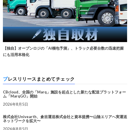
【独自】オープンロジの「AI梱包予測」、トラック必要台数の迅速把握
にも活用本格化
プレスリリースまとめてチェック
CBcloud、全国の「Marq」施設を起点とした新たな配送プラットフォー
ム「MarqGO」開始
2026年8月5日
株式会社Univearth、倉吉運送株式会社と資本提携〜山陰エリアへ実運送
ネットワークを拡大〜
2026年8月5日