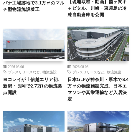
【現地取材・動画】霞ヶ関キ
パナ工場跡地で3.1万㎡のマル
ャピタル、川崎・東扇島の冷
チ型物流施設着工
凍自動倉庫を公開
2026.08.06
2026.08.06
プレスリリースなど
,
物流施設
プレスリリースなど
,
物流施設
ヨコレイが上信越エリア初、
日本GLPが神奈川・厚木で8.4
新潟・長岡で2.7万tの物流拠
万㎡の物流施設完成、日本エ
点開設
マソンや真栄運輸など入居決
定