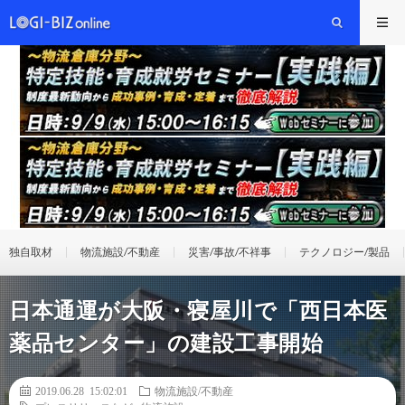
独自取材
物流施設/不動産
災害/事故/不祥事
テクノロジー/製品
日本通運が大阪・寝屋川で「西日本医
薬品センター」の建設工事開始
2019.06.28 15:02:01
物流施設/不動産