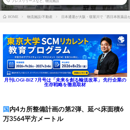
プレスリリースなど
,
物流施設
物流施設/不動産
日本通運が大阪・寝屋川で「西日本医薬品
HOME
月刊LOGI-BIZ 7月号は「未来を創る輸送改革」 先行企業の
生存戦略を徹底取材
国内4カ所整備計画の第2弾、延べ床面積6
万3564平方メートル