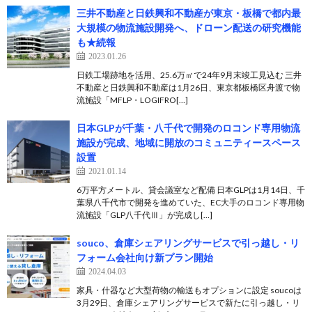
三井不動産と日鉄興和不動産が東京・板橋で都内最
大規模の物流施設開発へ、ドローン配送の研究機能
も★続報
2023.01.26
日鉄工場跡地を活用、25.6万㎡で24年9月末竣工見込む 三井
不動産と日鉄興和不動産は1月26日、東京都板橋区舟渡で物
流施設「MFLP・LOGIFRO[…]
日本GLPが千葉・八千代で開発のロコンド専用物流
施設が完成、地域に開放のコミュニティースペース
設置
2021.01.14
6万平方メートル、貸会議室など配備 日本GLPは1月14日、千
葉県八千代市で開発を進めていた、EC大手のロコンド専用物
流施設「GLP八千代Ⅲ」が完成し[…]
souco、倉庫シェアリングサービスで引っ越し・リ
フォーム会社向け新プラン開始
2024.04.03
家具・什器など大型荷物の輸送もオプションに設定 soucoは
3月29日、倉庫シェアリングサービスで新たに引っ越し・リ