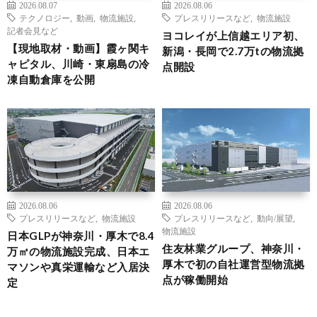
2026.08.07
2026.08.06
テクノロジー
,
動画
,
物流施設
,
プレスリリースなど
,
物流施設
記者会見など
ヨコレイが上信越エリア初、
【現地取材・動画】霞ヶ関キ
新潟・長岡で2.7万tの物流拠
ャピタル、川崎・東扇島の冷
点開設
凍自動倉庫を公開
2026.08.06
2026.08.06
プレスリリースなど
,
物流施設
プレスリリースなど
,
動向/展望
,
物流施設
日本GLPが神奈川・厚木で8.4
住友林業グループ、神奈川・
万㎡の物流施設完成、日本エ
厚木で初の自社運営型物流拠
マソンや真栄運輸など入居決
点が稼働開始
定