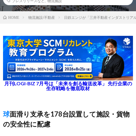
プレスリリースなど
,
物流施設
物流施設/不動産
日鉄エンジが「三井不動産インダストリア
HOME
月刊LOGI-BIZ 7月号は「未来を創る輸送改革」 先行企業の
生存戦略を徹底取材
球面滑り支承を178台設置して施設・貨物
の安全性に配慮