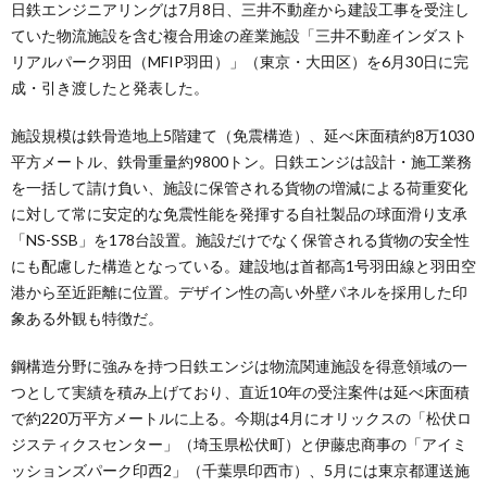
日鉄エンジニアリングは7月8日、三井不動産から建設工事を受注し
ていた物流施設を含む複合用途の産業施設「三井不動産インダスト
リアルパーク羽田（MFIP羽田）」（東京・大田区）を6月30日に完
成・引き渡したと発表した。
施設規模は鉄骨造地上5階建て（免震構造）、延べ床面積約8万1030
平方メートル、鉄骨重量約9800トン。日鉄エンジは設計・施工業務
を一括して請け負い、施設に保管される貨物の増減による荷重変化
に対して常に安定的な免震性能を発揮する自社製品の球面滑り支承
「NS-SSB」を178台設置。施設だけでなく保管される貨物の安全性
にも配慮した構造となっている。建設地は首都高1号羽田線と羽田空
港から至近距離に位置。デザイン性の高い外壁パネルを採用した印
象ある外観も特徴だ。
鋼構造分野に強みを持つ日鉄エンジは物流関連施設を得意領域の一
つとして実績を積み上げており、直近10年の受注案件は延べ床面積
で約220万平方メートルに上る。今期は4月にオリックスの「松伏ロ
ジスティクスセンター」（埼玉県松伏町）と伊藤忠商事の「アイミ
ッションズパーク印西2」（千葉県印西市）、5月には東京都運送施