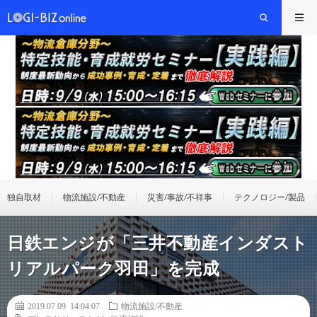
独自取材
物流施設/不動産
災害/事故/不祥事
テクノロジー/製品
日鉄エンジが「三井不動産インダスト
リアルパーク羽田」を完成
2019.07.09 14:04:07
物流施設/不動産