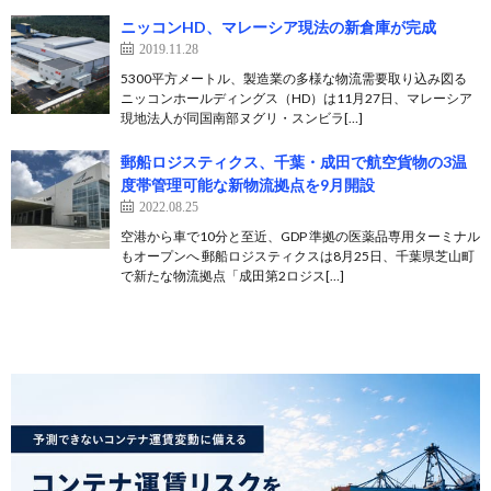
ニッコンHD、マレーシア現法の新倉庫が完成
2019.11.28
5300平方メートル、製造業の多様な物流需要取り込み図る
ニッコンホールディングス（HD）は11月27日、マレーシア
現地法人が同国南部ヌグリ・スンビラ[…]
郵船ロジスティクス、千葉・成田で航空貨物の3温
度帯管理可能な新物流拠点を9月開設
2022.08.25
空港から車で10分と至近、GDP 準拠の医薬品専用ターミナル
もオープンへ 郵船ロジスティクスは8月25日、千葉県芝山町
で新たな物流拠点「成田第2ロジス[…]