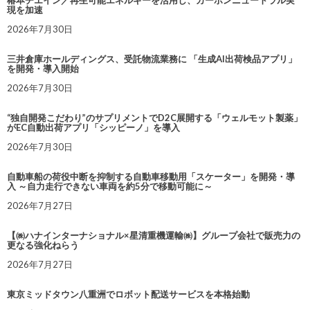
椿本チエイン／再生可能エネルギーを活用し、カーボンニュートラル実
現を加速
2026年7月30日
三井倉庫ホールディングス、受託物流業務に 「生成AI出荷検品アプリ」
を開発・導入開始
2026年7月30日
“独自開発こだわり”のサプリメントでD2C展開する「ウェルモット製薬」
がEC自動出荷アプリ「シッピーノ」を導入
2026年7月30日
自動車船の荷役中断を抑制する自動車移動用「スケーター」を開発・導
入 ～自力走行できない車両を約5分で移動可能に～
2026年7月27日
【㈱ハナインターナショナル×星清重機運輸㈱】グループ会社で販売力の
更なる強化ねらう
2026年7月27日
東京ミッドタウン八重洲でロボット配送サービスを本格始動