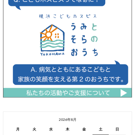
2026年8月
月
火
水
木
金
土
日