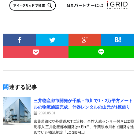
関連する記事
三井物産都市開発が千葉・市川で1・2万平方メート
ルの物流施設完成、什器レンタルの山元が1棟借り
2020.05.01
京葉道路ICや外環道JCTに近接、全館人感センサー付きLED照
明導入 三井物産都市開発は5月1日、千葉県市川市で開発を進
めていた物流施設「LOGIBA[…]