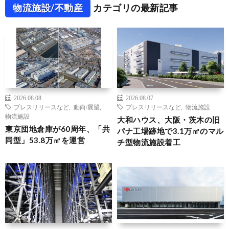
物流施設/不動産
カテゴリの最新記事
2026.08.08
2026.08.07
プレスリリースなど
,
動向/展望
,
プレスリリースなど
,
物流施設
物流施設
大和ハウス、大阪・茨木の旧
東京団地倉庫が60周年、「共
パナ工場跡地で3.1万㎡のマル
同型」53.8万㎡を運営
チ型物流施設着工