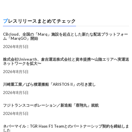
プレスリリースまとめてチェック
CBcloud、全国の「Marq」施設を起点とした新たな配送プラットフォー
ム「MarqGO」開始
2026年8月5日
株式会社Univearth、倉吉運送株式会社と資本提携〜山陰エリアへ実運送
ネットワークを拡大〜
2026年8月5日
川崎重工業／ばら積運搬船「ARISTOS II」の引き渡し
2026年8月5日
フジトランスコーポレーション／新造船「蓉翔丸」就航
2026年8月5日
ネバーマイル：TGR Haas F1 Teamとのパートナーシップ契約を締結しま
した