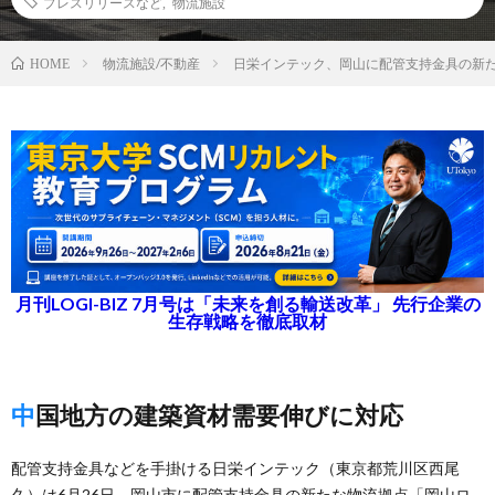
プレスリリースなど
,
物流施設
物流施設/不動産
日栄インテック、岡山に配管支持金具の新
HOME
月刊LOGI-BIZ 7月号は「未来を創る輸送改革」 先行企業の
生存戦略を徹底取材
中国地方の建築資材需要伸びに対応
配管支持金具などを手掛ける日栄インテック（東京都荒川区西尾
久）は6月26日、岡山市に配管支持金具の新たな物流拠点「岡山ロ