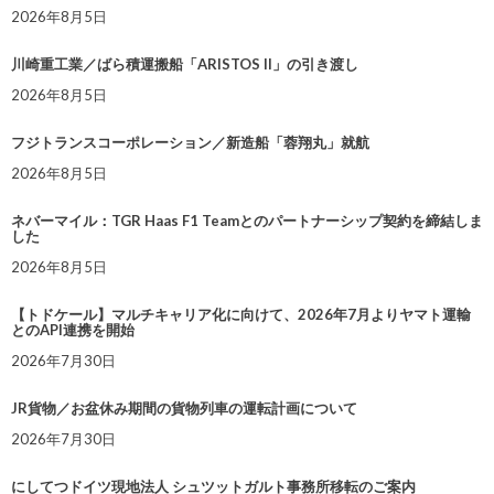
2026年8月5日
川崎重工業／ばら積運搬船「ARISTOS II」の引き渡し
2026年8月5日
フジトランスコーポレーション／新造船「蓉翔丸」就航
2026年8月5日
ネバーマイル：TGR Haas F1 Teamとのパートナーシップ契約を締結しま
した
2026年8月5日
【トドケール】マルチキャリア化に向けて、2026年7月よりヤマト運輸
とのAPI連携を開始
2026年7月30日
JR貨物／お盆休み期間の貨物列車の運転計画について
2026年7月30日
にしてつドイツ現地法人 シュツットガルト事務所移転のご案内