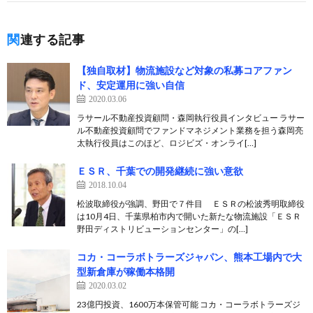
関連する記事
【独自取材】物流施設など対象の私募コアファン
ド、安定運用に強い自信
2020.03.06
ラサール不動産投資顧問・森岡執行役員インタビュー ラサー
ル不動産投資顧問でファンドマネジメント業務を担う森岡亮
太執行役員はこのほど、ロジビズ・オンライ[…]
ＥＳＲ、千葉での開発継続に強い意欲
2018.10.04
松波取締役が強調、野田で７件目 ＥＳＲの松波秀明取締役
は10月4日、千葉県柏市内で開いた新たな物流施設「ＥＳＲ
野田ディストリビューションセンター」の[…]
コカ・コーラボトラーズジャパン、熊本工場内で大
型新倉庫が稼働本格開
2020.03.02
23億円投資、1600万本保管可能 コカ・コーラボトラーズジ