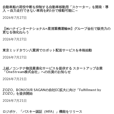
自動車船の荷役中断を抑制する自動車移動用「スケーター」を開発・導
入 ～自力走行できない車両を約5分で移動可能に～
2026年7月27日
【㈱ハナインターナショナル×星清重機運輸㈱】グループ会社で販売力の
更なる強化ねらう
2026年7月27日
東京ミッドタウン八重洲でロボット配送サービスを本格始動
2026年7月27日
上組／コンテナ物流最適化サービスを提供する スタートアップ企業
「OneStream株式会社」への出資のお知らせ
2026年7月21日
ZOZO、BONJOUR SAGANの自社EC拡大に向け「Fulfillment by
ZOZO」を提供開始
2026年7月21日
ロジポケ、「パスキー認証（MFA）」機能をリリース