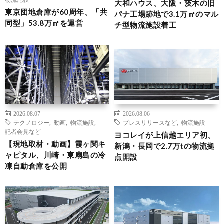
大和ハウス、大阪・茨木の旧
東京団地倉庫が60周年、「共
パナ工場跡地で3.1万㎡のマル
同型」53.8万㎡を運営
チ型物流施設着工
2026.08.07
2026.08.06
テクノロジー
,
動画
,
物流施設
,
プレスリリースなど
,
物流施設
記者会見など
ヨコレイが上信越エリア初、
【現地取材・動画】霞ヶ関キ
新潟・長岡で2.7万tの物流拠
ャピタル、川崎・東扇島の冷
点開設
凍自動倉庫を公開