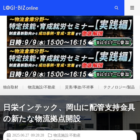
独自取材
物流施設/不動産
災害/事故/不祥事
テクノロジー/製品
日栄インテック、岡山に配管支持金具
の新たな物流拠点開設
2025.06.27 09:28:28
物流施設/不動産