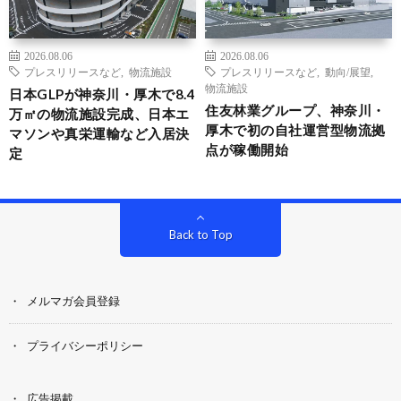
2026.08.06
2026.08.06
プレスリリースなど
,
物流施設
プレスリリースなど
,
動向/展望
,
物流施設
日本GLPが神奈川・厚木で8.4
住友林業グループ、神奈川・
万㎡の物流施設完成、日本エ
厚木で初の自社運営型物流拠
マソンや真栄運輸など入居決
点が稼働開始
定
Back to Top
メルマガ会員登録
プライバシーポリシー
広告掲載