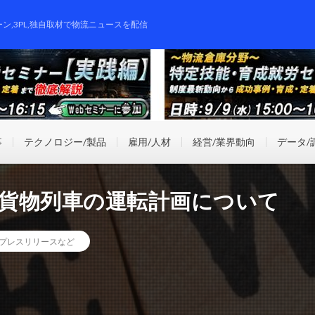
ーン,3PL,独自取材で物流ニュースを配信
事
テクノロジー/製品
雇用/人材
経営/業界動向
データ/
の貨物列車の運転計画について
プレスリリースなど