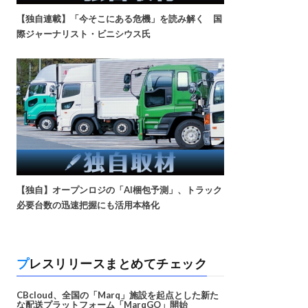
【独自連載】「今そこにある危機」を読み解く 国
際ジャーナリスト・ビニシウス氏
【独自】オープンロジの「AI梱包予測」、トラック
必要台数の迅速把握にも活用本格化
プレスリリースまとめてチェック
CBcloud、全国の「Marq」施設を起点とした新た
な配送プラットフォーム「MarqGO」開始