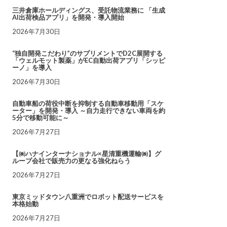
三井倉庫ホールディングス、受託物流業務に 「生成
AI出荷検品アプリ」を開発・導入開始
2026年7月30日
“独自開発こだわり”のサプリメントでD2C展開する
「ウェルモット製薬」がEC自動出荷アプリ「シッピ
ーノ」を導入
2026年7月30日
自動車船の荷役中断を抑制する自動車移動用「スケ
ーター」を開発・導入 ～自力走行できない車両を約
5分で移動可能に～
2026年7月27日
【㈱ハナインターナショナル×星清重機運輸㈱】グ
ループ会社で販売力の更なる強化ねらう
2026年7月27日
東京ミッドタウン八重洲でロボット配送サービスを
本格始動
2026年7月27日