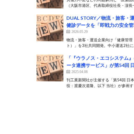
（大阪市港区、代表取締役社長・濵長一
DUAL STORY／物流・旅
健診データを「即戦力の安全管
2026.05.29
物流・旅客・運送企業向け「健康管理
ト）」を3社共同開発。中小運送2社にお
「『ウラノス・エコシステム』
ータ連携サービス」が第54回
2025.04.08
刊工業新聞社が主催する「第54回 
役：渡慶次道隆、以下 当社）が参画す