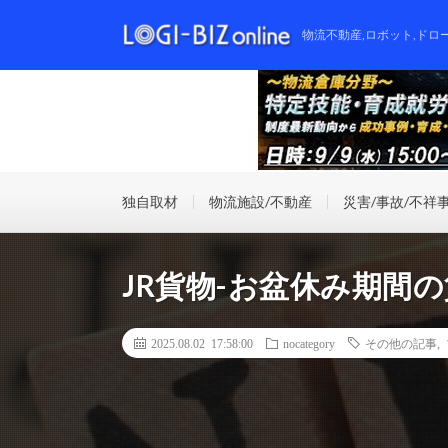
物流不動産,ロボット,ドロ
独自取材
物流施設/不動産
災害/事故/不祥
JR貨物-お盆休み期間
2025.08.02 17:58:00
nocategory
その他の記事
,