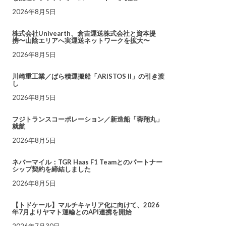
2026年8月5日
株式会社Univearth、倉吉運送株式会社と資本提
携〜山陰エリアへ実運送ネットワークを拡大〜
2026年8月5日
川崎重工業／ばら積運搬船「ARISTOS II」の引き渡
し
2026年8月5日
フジトランスコーポレーション／新造船「蓉翔丸」
就航
2026年8月5日
ネバーマイル：TGR Haas F1 Teamとのパートナー
シップ契約を締結しました
2026年8月5日
【トドケール】マルチキャリア化に向けて、2026
年7月よりヤマト運輸とのAPI連携を開始
2026年7月30日