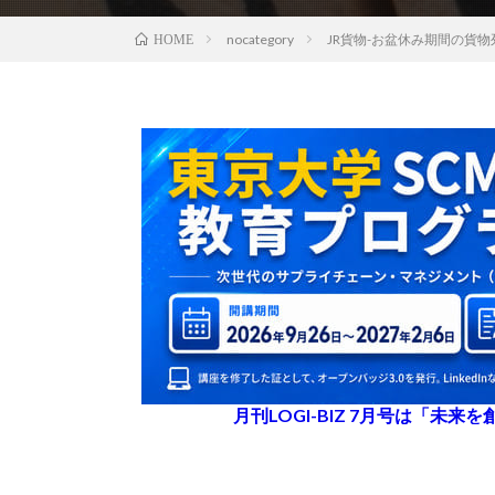
nocategory
JR貨物-お盆休み期間の貨
HOME
月刊LOGI-BIZ 7月号は「未