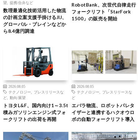
望
,
提携/合弁など
RobotBank、次世代自律走行
数理最適化技術活用した物流
フォークリフト「StarFork
の計画立案支援手掛けるJIJ、
1500」の販売を開始
グローバル・ブレインなどか
ら8.4億円調達
2026.08.05
2026.08.05
テクノロジー
,
プレスリリースな
テクノロジー
,
プレスリリースな
ど
,
動向/展望
ど
トヨタL&F、国内向け1～3.5t
エバラ物流、ロボットパレタ
積みガソリンエンジン式フォ
イザーと連携するハクオウロ
ークリフトの出荷を再開
ボの自動フォークリフト導入