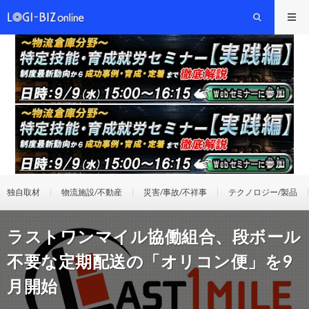
独自取材
物流施設/不動産
災害/事故/不祥事
テクノロジー/製品
ラストワンマイル協働組合、段ボール
不要な定期配送の「オリコン便」を9
月開始