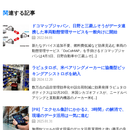
関連する記事
ドコマップジャパン、日野と三菱ふそうがデータ連
携した車両動態管理サービスを一般向けに開始
2022.04.01
新たなデバイス追加不要、燃料費低減など効果見込む 車両の
動態管理サービス「DoCoMAP」を手掛けるドコマップジャ
パンは4月1日、日野自動車や三菱ふそ[…]
ラピュタロボ、米ベアリングメーカーに協働型ピッ
キングアシストロボを納入
2024.12.20
数万点の品目管理効率化や誤出荷削減に効果発揮 ラピュタロ
ボティクスは12月20日、米国シカゴオフィスが、ニードルベ
アリングと直動案内機器のメーカー米I[…]
[PR]「エクセル集計にかかる2、3時間」の解消で、
現場のデータ活用は一気に進む
2025.01.31
無償BIツールが促す現場のデータ活用 実用性と使い勝手の良