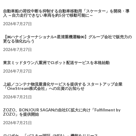
自動車船の荷役中断を抑制する自動車移動用「スケーター」を開発・導
入 ～自力走行できない車両を約5分で移動可能に～
2026年7月27日
【㈱ハナインターナショナル×星清重機運輸㈱】グループ会社で販売力の
更なる強化ねらう
2026年7月27日
東京ミッドタウン八重洲でロボット配送サービスを本格始動
2026年7月27日
上組／コンテナ物流最適化サービスを提供する スタートアップ企業
「OneStream株式会社」への出資のお知らせ
2026年7月21日
ZOZO、BONJOUR SAGANの自社EC拡大に向け「Fulfillment by
ZOZO」を提供開始
2026年7月21日
ロジポケ、「パスキー認証（MFA）」機能をリリース