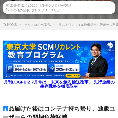
2019.07.22 12:53:35
テクノロジー/製品
その他の記事
,
プレスリリースなど
テクノロジー/製品
ラストワンマイル協働組合、段ボール不
HOME
月刊LOGI-BIZ 7月号は「未来を創る輸送改革」 先行企業の
生存戦略を徹底取材
商品届けた後はコンテナ持ち帰り、通販ユ
ーザーらの開梱負荷軽減