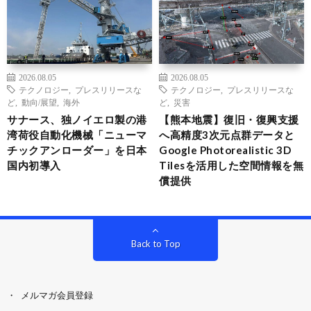
2026.08.05
2026.08.05
テクノロジー
,
プレスリリースな
テクノロジー
,
プレスリリースな
ど
,
動向/展望
,
海外
ど
,
災害
サナース、独ノイエロ製の港
【熊本地震】復旧・復興支援
湾荷役自動化機械「ニューマ
へ高精度3次元点群データと
チックアンローダー」を日本
Google Photorealistic 3D
国内初導入
Tilesを活用した空間情報を無
償提供
Back to Top
メルマガ会員登録