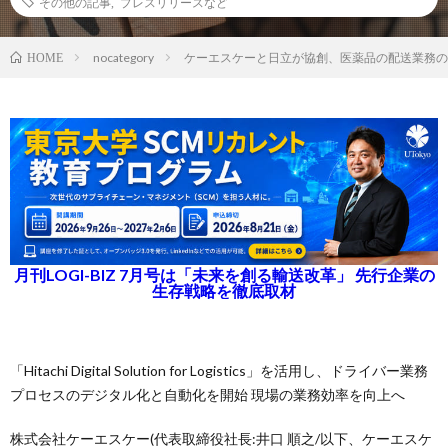
その他の記事
,
プレスリリースなど
nocategory
ケーエスケーと日立が協創、医薬品の配送業務の
HOME
月刊LOGI-BIZ 7月号は「未来を創る輸送改革」 先行企業の
生存戦略を徹底取材
「Hitachi Digital Solution for Logistics」を活用し、ドライバー業務
プロセスのデジタル化と自動化を開始 現場の業務効率を向上へ
株式会社ケーエスケー(代表取締役社長:井口 順之/以下、ケーエスケ