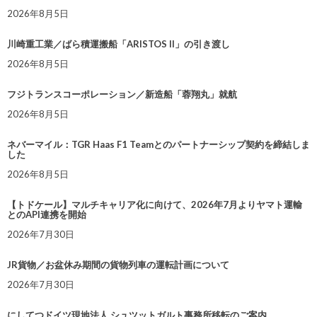
2026年8月5日
川崎重工業／ばら積運搬船「ARISTOS II」の引き渡し
2026年8月5日
フジトランスコーポレーション／新造船「蓉翔丸」就航
2026年8月5日
ネバーマイル：TGR Haas F1 Teamとのパートナーシップ契約を締結しま
した
2026年8月5日
【トドケール】マルチキャリア化に向けて、2026年7月よりヤマト運輸
とのAPI連携を開始
2026年7月30日
JR貨物／お盆休み期間の貨物列車の運転計画について
2026年7月30日
にしてつドイツ現地法人 シュツットガルト事務所移転のご案内