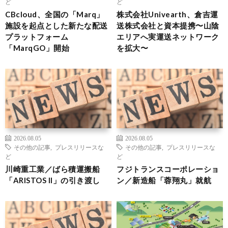
ど
ど
CBcloud、全国の「Marq」
株式会社Univearth、倉吉運
施設を起点とした新たな配送
送株式会社と資本提携〜山陰
プラットフォーム
エリアへ実運送ネットワーク
「MarqGO」開始
を拡大〜
2026.08.05
2026.08.05
その他の記事
,
プレスリリースな
その他の記事
,
プレスリリースな
ど
ど
川崎重工業／ばら積運搬船
フジトランスコーポレーショ
「ARISTOS II」の引き渡し
ン／新造船「蓉翔丸」就航