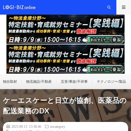
独自取材
物流施設/不動産
災害/事故/不祥事
テクノロジー/製品
ケーエスケーと日立が協創、医薬品の
配送業務のDX
2025.09.13 13:30:46
nocategory