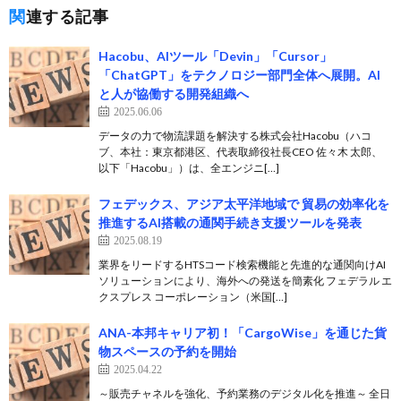
関連する記事
Hacobu、AIツール「Devin」「Cursor」
「ChatGPT」をテクノロジー部門全体へ展開。AI
と人が協働する開発組織へ
2025.06.06
データの力で物流課題を解決する株式会社Hacobu（ハコ
ブ、本社：東京都港区、代表取締役社長CEO 佐々木 太郎、
以下「Hacobu」）は、全エンジニ[…]
フェデックス、アジア太平洋地域で 貿易の効率化を
推進するAI搭載の通関手続き支援ツールを発表
2025.08.19
業界をリードするHTSコード検索機能と先進的な通関向けAI
ソリューションにより、海外への発送を簡素化 フェデラル エ
クスプレス コーポレーション（米国[…]
ANA-本邦キャリア初！「CargoWise」を通じた貨
物スペースの予約を開始
2025.04.22
～販売チャネルを強化、予約業務のデジタル化を推進～ 全日