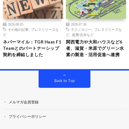
2026.08.05
2026.07.30
その他の記事
,
プレスリリースな
テクノロジー
,
プレスリリースな
ど
ど
,
提携/合弁など
ネバーマイル：TGR Haas F1
関西電力や大和ハウスなど6
Teamとのパートナーシップ
者、滋賀・米原でグリーン水
契約を締結しました
素の製造・活用促進へ連携
Back to Top
メルマガ会員登録
プライバシーポリシー