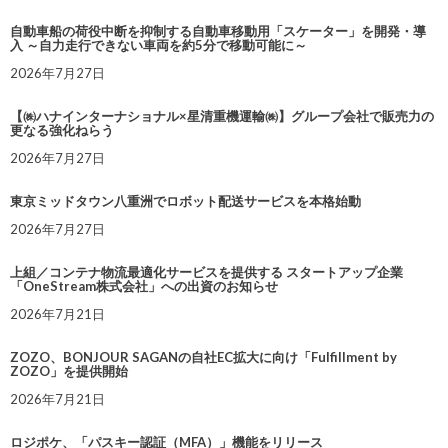
自動車船の荷役中断を抑制する自動車移動用「スケーター」を開発・導
入 ～自力走行できない車両を約5分で移動可能に～
2026年7月27日
【㈱ハナインターナショナル×星清重機運輸㈱】グループ会社で販売力の
更なる強化ねらう
2026年7月27日
東京ミッドタウン八重洲でロボット配送サービスを本格始動
2026年7月27日
上組／コンテナ物流最適化サービスを提供する スタートアップ企業
「OneStream株式会社」への出資のお知らせ
2026年7月21日
ZOZO、BONJOUR SAGANの自社EC拡大に向け「Fulfillment by
ZOZO」を提供開始
2026年7月21日
ロジポケ、「パスキー認証（MFA）」機能をリリース