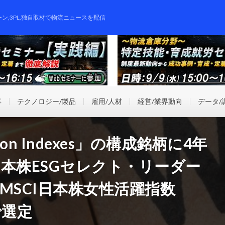
ーン,3PL,独自取材で物流ニュースを配信
事
テクノロジー/製品
雇用/人材
経営/業界動向
データ/
tion Indexes」の構成銘柄に4年
日本株ESGセレクト・リーダー
MSCI日本株女性活躍指数
で選定