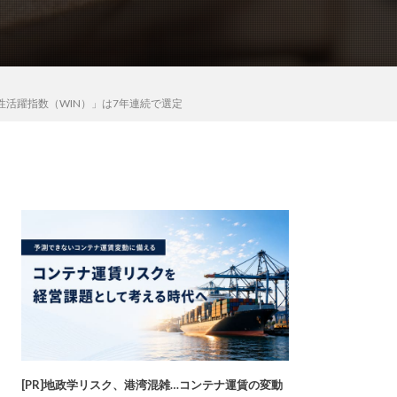
本株女性活躍指数（WIN）」は7年連続で選定
[PR]地政学リスク、港湾混雑…コンテナ運賃の変動