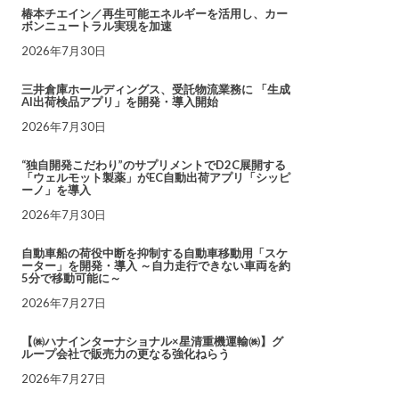
椿本チエイン／再生可能エネルギーを活用し、カー
ボンニュートラル実現を加速
2026年7月30日
三井倉庫ホールディングス、受託物流業務に 「生成
AI出荷検品アプリ」を開発・導入開始
2026年7月30日
“独自開発こだわり”のサプリメントでD2C展開する
「ウェルモット製薬」がEC自動出荷アプリ「シッピ
ーノ」を導入
2026年7月30日
自動車船の荷役中断を抑制する自動車移動用「スケ
ーター」を開発・導入 ～自力走行できない車両を約
5分で移動可能に～
2026年7月27日
【㈱ハナインターナショナル×星清重機運輸㈱】グ
ループ会社で販売力の更なる強化ねらう
2026年7月27日