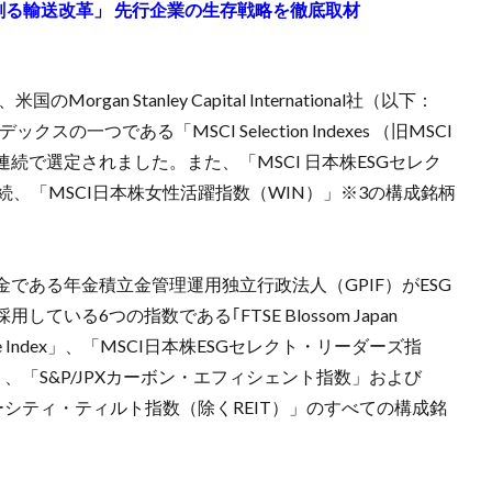
来を創る輸送改革」 先行企業の生存戦略を徹底取材
n Stanley Capital International社（以下：
の一つである「MSCI Selection Indexes （旧MSCI
銘柄に4年連続で選定されました。また、「MSCI 日本株ESGセレク
続、「MSCI日本株女性活躍指数（WIN）」※3の構成銘柄
ある年金積立金管理運用独立行政法人（GPIF）がESG
る6つの指数である｢FTSE Blossom Japan
 Relative Index」、「MSCI日本株ESGセレクト・リーダーズ指
」、「S&P/JPXカーボン・エフィシェント指数」および
イバーシティ・ティルト指数（除くREIT）」のすべての構成銘