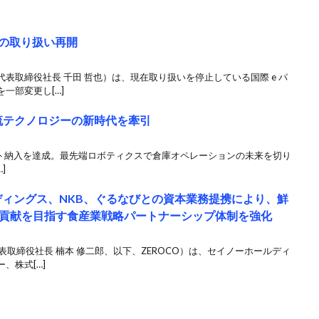
トの取り扱い再開
表取締役社長 千田 哲也）は、現在取り扱いを停止している国際 e パ
一部変更し[…]
え物流テクノロジーの新時代を牽引
ット納入を達成。最先端ロボティクスで倉庫オペレーションの未来を切り
]
ディングス、NKB、ぐるなびとの資本業務提携により、鮮
貢献を目指す食産業戦略パートナーシップ体制を強化
表取締役社長 楠本 修二郎、以下、ZEROCO）は、セイノーホールディ
、株式[…]