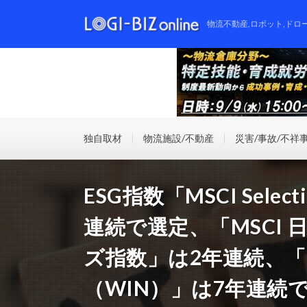
物流不動産,ロボット,ドロ
独自取材
物流施設/不動産
災害/事故/不祥
ESG指数「MSCI Selec
連続で選定、「MSCI 
ズ指数」は2年連続、「
（WIN）」は7年連続