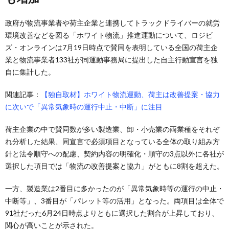
政府が物流事業者や荷主企業と連携してトラックドライバーの就労
環境改善などを図る「ホワイト物流」推進運動について、ロジビ
ズ・オンラインは7月19日時点で賛同を表明している全国の荷主企
業と物流事業者133社が同運動事務局に提出した自主行動宣言を独
自に集計した。
関連記事：
【独自取材】ホワイト物流運動、荷主は改善提案・協力
に次いで「異常気象時の運行中止・中断」に注目
荷主企業の中で賛同数が多い製造業、卸・小売業の両業種をそれぞ
れ分析した結果、同宣言で必須項目となっている全体の取り組み方
針と法令順守への配慮、契約内容の明確化・順守の3点以外に各社が
選択した項目では「物流の改善提案と協力」がともに8割を超えた。
一方、製造業は2番目に多かったのが「異常気象時等の運行の中止・
中断等」、3番目が「パレット等の活用」となった。両項目は全体で
91社だった6月24日時点よりともに選択した割合が上昇しており、
関心が高いことが示された。