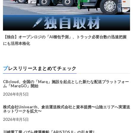
【独自】オープンロジの「AI梱包予測」、トラック必要台数の迅速把握
にも活用本格化
プレスリリースまとめてチェック
CBcloud、全国の「Marq」施設を起点とした新たな配送プラットフォー
ム「MarqGO」開始
2026年8月5日
株式会社Univearth、倉吉運送株式会社と資本提携〜山陰エリアへ実運送
ネットワークを拡大〜
2026年8月5日
川崎重工業／ばら積運搬船「ARISTOS II」の引き渡し