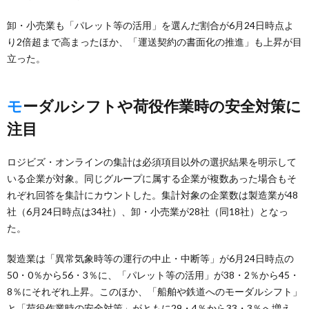
卸・小売業も「パレット等の活用」を選んだ割合が6月24日時点よ
り2倍超まで高まったほか、「運送契約の書面化の推進」も上昇が目
立った。
モーダルシフトや荷役作業時の安全対策に
注目
ロジビズ・オンラインの集計は必須項目以外の選択結果を明示して
いる企業が対象。同じグループに属する企業が複数あった場合もそ
れぞれ回答を集計にカウントした。集計対象の企業数は製造業が48
社（6月24日時点は34社）、卸・小売業が28社（同18社）となっ
た。
製造業は「異常気象時等の運行の中止・中断等」が6月24日時点の
50・0％から56・3％に、「パレット等の活用」が38・2％から45・
8％にそれぞれ上昇。このほか、「船舶や鉄道へのモーダルシフト」
と「荷役作業時の安全対策」がともに29・4％から33・3％へ増え