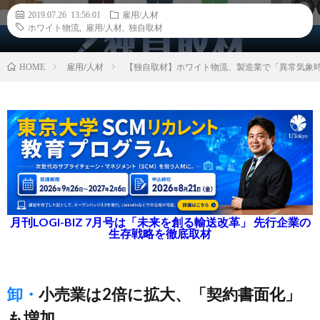
2019.07.26 13:56:01
雇用/人材
ホワイト物流
,
雇用/人材
,
独自取材
雇用/人材
【独自取材】ホワイト物流、製造業で「異常気象
HOME
月刊LOGI-BIZ 7月号は「未来を創る輸送改革」 先行企業の
生存戦略を徹底取材
卸・小売業は2倍に拡大、「契約書面化」
も増加