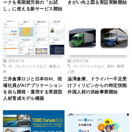
ークを長期就労前の「お試
きがい向上図る実証実験開始
し」に使える新サービス開始
2026.07.18
2026.07.06
AI
,
プレスリリースなど
,
雇用/人
プレスリリースなど
,
海外
,
雇用/
材
人材
三井倉庫ロジと日本IBM、現
澁澤倉庫、ドライバー不足受
場社員がAIアプリケーション
けフィリピンからの特定技能
を自ら開発・運用する実践型
外国人材の供給事業開始
人材育成モデル構築