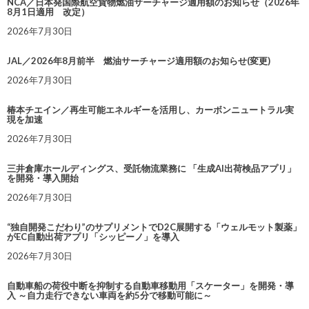
NCA／日本発国際航空貨物燃油サーチャージ適用額のお知らせ（2026年
8月1日適用 改定）
2026年7月30日
JAL／2026年8月前半 燃油サーチャージ適用額のお知らせ(変更)
2026年7月30日
椿本チエイン／再生可能エネルギーを活用し、カーボンニュートラル実
現を加速
2026年7月30日
三井倉庫ホールディングス、受託物流業務に 「生成AI出荷検品アプリ」
を開発・導入開始
2026年7月30日
“独自開発こだわり”のサプリメントでD2C展開する「ウェルモット製薬」
がEC自動出荷アプリ「シッピーノ」を導入
2026年7月30日
自動車船の荷役中断を抑制する自動車移動用「スケーター」を開発・導
入 ～自力走行できない車両を約5分で移動可能に～