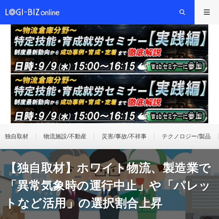
独自取材
物流施設/不動産
災害/事故/不祥事
テクノロジー/製品
【独自取材】ホワイト物流、製造業で
「異常気象時の運行中止」や「パレッ
トなど活用」の選択割合上昇