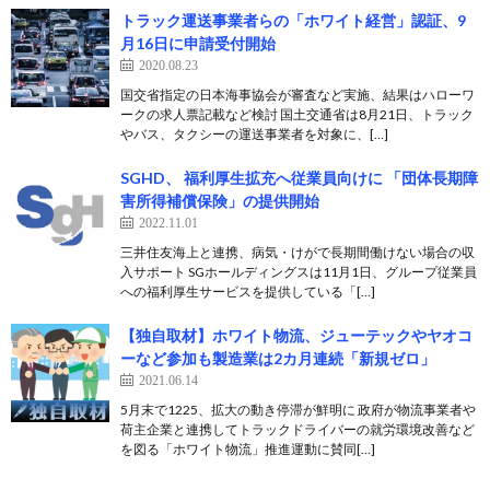
トラック運送事業者らの「ホワイト経営」認証、9
月16日に申請受付開始
2020.08.23
国交省指定の日本海事協会が審査など実施、結果はハローワ
ークの求人票記載など検討 国土交通省は8月21日、トラック
やバス、タクシーの運送事業者を対象に、[…]
SGHD、 福利厚生拡充へ従業員向けに 「団体長期障
害所得補償保険」の提供開始
2022.11.01
三井住友海上と連携、病気・けがで長期間働けない場合の収
入サポート SGホールディングスは11月1日、グループ従業員
への福利厚生サービスを提供している「[…]
【独自取材】ホワイト物流、ジューテックやヤオコ
ーなど参加も製造業は2カ月連続「新規ゼロ」
2021.06.14
5月末で1225、拡大の動き停滞が鮮明に 政府が物流事業者や
荷主企業と連携してトラックドライバーの就労環境改善など
を図る「ホワイト物流」推進運動に賛同[…]