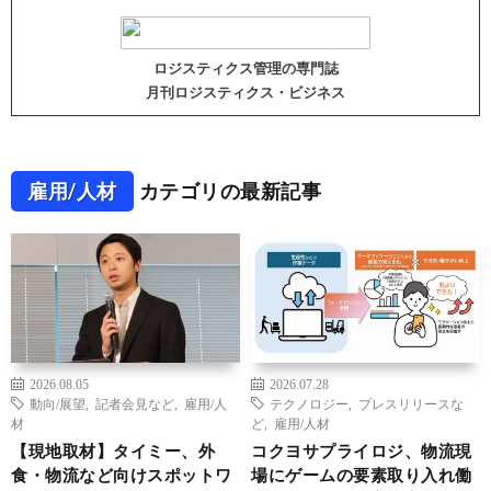
ロジスティクス管理の専門誌
月刊ロジスティクス・ビジネス
雇用/人材
カテゴリの最新記事
2026.08.05
2026.07.28
動向/展望
,
記者会見など
,
雇用/人
テクノロジー
,
プレスリリースな
材
ど
,
雇用/人材
【現地取材】タイミー、外
コクヨサプライロジ、物流現
食・物流など向けスポットワ
場にゲームの要素取り入れ働