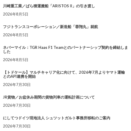
川崎重工業／ばら積運搬船「ARISTOS II」の引き渡し
2026年8月5日
フジトランスコーポレーション／新造船「蓉翔丸」就航
2026年8月5日
ネバーマイル：TGR Haas F1 Teamとのパートナーシップ契約を締結しま
した
2026年8月5日
【トドケール】マルチキャリア化に向けて、2026年7月よりヤマト運輸
とのAPI連携を開始
2026年7月30日
JR貨物／お盆休み期間の貨物列車の運転計画について
2026年7月30日
にしてつドイツ現地法人 シュツットガルト事務所移転のご案内
2026年7月30日