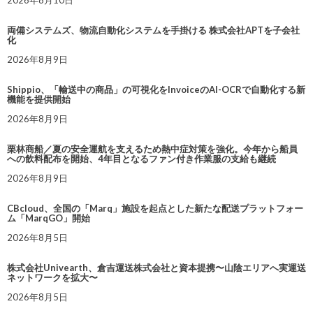
2026年8月10日
両備システムズ、物流自動化システムを手掛ける 株式会社APTを子会社
化
2026年8月9日
Shippio、「輸送中の商品」の可視化をInvoiceのAI-OCRで自動化する新
機能を提供開始
2026年8月9日
栗林商船／夏の安全運航を支えるため熱中症対策を強化。今年から船員
への飲料配布を開始、4年目となるファン付き作業服の支給も継続
2026年8月9日
CBcloud、全国の「Marq」施設を起点とした新たな配送プラットフォー
ム「MarqGO」開始
2026年8月5日
株式会社Univearth、倉吉運送株式会社と資本提携〜山陰エリアへ実運送
ネットワークを拡大〜
2026年8月5日