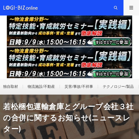
独自取材
物流施設/不動産
災害/事故/不祥事
テクノロジー/製品
若松梱包運輸倉庫とグループ会社３社
の合併に関するお知らせ(ニュースレ
ター)