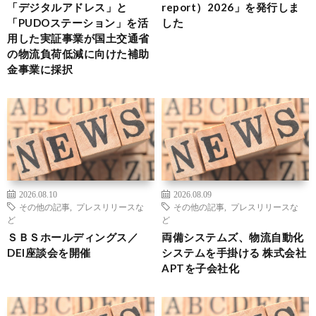
「デジタルアドレス」と
report）2026」を発行しま
「PUDOステーション」を活
した
用した実証事業が国土交通省
の物流負荷低減に向けた補助
金事業に採択
2026.08.10
2026.08.09
その他の記事
,
プレスリリースな
その他の記事
,
プレスリリースな
ど
ど
ＳＢＳホールディングス／
両備システムズ、物流自動化
DEI座談会を開催
システムを手掛ける 株式会社
APTを子会社化