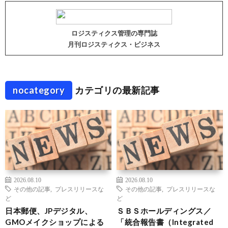
ロジスティクス管理の専門誌
月刊ロジスティクス・ビジネス
nocategory
カテゴリの最新記事
2026.08.10
2026.08.10
その他の記事
,
プレスリリースな
その他の記事
,
プレスリリースな
ど
ど
日本郵便、JPデジタル、
ＳＢＳホールディングス／
GMOメイクショップによる
「統合報告書（Integrated