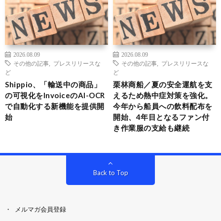
2026.08.09
2026.08.09
その他の記事
,
プレスリリースな
その他の記事
,
プレスリリースな
ど
ど
Shippio、「輸送中の商品」
栗林商船／夏の安全運航を支
の可視化をInvoiceのAI-OCR
えるため熱中症対策を強化。
で自動化する新機能を提供開
今年から船員への飲料配布を
始
開始、4年目となるファン付
き作業服の支給も継続
Back to Top
メルマガ会員登録