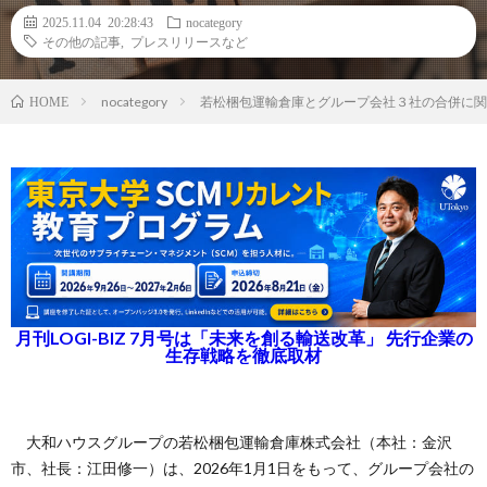
2025.11.04 20:28:43
nocategory
その他の記事
,
プレスリリースなど
nocategory
若松梱包運輸倉庫とグループ会社３社の合併に関
HOME
月刊LOGI-BIZ 7月号は「未来を創る輸送改革」 先行企業の
生存戦略を徹底取材
大和ハウスグループの若松梱包運輸倉庫株式会社（本社：金沢
市、社長：江田修一）は、2026年1月1日をもって、グループ会社の