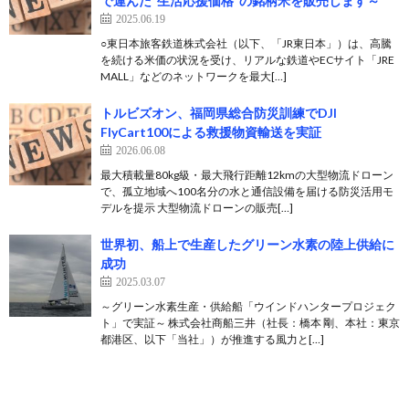
で運んだ“生活応援価格”の銘柄米を販売します～
2025.06.19
○東日本旅客鉄道株式会社（以下、「JR東日本」）は、高騰
を続ける米価の状況を受け、リアルな鉄道やECサイト「JRE
MALL」などのネットワークを最大[…]
トルビズオン、福岡県総合防災訓練でDJI
FlyCart100による救援物資輸送を実証
2026.06.08
最大積載量80kg級・最大飛行距離12kmの大型物流ドローン
で、孤立地域へ100名分の水と通信設備を届ける防災活用モ
デルを提示 大型物流ドローンの販売[…]
世界初、船上で生産したグリーン水素の陸上供給に
成功
2025.03.07
～グリーン水素生産・供給船「ウインドハンタープロジェク
ト」で実証～ 株式会社商船三井（社長：橋本 剛、本社：東京
都港区、以下「当社」）が推進する風力と[…]