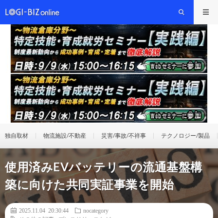
独自取材
物流施設/不動産
災害/事故/不祥事
テクノロジー/製品
使用済みEVバッテリーの流通基盤構
築に向けた共同実証事業を開始
2025.11.04 20:30:44
nocategory