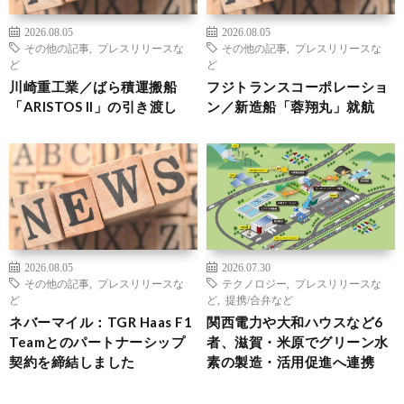
2026.08.05
2026.08.05
その他の記事
,
プレスリリースな
その他の記事
,
プレスリリースな
ど
ど
川崎重工業／ばら積運搬船
フジトランスコーポレーショ
「ARISTOS II」の引き渡し
ン／新造船「蓉翔丸」就航
2026.08.05
2026.07.30
その他の記事
,
プレスリリースな
テクノロジー
,
プレスリリースな
ど
ど
,
提携/合弁など
ネバーマイル：TGR Haas F1
関西電力や大和ハウスなど6
Teamとのパートナーシップ
者、滋賀・米原でグリーン水
契約を締結しました
素の製造・活用促進へ連携