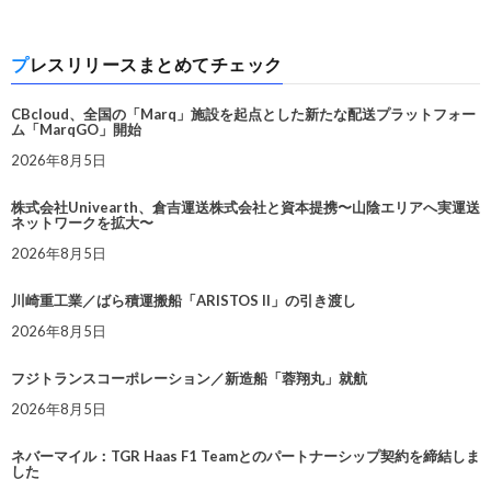
プレスリリースまとめてチェック
CBcloud、全国の「Marq」施設を起点とした新たな配送プラットフォー
ム「MarqGO」開始
2026年8月5日
株式会社Univearth、倉吉運送株式会社と資本提携〜山陰エリアへ実運送
ネットワークを拡大〜
2026年8月5日
川崎重工業／ばら積運搬船「ARISTOS II」の引き渡し
2026年8月5日
フジトランスコーポレーション／新造船「蓉翔丸」就航
2026年8月5日
ネバーマイル：TGR Haas F1 Teamとのパートナーシップ契約を締結しま
した