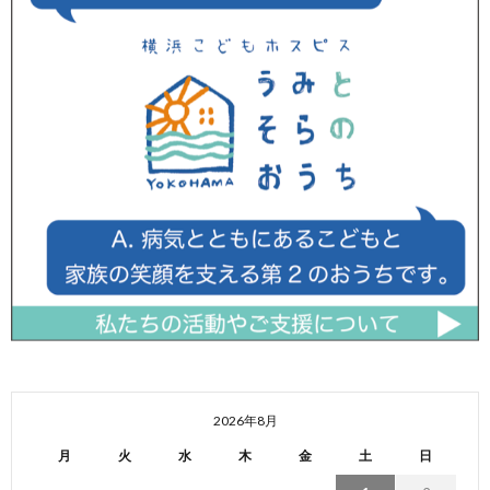
2026年8月
月
火
水
木
金
土
日