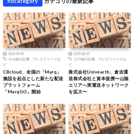
nocategory
カテゴリの最新記事
2026.08.05
2026.08.05
その他の記事
,
プレスリリースな
その他の記事
,
プレスリリースな
ど
ど
CBcloud、全国の「Marq」
株式会社Univearth、倉吉運
施設を起点とした新たな配送
送株式会社と資本提携〜山陰
プラットフォーム
エリアへ実運送ネットワーク
「MarqGO」開始
を拡大〜