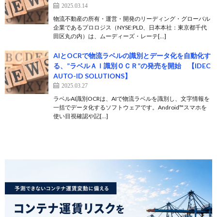
2025.03.14
物流不動産の所有・運営・開発のリーディング・グローバル
企業であるプロロジス（NYSE:PLD、日本本社：東京都千代
田区丸の内）は、ムーディーズ・レーテ[…]
AIとOCRで物流ラベルの識別とデータ化を自動化す
る、”ラベルＡＩ識別ＯＣＲ”の発売を開始 【IDEC
AUTO-ID SOLUTIONS】
2025.03.27
ラベルAI識別OCRは、AIで物流ラベルを識別し、文字情報を
一括でデータ化するソフトウェアです。Android™スマホを
使い目視確認や記[…]