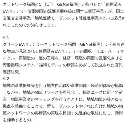
ネットワーク福岡※1（以下、GBNet福岡）が取り組む「使用済み
EVバッテリー資源循環の流通基盤構築に関する実証事業」が、国土
交通省公募事業「地域連携モーダルシフト等促進事業※2」に採択さ
れましたのでお知らせします。
※1
グリーンEVバッテリーネットワーク福岡（GBNet福岡）：今後急速
な増加が見込まれる使用済みEVバッテリーの回収・リユース・リサ
イクル・再製造の一連の工程を、経済・環境の両面で最適化させる
資源循環システム「福岡モデル」の構築をめざして設立された官民
連携組織。
※2
地域の産業振興等を担う地方自治体や産業団体・経済団体等が協働
しながら、地域の物流リソースを可視化し、輸送ニーズに応じて荷
主・物流事業者のマッチングを行うとともに、地域物流の核となる
拠点を整備することで、新モーダルシフトやそれに向けた地域の物
流ネットワークの再構築の実現を目指す先進的な取組に対し、費用
を補助するもの。