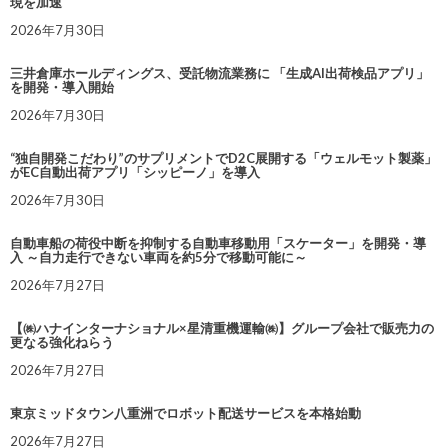
現を加速
2026年7月30日
三井倉庫ホールディングス、受託物流業務に 「生成AI出荷検品アプリ」
を開発・導入開始
2026年7月30日
“独自開発こだわり”のサプリメントでD2C展開する「ウェルモット製薬」
がEC自動出荷アプリ「シッピーノ」を導入
2026年7月30日
自動車船の荷役中断を抑制する自動車移動用「スケーター」を開発・導
入 ～自力走行できない車両を約5分で移動可能に～
2026年7月27日
【㈱ハナインターナショナル×星清重機運輸㈱】グループ会社で販売力の
更なる強化ねらう
2026年7月27日
東京ミッドタウン八重洲でロボット配送サービスを本格始動
2026年7月27日