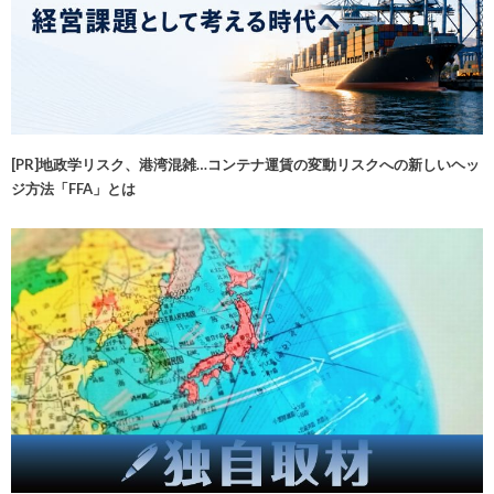
[PR]地政学リスク、港湾混雑…コンテナ運賃の変動リスクへの新しいヘッ
ジ方法「FFA」とは