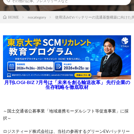
その他の記事
,
プレスリリースなど
nocategory
使用済みEVバッテリーの流通基盤構築に向けた
HOME
月刊LOGI-BIZ 7月号は「未来を創る輸送改革」 先行企業の
生存戦略を徹底取材
～国土交通省公募事業「地域連携モーダルシフト等促進事業」に採
択～
ロジスティード株式会社は、当社の参画するグリーンEVバッテリー