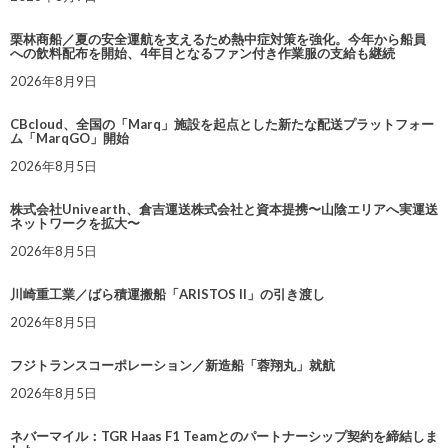
栗林商船／夏の安全運航を支えるため熱中症対策を強化。今年から船員
への飲料配布を開始、4年目となるファン付き作業服の支給も継続
2026年8月9日
CBcloud、全国の「Marq」施設を起点とした新たな配送プラットフォー
ム「MarqGO」開始
2026年8月5日
株式会社Univearth、倉吉運送株式会社と資本提携〜山陰エリアへ実運送
ネットワークを拡大〜
2026年8月5日
川崎重工業／ばら積運搬船「ARISTOS II」の引き渡し
2026年8月5日
フジトランスコーポレーション／新造船「蓉翔丸」就航
2026年8月5日
ネバーマイル：TGR Haas F1 Teamとのパートナーシップ契約を締結しま