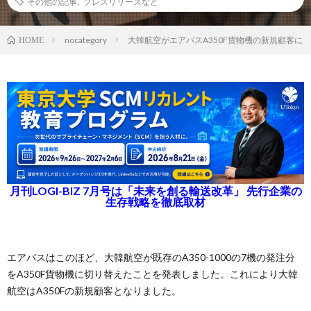
その他の記事
,
プレスリリースなど
nocategory
大韓航空がエアバスA350F貨物機の新規顧客に
HOME
月刊LOGI-BIZ 7月号は「未来を創る輸送改革」 先行企業の
生存戦略を徹底取材
エアバスはこのほど、大韓航空が既存のA350-1000の7機の発注分
をA350F貨物機に切り替えたことを発表しました。これにより大韓
航空はA350Fの新規顧客となりました。