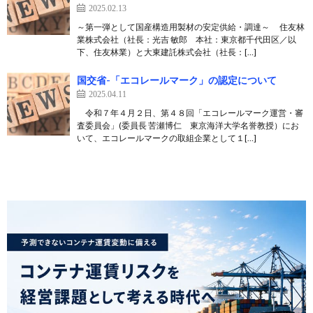
2025.02.13
～第一弾として国産構造用製材の安定供給・調達～ 住友林
業株式会社（社長：光吉 敏郎 本社：東京都千代田区／以
下、住友林業）と大東建託株式会社（社長：[…]
国交省-「エコレールマーク」の認定について
2025.04.11
令和７年４月２日、第４８回「エコレールマーク運営・審
査委員会」(委員長 苦瀬博仁 東京海洋大学名誉教授）にお
いて、エコレールマークの取組企業として１[…]