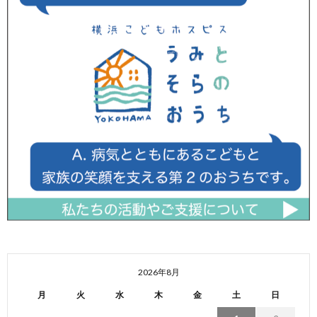
2026年8月
月
火
水
木
金
土
日