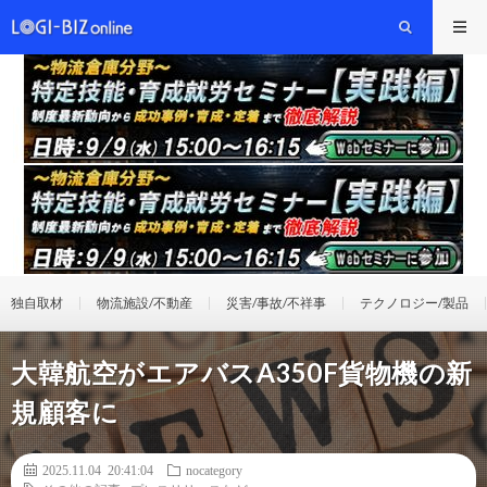
独自取材
物流施設/不動産
災害/事故/不祥事
テクノロジー/製品
大韓航空がエアバスA350F貨物機の新
規顧客に
2025.11.04 20:41:04
nocategory