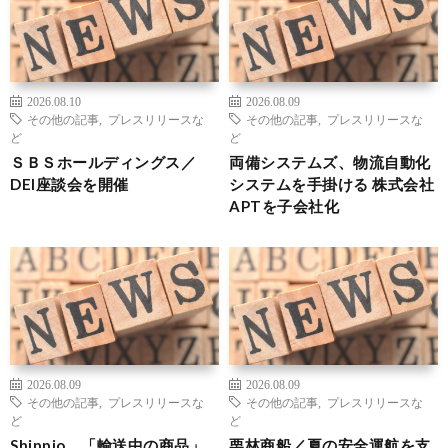
2026.08.10
2026.08.09
その他の記事
,
プレスリリースな
その他の記事
,
プレスリリースな
ど
ど
ＳＢＳホールディングス／
両備システムズ、物流自動化
DEI座談会を開催
システムを手掛ける 株式会社
APTを子会社化
2026.08.09
2026.08.09
その他の記事
,
プレスリリースな
その他の記事
,
プレスリリースな
ど
ど
Shippio、「輸送中の商品」
栗林商船／夏の安全運航を支