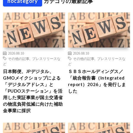
nocategory
カテゴリの最新記事
2026.08.10
2026.08.10
その他の記事
,
プレスリリースな
その他の記事
,
プレスリリースな
ど
ど
日本郵便、JPデジタル、
ＳＢＳホールディングス／
GMOメイクショップによる
「統合報告書（Integrated
「デジタルアドレス」と
report）2026」を発行しま
「PUDOステーション」を活
した
用した実証事業が国土交通省
の物流負荷低減に向けた補助
金事業に採択