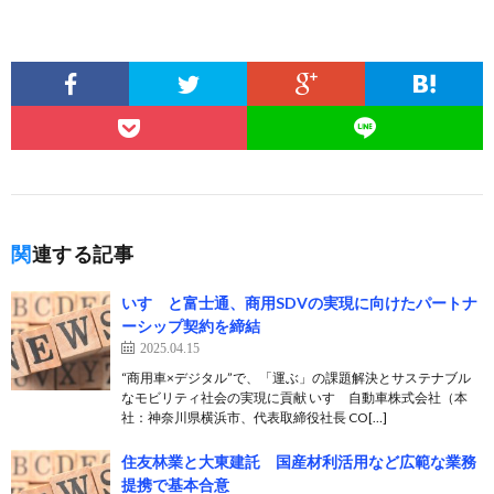
関連する記事
いすゞと富士通、商用SDVの実現に向けたパートナ
ーシップ契約を締結
2025.04.15
“商用車×デジタル”で、「運ぶ」の課題解決とサステナブル
なモビリティ社会の実現に貢献 いすゞ自動車株式会社（本
社：神奈川県横浜市、代表取締役社長 CO[…]
住友林業と大東建託 国産材利活用など広範な業務
提携で基本合意