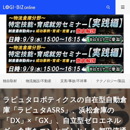
独自取材
物流施設/不動産
災害/事故/不祥事
テクノロジー/製品
ラピュタロボティクスの自在型自動倉
庫「ラピュタASRS」、浜松倉庫の
「DX」×「GX」、自立型ゼロエネル