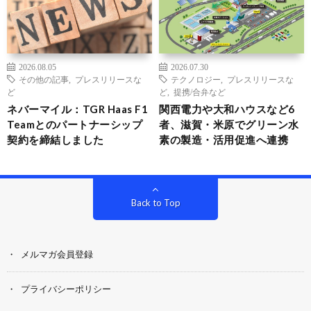
2026.08.05
2026.07.30
その他の記事
,
プレスリリースな
テクノロジー
,
プレスリリースな
ど
ど
,
提携/合弁など
ネバーマイル：TGR Haas F1
関西電力や大和ハウスなど6
Teamとのパートナーシップ
者、滋賀・米原でグリーン水
契約を締結しました
素の製造・活用促進へ連携
Back to Top
メルマガ会員登録
プライバシーポリシー