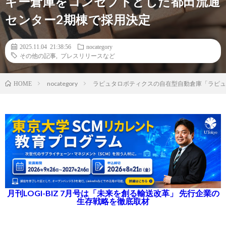
ギー倉庫をコンセプトとした都田流通
センター2期棟で採用決定
2025.11.04 21:38:56
nocategory
その他の記事
,
プレスリリースなど
nocategory
ラピュタロボティクスの自在型自動倉庫「ラピュタ
HOME
月刊LOGI-BIZ 7月号は「未来を創る輸送改革」 先行企業の
生存戦略を徹底取材