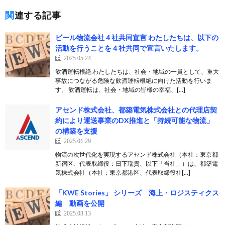
関連する記事
ビール物流会社４社共同宣言 わたしたちは、以下の
活動を行うことを４社共同で宣言いたします。
2025.05.24
飲酒運転根絶 わたしたちは、社会・地域の一員として、重大
事故につながる危険な飲酒運転根絶に向けた活動を行いま
す。 飲酒運転は、社会・地域の皆様の幸福、[…]
アセンド株式会社、都築電気株式会社との代理店契
約により運送事業のDX推進と「持続可能な物流」
の構築を支援
2025.01.29
物流の次世代化を実現するアセンド株式会社（本社：東京都
新宿区、代表取締役：日下瑞貴、以下「当社」）は、都築電
気株式会社（本社：東京都港区、代表取締役社[…]
「KWE Stories」 シリーズ 海上・ロジスティクス
編 動画を公開
2025.03.13