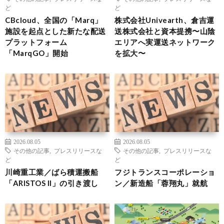
ど
ど
CBcloud、全国の「Marq」
株式会社Univearth、倉吉運
施設を起点とした新たな配送
送株式会社と資本提携〜山陰
プラットフォーム
エリアへ実運送ネットワーク
「MarqGO」開始
を拡大〜
2026.08.05
2026.08.05
その他の記事
,
プレスリリースな
その他の記事
,
プレスリリースな
ど
ど
川崎重工業／ばら積運搬船
フジトランスコーポレーショ
「ARISTOS II」の引き渡し
ン／新造船「蓉翔丸」就航