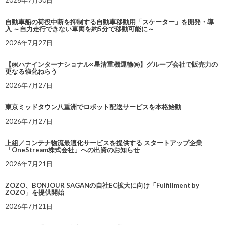
2026年7月30日
自動車船の荷役中断を抑制する自動車移動用「スケーター」を開発・導
入 ～自力走行できない車両を約5分で移動可能に～
2026年7月27日
【㈱ハナインターナショナル×星清重機運輸㈱】グループ会社で販売力の
更なる強化ねらう
2026年7月27日
東京ミッドタウン八重洲でロボット配送サービスを本格始動
2026年7月27日
上組／コンテナ物流最適化サービスを提供する スタートアップ企業
「OneStream株式会社」への出資のお知らせ
2026年7月21日
ZOZO、BONJOUR SAGANの自社EC拡大に向け「Fulfillment by
ZOZO」を提供開始
2026年7月21日