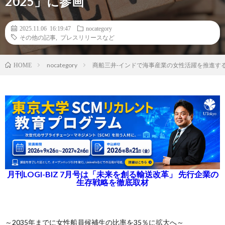
2025」に参画
2025.11.06 16:19:47
nocategory
その他の記事
,
プレスリリースなど
nocategory
商船三井-インドで海事産業の女性活躍を推進する国際イベン
HOME
月刊LOGI-BIZ 7月号は「未来を創る輸送改革」 先行企業の
生存戦略を徹底取材
～2035年までに女性船員候補生の比率を35％に拡大へ～