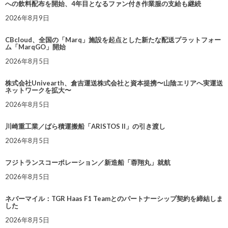
への飲料配布を開始、4年目となるファン付き作業服の支給も継続
2026年8月9日
CBcloud、全国の「Marq」施設を起点とした新たな配送プラットフォー
ム「MarqGO」開始
2026年8月5日
株式会社Univearth、倉吉運送株式会社と資本提携〜山陰エリアへ実運送
ネットワークを拡大〜
2026年8月5日
川崎重工業／ばら積運搬船「ARISTOS II」の引き渡し
2026年8月5日
フジトランスコーポレーション／新造船「蓉翔丸」就航
2026年8月5日
ネバーマイル：TGR Haas F1 Teamとのパートナーシップ契約を締結しま
した
2026年8月5日