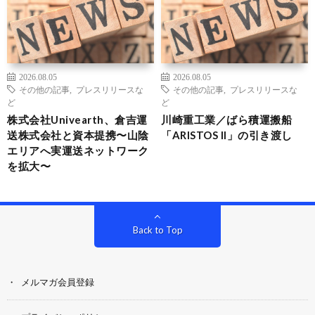
2026.08.05
2026.08.05
その他の記事
,
プレスリリースな
その他の記事
,
プレスリリースな
ど
ど
株式会社Univearth、倉吉運
川崎重工業／ばら積運搬船
送株式会社と資本提携〜山陰
「ARISTOS II」の引き渡し
エリアへ実運送ネットワーク
を拡大〜
Back to Top
メルマガ会員登録