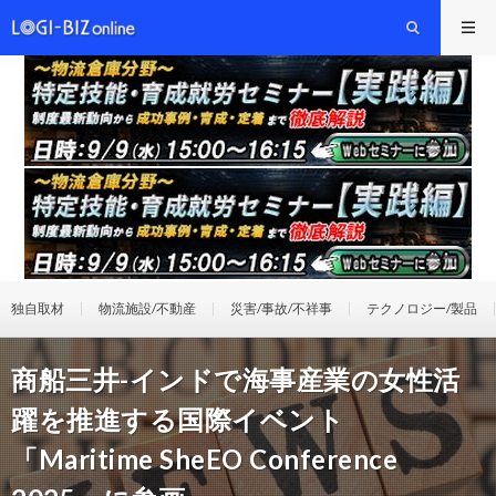
独自取材
物流施設/不動産
災害/事故/不祥事
テクノロジー/製品
商船三井-インドで海事産業の女性活
躍を推進する国際イベント
「Maritime SheEO Conference