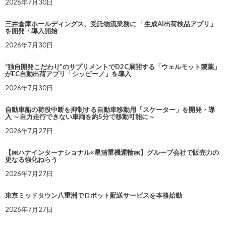
2026年7月30日
三井倉庫ホールディングス、受託物流業務に 「生成AI出荷検品アプリ」
を開発・導入開始
2026年7月30日
“独自開発こだわり”のサプリメントでD2C展開する「ウェルモット製薬」
がEC自動出荷アプリ「シッピーノ」を導入
2026年7月30日
自動車船の荷役中断を抑制する自動車移動用「スケーター」を開発・導
入 ～自力走行できない車両を約5分で移動可能に～
2026年7月27日
【㈱ハナインターナショナル×星清重機運輸㈱】グループ会社で販売力の
更なる強化ねらう
2026年7月27日
東京ミッドタウン八重洲でロボット配送サービスを本格始動
2026年7月27日