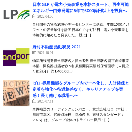
日本 GLP が電力小売事業を本格スタート、再生可能
エネルギー由来発電に5年で5000億円以上を投資へ
2022.04.05
自社開発の物流施設やデータセンターに供給、年間1500メガ
ワットの容量確保を計画 日本GLPは4月5日、電力小売事業を
本格的に始めたと発表した。 既に[…]
野村不動産 活動状況 2021
2021.10.01
物流施設開発担当部署名／担当者数 担当部署名 都市創造事業
本部 開発部 担当者数 9名 累積開発実績 総保管面積（＝賃貸
可能部分） 約1,400,00[…]
ゼロ-採用機能をグループ内で一本化し、人財確保と
定着を強化〜待遇格差なく、キャリアアップを実
感！長く働ける職場へ〜
2025.07.11
車両輸送のリーディングカンパニー、株式会社ゼロ（本社：
川崎市幸区、代表取締役：髙橋俊博、東証スタンダード：
9028）は、グループ全体のドライバー採用・[…]