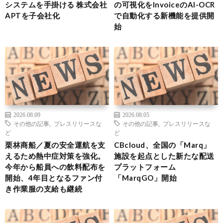
システムを手掛ける 株式会社
の可視化をInvoiceのAI-OCR
APTを子会社化
で自動化する新機能を提供開
始
2026.08.09
2026.08.05
その他の記事
,
プレスリリースな
その他の記事
,
プレスリリースな
ど
ど
栗林商船／夏の安全運航を支
CBcloud、全国の「Marq」
えるため熱中症対策を強化。
施設を起点とした新たな配送
今年から船員への飲料配布を
プラットフォーム
開始、4年目となるファン付
「MarqGO」開始
き作業服の支給も継続