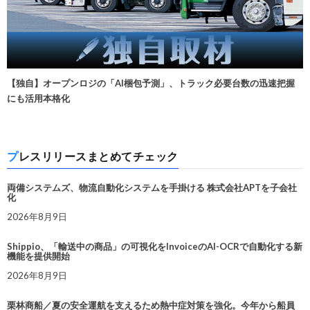
【独自】オープンロジの「AI梱包予測」、トラック必要台数の迅速把握
にも活用本格化
プレスリリースまとめてチェック
両備システムズ、物流自動化システムを手掛ける 株式会社APTを子会社
化
2026年8月9日
Shippio、「輸送中の商品」の可視化をInvoiceのAI-OCRで自動化する新
機能を提供開始
2026年8月9日
栗林商船／夏の安全運航を支えるため熱中症対策を強化。今年から船員