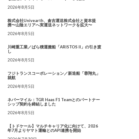
2026年8月5日
株式会社Univearth、倉吉運送株式会社と資本提
携〜山陰エリアへ実運送ネットワークを拡大〜
2026年8月5日
川崎重工業／ばら積運搬船「ARISTOS II」の引き渡
し
2026年8月5日
フジトランスコーポレーション／新造船「蓉翔丸」
就航
2026年8月5日
ネバーマイル：TGR Haas F1 Teamとのパートナー
シップ契約を締結しました
2026年8月5日
【トドケール】マルチキャリア化に向けて、2026
年7月よりヤマト運輸とのAPI連携を開始
2026年7月30日