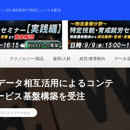
ーン,3PL,独自取材で物流ニュースを配信
事
テクノロジー/製品
雇用/人材
経営/業界動向
データ/
のデータ相互活用によるコンテ
ービス基盤構築を受注
プレスリリースなど