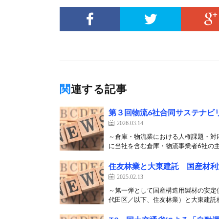
関連する記事
第３回物流6社合同サステナビ
2026.03.14
～倉庫・物流業における人権課題・対応
に当社を含む倉庫・物流事業者6社の主
住友林業と大東建託 国産材利
2025.02.13
～第一弾として国産構造用製材の安定
代田区／以下、住友林業）と大東建託株