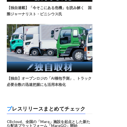
【独自連載】「今そこにある危機」を読み解く 国
際ジャーナリスト・ビニシウス氏
【独自】オープンロジの「AI梱包予測」、トラック
必要台数の迅速把握にも活用本格化
プレスリリースまとめてチェック
CBcloud、全国の「Marq」施設を起点とした新た
な配送プラットフォーム「MarqGO」開始