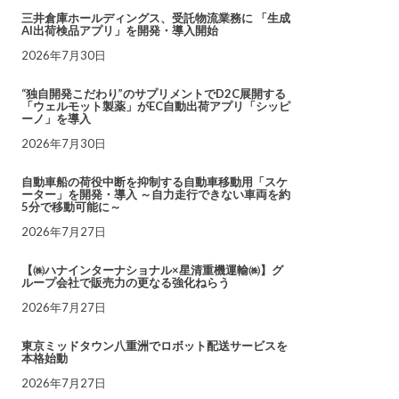
三井倉庫ホールディングス、受託物流業務に 「生成
AI出荷検品アプリ」を開発・導入開始
2026年7月30日
“独自開発こだわり”のサプリメントでD2C展開する
「ウェルモット製薬」がEC自動出荷アプリ「シッピ
ーノ」を導入
2026年7月30日
自動車船の荷役中断を抑制する自動車移動用「スケ
ーター」を開発・導入 ～自力走行できない車両を約
5分で移動可能に～
2026年7月27日
【㈱ハナインターナショナル×星清重機運輸㈱】グ
ループ会社で販売力の更なる強化ねらう
2026年7月27日
東京ミッドタウン八重洲でロボット配送サービスを
本格始動
2026年7月27日