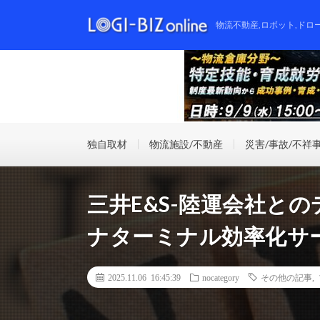
物流不動産,ロボット,ドロ
独自取材
物流施設/不動産
災害/事故/不祥
三井E&S-陸運会社と
ナターミナル効率化サ
2025.11.06 16:45:39
nocategory
その他の記事
,