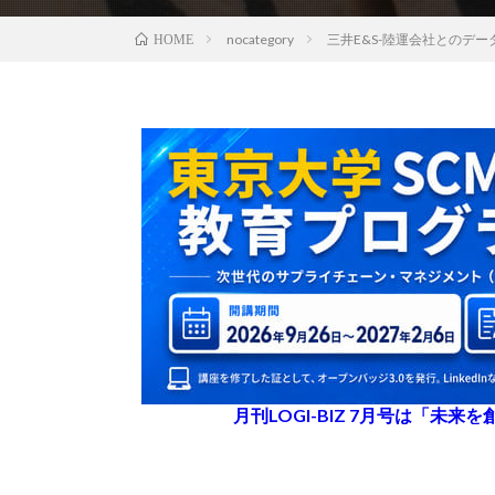
nocategory
三井E&S-陸運会社とのデ
HOME
月刊LOGI-BIZ 7月号は「未