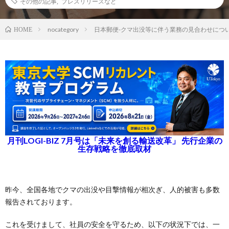
その他の記事
,
プレスリリースなど
nocategory
日本郵便-クマ出没等に伴う業務の見合わせにつ
HOME
月刊LOGI-BIZ 7月号は「未来を創る輸送改革」 先行企業の
生存戦略を徹底取材
昨今、全国各地でクマの出没や目撃情報が相次ぎ、人的被害も多数
報告されております。
これを受けまして、社員の安全を守るため、以下の状況下では、一