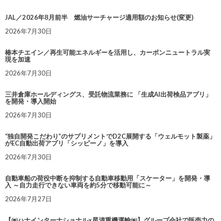
JAL／2026年8月前半 燃油サーチャージ適用額のお知らせ(変更)
2026年7月30日
椿本チエイン／再生可能エネルギーを活用し、カーボンニュートラル実
現を加速
2026年7月30日
三井倉庫ホールディングス、受託物流業務に 「生成AI出荷検品アプリ」
を開発・導入開始
2026年7月30日
“独自開発こだわり”のサプリメントでD2C展開する「ウェルモット製薬」
がEC自動出荷アプリ「シッピーノ」を導入
2026年7月30日
自動車船の荷役中断を抑制する自動車移動用「スケーター」を開発・導
入 ～自力走行できない車両を約5分で移動可能に～
2026年7月27日
【㈱ハナインターナショナル×星清重機運輸㈱】グループ会社で販売力の