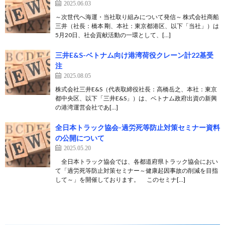
2025.06.03
～次世代へ海運・当社取り組みについて発信～ 株式会社商船
三井（社長：橋本 剛、本社：東京都港区、以下「当社」）は
5月20日、社会貢献活動の一環として、[…]
三井E&S-ベトナム向け港湾荷役クレーン計22基受
注
2025.08.05
株式会社三井E&S（代表取締役社長：高橋岳之、本社：東京
都中央区、以下「三井E&S」）は、ベトナム政府出資の新興
の港湾運営会社であ[…]
全日本トラック協会-過労死等防止対策セミナー資料
の公開について
2025.05.20
全日本トラック協会では、各都道府県トラック協会におい
て「過労死等防止対策セミナー～健康起因事故の削減を目指
して～」を開催しております。 このセミナ[…]