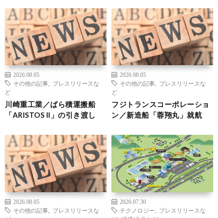
2026.08.05
2026.08.05
その他の記事
,
プレスリリースな
その他の記事
,
プレスリリースな
ど
ど
川崎重工業／ばら積運搬船
フジトランスコーポレーショ
「ARISTOS II」の引き渡し
ン／新造船「蓉翔丸」就航
2026.08.05
2026.07.30
その他の記事
,
プレスリリースな
テクノロジー
,
プレスリリースな