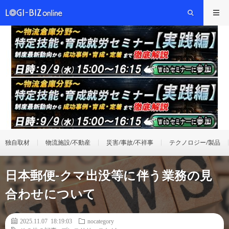
独自取材
物流施設/不動産
災害/事故/不祥事
テクノロジー/製品
日本郵便-クマ出没等に伴う業務の見
合わせについて
2025.11.07 18:19:03
nocategory