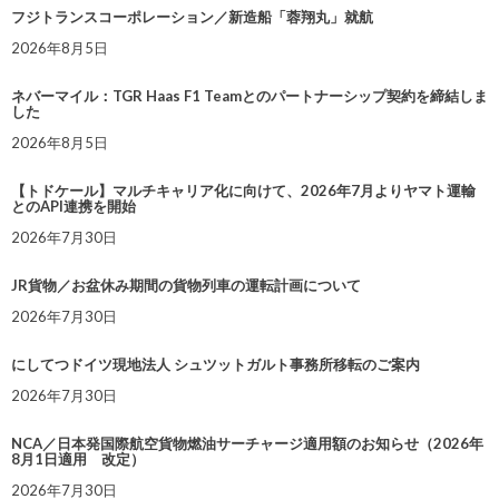
フジトランスコーポレーション／新造船「蓉翔丸」就航
2026年8月5日
ネバーマイル：TGR Haas F1 Teamとのパートナーシップ契約を締結しま
した
2026年8月5日
【トドケール】マルチキャリア化に向けて、2026年7月よりヤマト運輸
とのAPI連携を開始
2026年7月30日
JR貨物／お盆休み期間の貨物列車の運転計画について
2026年7月30日
にしてつドイツ現地法人 シュツットガルト事務所移転のご案内
2026年7月30日
NCA／日本発国際航空貨物燃油サーチャージ適用額のお知らせ（2026年
8月1日適用 改定）
2026年7月30日