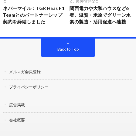
ど
ど
,
提携/合弁など
ネバーマイル：TGR Haas F1
関西電力や大和ハウスなど6
Teamとのパートナーシップ
者、滋賀・米原でグリーン水
契約を締結しました
素の製造・活用促進へ連携
Back to Top
メルマガ会員登録
プライバシーポリシー
広告掲載
会社概要