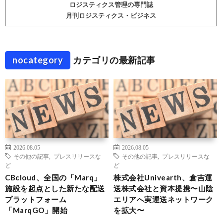
ロジスティクス管理の専門誌
月刊ロジスティクス・ビジネス
nocategory
カテゴリの最新記事
2026.08.05
2026.08.05
その他の記事
,
プレスリリースな
その他の記事
,
プレスリリースな
ど
ど
CBcloud、全国の「Marq」
株式会社Univearth、倉吉運
施設を起点とした新たな配送
送株式会社と資本提携〜山陰
プラットフォーム
エリアへ実運送ネットワーク
「MarqGO」開始
を拡大〜