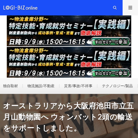
独自取材
物流施設/不動産
災害/事故/不祥事
テクノロジー/製品
オーストラリアから大阪府池田市立五
月山動物園へ ウォンバット2頭の輸送
をサポートしました。