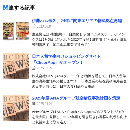
関連する記事
伊藤ハム米久、24年に関東エリアの物流拠点再編
2023.08.04
生産拠点は7割集約へ、自動化も 伊藤ハム米久ホールディン
グスは8月3日に開示した2023年度第1四半期（4～6月）決算
説明資料で、加工食品事業で進めて[…]
日本人留学生向けショッピングサイト
「CheerApp」がオープン！
2025.03.21
株式会社OCS（ANAグループ）が物流を通して、日本人留学
生の海外生活を応援します！ 日本企業の駐在員や海外在住
の日本人向けに、日本の食料品や日用品[…]
2025年度 ANAグループ航空輸送事業計画を策定
2025.01.21
ANAグループはANA・Peach・AirJapan の3ブランドの強み
を最大限に発揮し、2025年度も引き続きお客様の利便性向上
と収益向上に取り込ん[…]