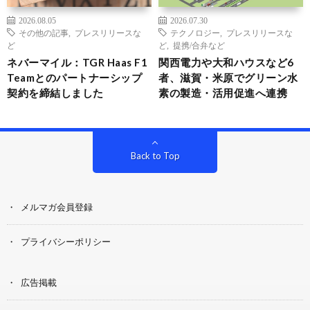
2026.08.05
2026.07.30
その他の記事
,
プレスリリースな
テクノロジー
,
プレスリリースな
ど
ど
,
提携/合弁など
ネバーマイル：TGR Haas F1
関西電力や大和ハウスなど6
Teamとのパートナーシップ
者、滋賀・米原でグリーン水
契約を締結しました
素の製造・活用促進へ連携
Back to Top
メルマガ会員登録
プライバシーポリシー
広告掲載