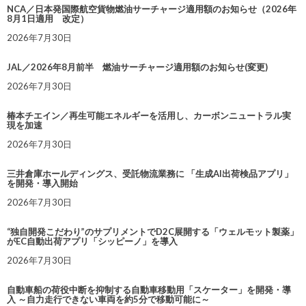
NCA／日本発国際航空貨物燃油サーチャージ適用額のお知らせ（2026年
8月1日適用 改定）
2026年7月30日
JAL／2026年8月前半 燃油サーチャージ適用額のお知らせ(変更)
2026年7月30日
椿本チエイン／再生可能エネルギーを活用し、カーボンニュートラル実
現を加速
2026年7月30日
三井倉庫ホールディングス、受託物流業務に 「生成AI出荷検品アプリ」
を開発・導入開始
2026年7月30日
“独自開発こだわり”のサプリメントでD2C展開する「ウェルモット製薬」
がEC自動出荷アプリ「シッピーノ」を導入
2026年7月30日
自動車船の荷役中断を抑制する自動車移動用「スケーター」を開発・導
入 ～自力走行できない車両を約5分で移動可能に～