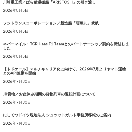
川崎重工業／ばら積運搬船「ARISTOS II」の引き渡し
2026年8月5日
フジトランスコーポレーション／新造船「蓉翔丸」就航
2026年8月5日
ネバーマイル：TGR Haas F1 Teamとのパートナーシップ契約を締結しま
した
2026年8月5日
【トドケール】マルチキャリア化に向けて、2026年7月よりヤマト運輸
とのAPI連携を開始
2026年7月30日
JR貨物／お盆休み期間の貨物列車の運転計画について
2026年7月30日
にしてつドイツ現地法人 シュツットガルト事務所移転のご案内
2026年7月30日