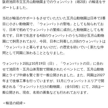
阪府池田市立五月山動物園までのウォンバット（雄2頭）の輸送をサ
ポートしました。
当社が輸送のサポートをさせていただいた五月山動物園は日本で2番
目に小さい動物園で、「ウォンバットの聖地」としても知られてお
り、日本で初めてウォンバットの繁殖に成功した動物園としても有
名です。日本で生息する4頭のウォンバットのうち3頭が五月山動物
園にて飼育されており、今回、日本に到着した2頭のウォンバットは
「ウォンバットと暮らすまちいけだ」の歴史を紡いでいく新たな仲
間として同園に加わることとなりました。
ウォンバット2頭は10月19日（日）、「ウォンバットの日」に合わ
せて池田市・五月山体育館で開催されたイベントにて、五月山動物
園とライブ中継を繋ぐ形で一般公開されました。また、同園は2027
年まで改修工事を行っていますが、11月にウォンバットエリアで開
催される「ウォンバットだけの動物園」（全5日程）にて、2頭は一
般公開され、現在、名前の募集なども行われております。
＜輸送の経緯＞