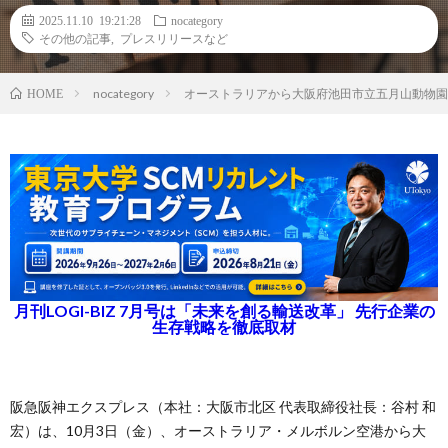
2025.11.10 19:21:28
nocategory
その他の記事
,
プレスリリースなど
nocategory
オーストラリアから大阪府池田市立五月山動物園
HOME
月刊LOGI-BIZ 7月号は「未来を創る輸送改革」 先行企業の
生存戦略を徹底取材
阪急阪神エクスプレス（本社：大阪市北区 代表取締役社長：谷村 和
宏）は、10月3日（金）、オーストラリア・メルボルン空港から大