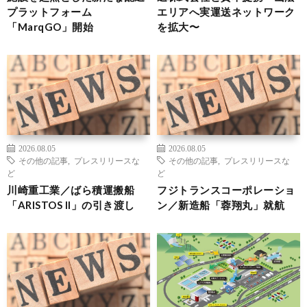
プラットフォーム
エリアへ実運送ネットワーク
「MarqGO」開始
を拡大〜
2026.08.05
2026.08.05
その他の記事
,
プレスリリースな
その他の記事
,
プレスリリースな
ど
ど
川崎重工業／ばら積運搬船
フジトランスコーポレーショ
「ARISTOS II」の引き渡し
ン／新造船「蓉翔丸」就航