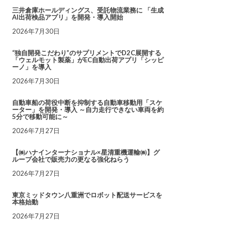
三井倉庫ホールディングス、受託物流業務に 「生成
AI出荷検品アプリ」を開発・導入開始
2026年7月30日
“独自開発こだわり”のサプリメントでD2C展開する
「ウェルモット製薬」がEC自動出荷アプリ「シッピ
ーノ」を導入
2026年7月30日
自動車船の荷役中断を抑制する自動車移動用「スケ
ーター」を開発・導入 ～自力走行できない車両を約
5分で移動可能に～
2026年7月27日
【㈱ハナインターナショナル×星清重機運輸㈱】グ
ループ会社で販売力の更なる強化ねらう
2026年7月27日
東京ミッドタウン八重洲でロボット配送サービスを
本格始動
2026年7月27日