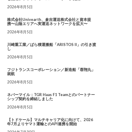
2026年8月5日
株式会社Univearth、倉吉運送株式会社と資本提
携〜山陰エリアへ実運送ネットワークを拡大〜
2026年8月5日
川崎重工業／ばら積運搬船「ARISTOS II」の引き渡
し
2026年8月5日
フジトランスコーポレーション／新造船「蓉翔丸」
就航
2026年8月5日
ネバーマイル：TGR Haas F1 Teamとのパートナー
シップ契約を締結しました
2026年8月5日
【トドケール】マルチキャリア化に向けて、2026
年7月よりヤマト運輸とのAPI連携を開始
2026年7月30日