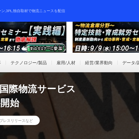
ーン,3PL,独自取材で物流ニュースを配信
事
テクノロジー/製品
雇用/人材
経営/業界動向
データ/
新たに国際物流サービス
供開始
プレスリリースなど