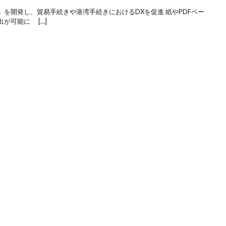
を開発し、貿易手続きや港湾手続きにおけるDXを促進 紙やPDFベー
が可能に […]