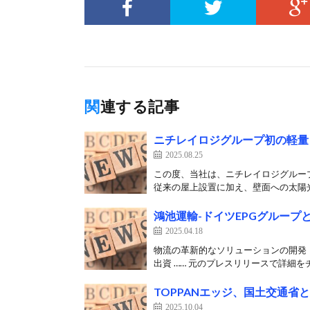
関連する記事
ニチレイロジグループ初の軽量
2025.08.25
この度、当社は、ニチレイロジグルー
従来の屋上設置に加え、壁面への太陽光
鴻池運輸-ドイツEPGグループ
2025.04.18
物流の革新的なソリューションの開発
出資 …… 元のプレスリリースで詳細をチ
TOPPANエッジ、国土交通省
2025.10.04