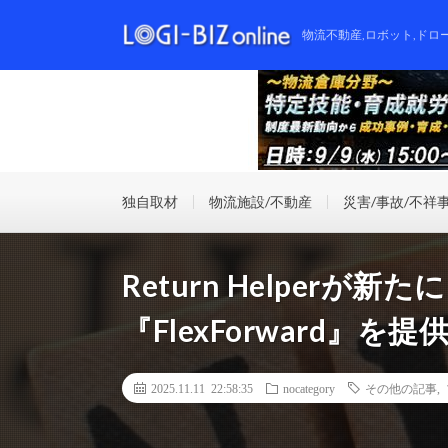
物流不動産,ロボット,ドロ
独自取材
物流施設/不動産
災害/事故/不祥
Return Helperが
『FlexForward』を提
2025.11.11 22:58:35
nocategory
その他の記事
,