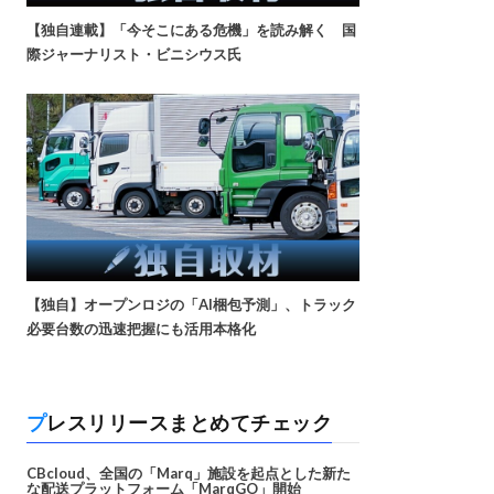
【独自連載】「今そこにある危機」を読み解く 国
際ジャーナリスト・ビニシウス氏
【独自】オープンロジの「AI梱包予測」、トラック
必要台数の迅速把握にも活用本格化
プレスリリースまとめてチェック
CBcloud、全国の「Marq」施設を起点とした新た
な配送プラットフォーム「MarqGO」開始