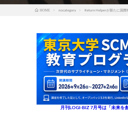
nocategory
Return Helperが新たに
HOME
月刊LOGI-BIZ 7月号は「未