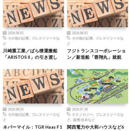
2026.08.05
2026.08.05
その他の記事
,
プレスリリースな
その他の記事
,
プレスリリースな
ど
ど
川崎重工業／ばら積運搬船
フジトランスコーポレーショ
「ARISTOS II」の引き渡し
ン／新造船「蓉翔丸」就航
2026.08.05
2026.07.30
その他の記事
,
プレスリリースな
テクノロジー
,
プレスリリースな
ど
ど
,
提携/合弁など
ネバーマイル：TGR Haas F1
関西電力や大和ハウスなど6