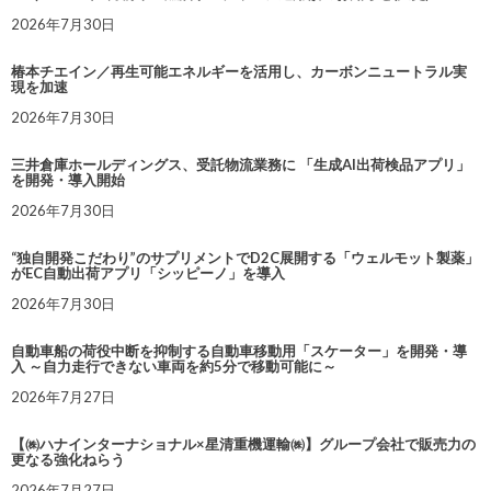
2026年7月30日
椿本チエイン／再生可能エネルギーを活用し、カーボンニュートラル実
現を加速
2026年7月30日
三井倉庫ホールディングス、受託物流業務に 「生成AI出荷検品アプリ」
を開発・導入開始
2026年7月30日
“独自開発こだわり”のサプリメントでD2C展開する「ウェルモット製薬」
がEC自動出荷アプリ「シッピーノ」を導入
2026年7月30日
自動車船の荷役中断を抑制する自動車移動用「スケーター」を開発・導
入 ～自力走行できない車両を約5分で移動可能に～
2026年7月27日
【㈱ハナインターナショナル×星清重機運輸㈱】グループ会社で販売力の
更なる強化ねらう
2026年7月27日