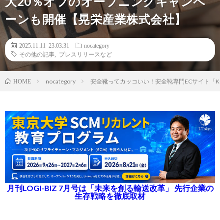
大20％オフのオープニングキャンペ
ーンも開催【晃栄産業株式会社】
2025.11.11 23:03:31
nocategory
その他の記事
,
プレスリリースなど
nocategory
安全靴ってカッコいい！安全靴専門ECサイト「KO
HOME
月刊LOGI-BIZ 7月号は「未来を創る輸送改革」 先行企業の
生存戦略を徹底取材