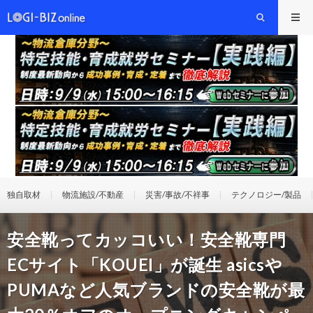
独自取材
物流施設/不動産
災害/事故/不祥事
テクノロジー/製品
安全靴ってカッコいい！安全靴専門
ECサイト「KOUEI」が誕生 asicsや
PUMAなど人気ブランドの安全靴が最