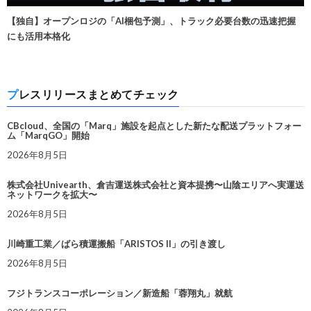
【独自】オープンロジの「AI梱包予測」、トラック必要台数の迅速把握
にも活用本格化
プレスリリースまとめてチェック
CBcloud、全国の「Marq」施設を起点とした新たな配送プラットフォー
ム「MarqGO」開始
2026年8月5日
株式会社Univearth、倉吉運送株式会社と資本提携〜山陰エリアへ実運送
ネットワークを拡大〜
2026年8月5日
川崎重工業／ばら積運搬船「ARISTOS II」の引き渡し
2026年8月5日
フジトランスコーポレーション／新造船「蓉翔丸」就航