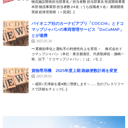
物流施設開発担当部署名／担当者数 担当部署名 投資開発事業
本部 物流事業部 担当者数 24 名（うち役職者 5 名） 累積開発
実績 総保管面積（＝賃貸[…]
パイオニア社のカーナビアプリ「COCCHi」とドコ
マップジャパンの車両管理サービス「DoCoMAP」
とが連携
2025.05.20
〜 業務効率化と運転手の利便性向上を実現 ～ 株式会社ド
コマップジャパン（本社：東京都港区、代表取締役：浦嶋一
裕、以下「ドコマップジャパン」）は、パ[…]
貨物専用機 2025年度上期 路線便数計画を変更
2025.09.03
～成田=天津線を週4便に増便します～ …… 元のプレスリリー
スで詳細をチェック[…]