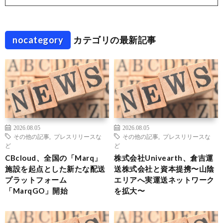
nocategory
カテゴリの最新記事
2026.08.05
2026.08.05
その他の記事
,
プレスリリースな
その他の記事
,
プレスリリースな
ど
ど
CBcloud、全国の「Marq」
株式会社Univearth、倉吉運
施設を起点とした新たな配送
送株式会社と資本提携〜山陰
プラットフォーム
エリアへ実運送ネットワーク
「MarqGO」開始
を拡大〜