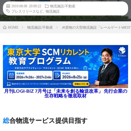
2019.08.08 20:09:22
物流施設/不動産
プレスリリースなど
,
物流施設
物流施設/不動産
JR貨物の大型物流施設「レールゲートWES
HOME
月刊LOGI-BIZ 7月号は「未来を創る輸送改革」 先行企業の
生存戦略を徹底取材
総合物流サービス提供目指す