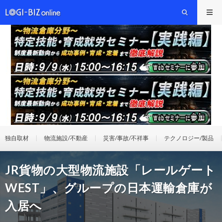
独自取材
物流施設/不動産
災害/事故/不祥事
テクノロジー/製品
JR貨物の大型物流施設「レールゲート
WEST」、グループの日本運輸倉庫が
入居へ