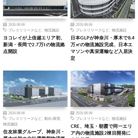
2026.08.06
2026.08.06
プレスリリースなど
,
物流施設
プレスリリースなど
,
物流施設
ヨコレイが上信越エリア初、
日本GLPが神奈川・厚木で8.4
新潟・長岡で2.7万tの物流拠
万㎡の物流施設完成、日本エ
点開設
マソンや真栄運輸など入居決
定
2026.08.06
2026.08.06
プレスリリースなど
,
動向/展望
,
プレスリリースなど
,
物流施設
物流施設
CRE、埼玉・朝霞で同一エリ
住友林業グループ、神奈川・
ア内の物流施設2棟目開発に