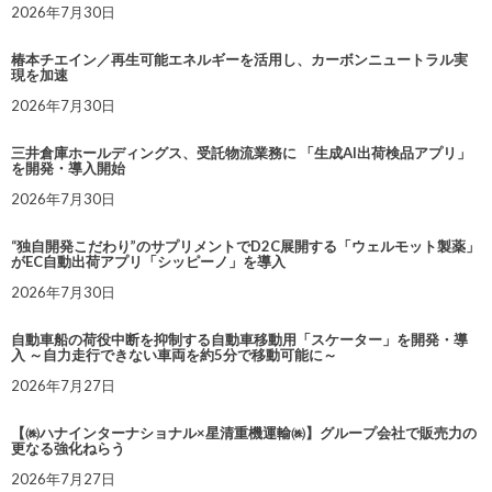
2026年7月30日
椿本チエイン／再生可能エネルギーを活用し、カーボンニュートラル実
現を加速
2026年7月30日
三井倉庫ホールディングス、受託物流業務に 「生成AI出荷検品アプリ」
を開発・導入開始
2026年7月30日
“独自開発こだわり”のサプリメントでD2C展開する「ウェルモット製薬」
がEC自動出荷アプリ「シッピーノ」を導入
2026年7月30日
自動車船の荷役中断を抑制する自動車移動用「スケーター」を開発・導
入 ～自力走行できない車両を約5分で移動可能に～
2026年7月27日
【㈱ハナインターナショナル×星清重機運輸㈱】グループ会社で販売力の
更なる強化ねらう
2026年7月27日