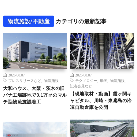
物流施設/不動産
カテゴリの最新記事
2026.08.07
2026.08.07
プレスリリースなど
,
物流施設
テクノロジー
,
動画
,
物流施設
,
記者会見など
大和ハウス、大阪・茨木の旧
【現地取材・動画】霞ヶ関キ
パナ工場跡地で3.1万㎡のマル
ャピタル、川崎・東扇島の冷
チ型物流施設着工
凍自動倉庫を公開