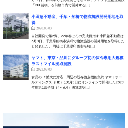
「DPL前橋」を前橋市内で開発する[…]
小田急不動産、千葉・船橋で物流施設開発用地を取
得
2020.06.03
自社開発で第2弾、22年春ごろの完成目指す 小田急不動産は
6月3日、千葉県船橋市浜町で物流施設の開発用地を取得した
と発表した。 同社は千葉県印西市松崎[…]
ヤマト、東京・品川にグループ初の保冷専用大規模
ラストマイル拠点開設
2023.08.03
食品のEC拡大に対応、周辺の既存拠点機能集約 ヤマトホー
ルディングス（HD）は8月3日にオンラインで開催した2023
年度第1四半期（4～6月）決算説明[…]