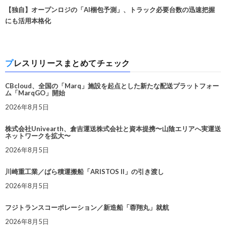
【独自】オープンロジの「AI梱包予測」、トラック必要台数の迅速把握
にも活用本格化
プレスリリースまとめてチェック
CBcloud、全国の「Marq」施設を起点とした新たな配送プラットフォー
ム「MarqGO」開始
2026年8月5日
株式会社Univearth、倉吉運送株式会社と資本提携〜山陰エリアへ実運送
ネットワークを拡大〜
2026年8月5日
川崎重工業／ばら積運搬船「ARISTOS II」の引き渡し
2026年8月5日
フジトランスコーポレーション／新造船「蓉翔丸」就航
2026年8月5日