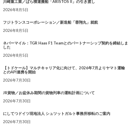
川崎重工業／ばら積運搬船「ARISTOS II」の引き渡し
2026年8月5日
フジトランスコーポレーション／新造船「蓉翔丸」就航
2026年8月5日
ネバーマイル：TGR Haas F1 Teamとのパートナーシップ契約を締結しま
した
2026年8月5日
【トドケール】マルチキャリア化に向けて、2026年7月よりヤマト運輸
とのAPI連携を開始
2026年7月30日
JR貨物／お盆休み期間の貨物列車の運転計画について
2026年7月30日
にしてつドイツ現地法人 シュツットガルト事務所移転のご案内
2026年7月30日