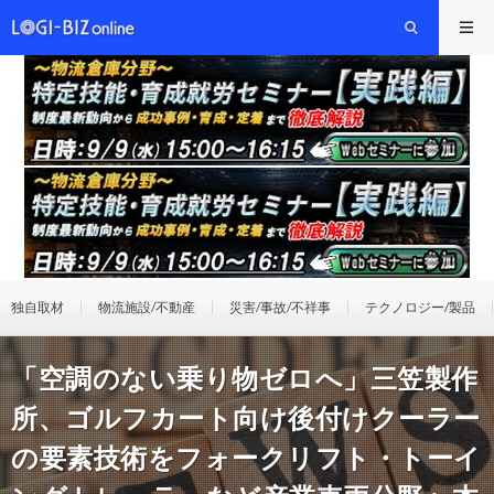
独自取材
物流施設/不動産
災害/事故/不祥事
テクノロジー/製品
「空調のない乗り物ゼロへ」三笠製作
所、ゴルフカート向け後付けクーラー
の要素技術をフォークリフト・トーイ