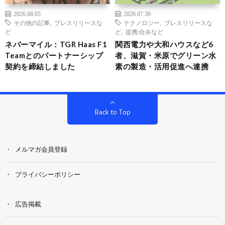
2026.08.05
2026.07.30
その他の記事
,
プレスリリースな
テクノロジー
,
プレスリリースな
ど
ど
,
提携/合弁など
ネバーマイル：TGR Haas F1
関西電力や大和ハウスなど6
Teamとのパートナーシップ
者、滋賀・米原でグリーン水
契約を締結しました
素の製造・活用促進へ連携
Back to Top
メルマガ会員登録
プライバシーポリシー
広告掲載