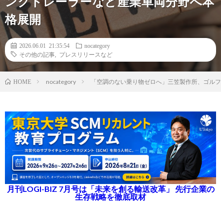
ングトレーラーなど産業車両分野へ本
格展開
2026.06.01 21:35:54
nocategory
その他の記事
,
プレスリリースなど
nocategory
「空調のない乗り物ゼロへ」三笠製作所、ゴルフ
HOME
月刊LOGI-BIZ 7月号は「未来を創る輸送改革」 先行企業の
生存戦略を徹底取材