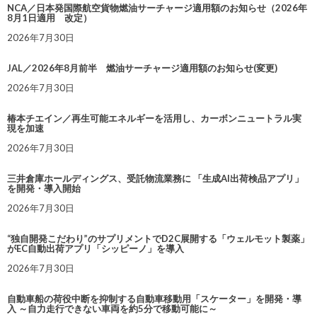
NCA／日本発国際航空貨物燃油サーチャージ適用額のお知らせ（2026年
8月1日適用 改定）
2026年7月30日
JAL／2026年8月前半 燃油サーチャージ適用額のお知らせ(変更)
2026年7月30日
椿本チエイン／再生可能エネルギーを活用し、カーボンニュートラル実
現を加速
2026年7月30日
三井倉庫ホールディングス、受託物流業務に 「生成AI出荷検品アプリ」
を開発・導入開始
2026年7月30日
“独自開発こだわり”のサプリメントでD2C展開する「ウェルモット製薬」
がEC自動出荷アプリ「シッピーノ」を導入
2026年7月30日
自動車船の荷役中断を抑制する自動車移動用「スケーター」を開発・導
入 ～自力走行できない車両を約5分で移動可能に～