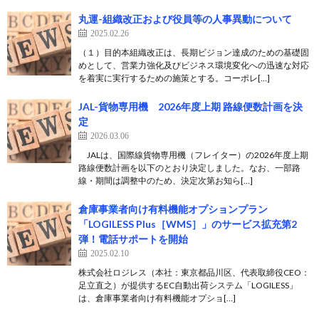
丸運-組織改正および役員等の人事異動について
2025.02.26
（１）目的本組織改正は、長期ビジョン達成のための基礎固
めとして、営業力強化及びビジネス環境変化への迅速な対応
を着実に実行するための施策とする。コーポレ[…]
JAL-貨物専用機 2026年度上期 路線便数計画を決
定
2026.03.06
JALは、国際線貨物専用機（フレイター）の2026年度上期
路線便数計画を以下のとおり決定しました。なお、一部路
線・期間は調整中のため、決定次第お知ら[…]
倉庫事業者向け有料機能オプションプラン
「LOGILESS Plus［WMS］」のサービス拡充第2
弾！電話サポートを開始
2025.02.10
株式会社ロジレス（本社：東京都品川区、代表取締役CEO：
足立直之）が提供するEC自動出荷システム「LOGILESS」
は、倉庫事業者向け有料機能オプショ[…]