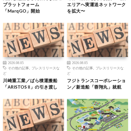
プラットフォーム
エリアへ実運送ネットワーク
「MarqGO」開始
を拡大〜
2026.08.05
2026.08.05
その他の記事
,
プレスリリースな
その他の記事
,
プレスリリースな
ど
ど
川崎重工業／ばら積運搬船
フジトランスコーポレーショ
「ARISTOS II」の引き渡し
ン／新造船「蓉翔丸」就航