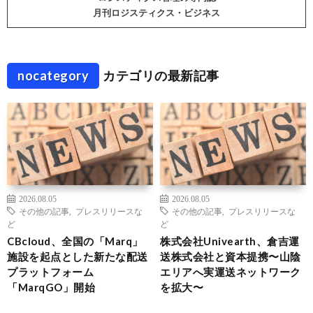
月刊ロジスティクス・ビジネス
nocategory
カテゴリの最新記事
2026.08.05
2026.08.05
その他の記事
,
プレスリリースな
その他の記事
,
プレスリリースな
ど
ど
CBcloud、全国の「Marq」
株式会社Univearth、倉吉運
施設を起点とした新たな配送
送株式会社と資本提携〜山陰
プラットフォーム
エリアへ実運送ネットワーク
「MarqGO」開始
を拡大〜