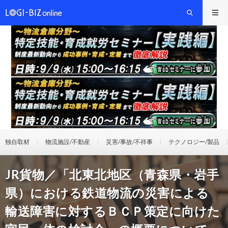
独自取材
物流施設/不動産
災害/事故/不祥事
テクノロジー/製品
JR貨物／「北東北地区（青森県・岩手
県）における鉄道物流の災害による
輸送障害に対するＢＣＰ策定に向けた