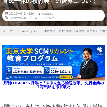
官民一体の検討会」の概要について
2026.06.01 21:41:39
nocategory
その他の記事
,
プレスリリースなど
nocategory
JR貨物／「北東北地区（青森県・岩手県）にお
HOME
月刊LOGI-BIZ 7月号は「未来を創る輸送改革」 先行企業の
生存戦略を徹底取材
標題について、当社では「今後の鉄道物流のあり方に関する検討会