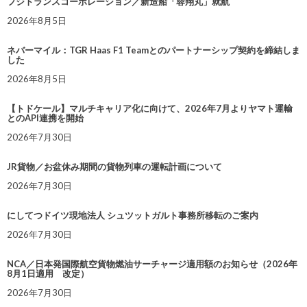
フジトランスコーポレーション／新造船「蓉翔丸」就航
2026年8月5日
ネバーマイル：TGR Haas F1 Teamとのパートナーシップ契約を締結しま
した
2026年8月5日
【トドケール】マルチキャリア化に向けて、2026年7月よりヤマト運輸
とのAPI連携を開始
2026年7月30日
JR貨物／お盆休み期間の貨物列車の運転計画について
2026年7月30日
にしてつドイツ現地法人 シュツットガルト事務所移転のご案内
2026年7月30日
NCA／日本発国際航空貨物燃油サーチャージ適用額のお知らせ（2026年
8月1日適用 改定）
2026年7月30日