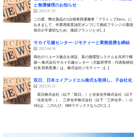
と無償修理のお知らせ
2025.07.25
この度、弊社製品の1台積車両運搬車「フラトップZero」に
おきまして、作業用装置油圧ポンプにて接続フランジ の製造
指示が不適切なため、接続フランジとオ[…]
サカイ引越センター-ジモティーと業務提携を締結
2025.04.30
両社のリユース拠点を併設、真の循環型システムを共同で構
築へ 株式会社サカイ引越センター（大阪府堺市：代表取締役
社長 田島哲康）は、株式会社ジモティー（[…]
双日、日本エイアンドエル株式を取得し、子会社化
2025.05.15
双日株式会社（以下「双日」）と住友化学株式会社（以下
「住友化学」）、三井化学株式会社（以下「三井化学」）の
3社は、このたび、SBRラテックスならびに[…]