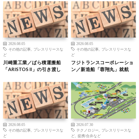
2026.08.05
2026.08.05
その他の記事
,
プレスリリースな
その他の記事
,
プレスリリースな
ど
ど
川崎重工業／ばら積運搬船
フジトランスコーポレーショ
「ARISTOS II」の引き渡し
ン／新造船「蓉翔丸」就航
2026.08.05
2026.07.30
その他の記事
,
プレスリリースな
テクノロジー
,
プレスリリースな
ど
ど
,
提携/合弁など