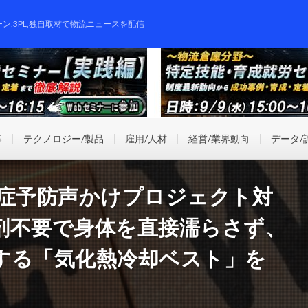
ーン,3PL,独自取材で物流ニュースを配信
事
テクノロジー/製品
雇用/人材
経営/業界動向
データ/
、熱中症予防声かけプロジェクト対
剤不要で身体を直接濡らさず、
する「気化熱冷却ベスト」を