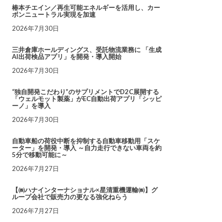
椿本チエイン／再生可能エネルギーを活用し、カー
ボンニュートラル実現を加速
2026年7月30日
三井倉庫ホールディングス、受託物流業務に 「生成
AI出荷検品アプリ」を開発・導入開始
2026年7月30日
“独自開発こだわり”のサプリメントでD2C展開する
「ウェルモット製薬」がEC自動出荷アプリ「シッピ
ーノ」を導入
2026年7月30日
自動車船の荷役中断を抑制する自動車移動用「スケ
ーター」を開発・導入 ～自力走行できない車両を約
5分で移動可能に～
2026年7月27日
【㈱ハナインターナショナル×星清重機運輸㈱】グ
ループ会社で販売力の更なる強化ねらう
2026年7月27日