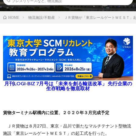
プレスリリースなど
,
物流施設
物流施設/不動産
ＪＲ貨物が「東京レールゲートＷＥＳＴ」
HOME
月刊LOGI-BIZ 7月号は「未来を創る輸送改革」 先行企業の
生存戦略を徹底取材
貨物ターミナル駅構内に位置、２０２０年３月完成予定
ＪＲ貨物は８月27日、東京・品川で新たなマルチテナント型物流
施設「東京レールゲートＷＥＳＴ」の起工式を行った。