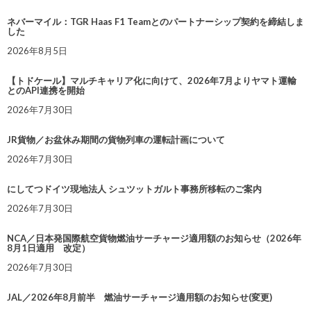
ネバーマイル：TGR Haas F1 Teamとのパートナーシップ契約を締結しま
した
2026年8月5日
【トドケール】マルチキャリア化に向けて、2026年7月よりヤマト運輸
とのAPI連携を開始
2026年7月30日
JR貨物／お盆休み期間の貨物列車の運転計画について
2026年7月30日
にしてつドイツ現地法人 シュツットガルト事務所移転のご案内
2026年7月30日
NCA／日本発国際航空貨物燃油サーチャージ適用額のお知らせ（2026年
8月1日適用 改定）
2026年7月30日
JAL／2026年8月前半 燃油サーチャージ適用額のお知らせ(変更)