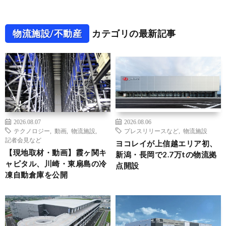
物流施設/不動産
カテゴリの最新記事
2026.08.07
2026.08.06
テクノロジー
,
動画
,
物流施設
,
プレスリリースなど
,
物流施設
記者会見など
ヨコレイが上信越エリア初、
【現地取材・動画】霞ヶ関キ
新潟・長岡で2.7万tの物流拠
ャピタル、川崎・東扇島の冷
点開設
凍自動倉庫を公開