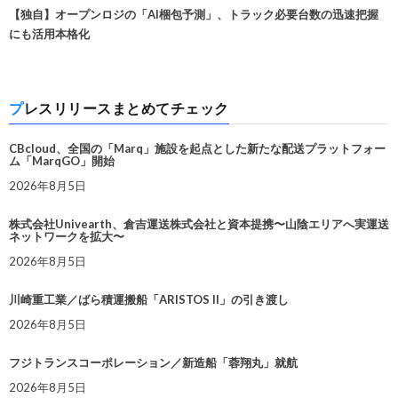
【独自】オープンロジの「AI梱包予測」、トラック必要台数の迅速把握
にも活用本格化
プレスリリースまとめてチェック
CBcloud、全国の「Marq」施設を起点とした新たな配送プラットフォー
ム「MarqGO」開始
2026年8月5日
株式会社Univearth、倉吉運送株式会社と資本提携〜山陰エリアへ実運送
ネットワークを拡大〜
2026年8月5日
川崎重工業／ばら積運搬船「ARISTOS II」の引き渡し
2026年8月5日
フジトランスコーポレーション／新造船「蓉翔丸」就航
2026年8月5日