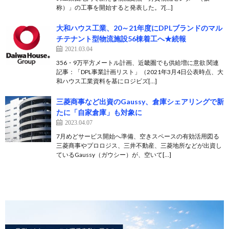
称）」の工事を開始すると発表した。7[…]
大和ハウス工業、20～21年度にDPLブランドのマル
チテナント型物流施設56棟着工へ★続報
2021.03.04
356・9万平方メートル計画、近畿圏でも供給増に意欲 関連
記事：「DPL事業計画リスト」（2021年3月4日公表時点、大
和ハウス工業資料を基にロジビズ[…]
三菱商事など出資のGaussy、倉庫シェアリングで新
たに「自家倉庫」も対象に
2023.04.07
7月めどサービス開始へ準備、空きスペースの有効活用図る
三菱商事やプロロジス、三井不動産、三菱地所などが出資し
ているGaussy（ガウシー）が、空いて[…]