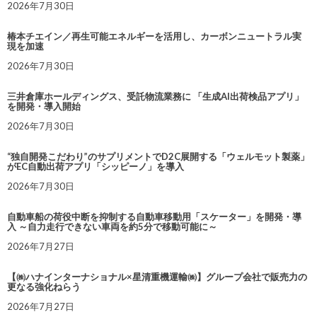
2026年7月30日
椿本チエイン／再生可能エネルギーを活用し、カーボンニュートラル実
現を加速
2026年7月30日
三井倉庫ホールディングス、受託物流業務に 「生成AI出荷検品アプリ」
を開発・導入開始
2026年7月30日
“独自開発こだわり”のサプリメントでD2C展開する「ウェルモット製薬」
がEC自動出荷アプリ「シッピーノ」を導入
2026年7月30日
自動車船の荷役中断を抑制する自動車移動用「スケーター」を開発・導
入 ～自力走行できない車両を約5分で移動可能に～
2026年7月27日
【㈱ハナインターナショナル×星清重機運輸㈱】グループ会社で販売力の
更なる強化ねらう
2026年7月27日