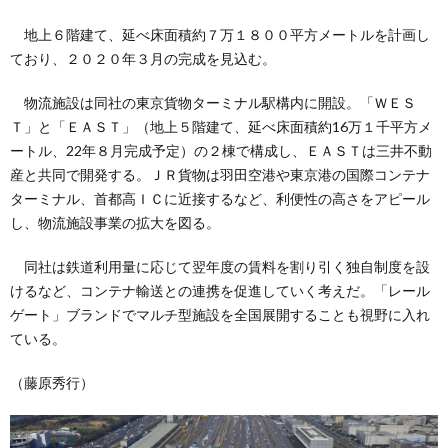
地上６階建て、延べ床面積約７万１８００平方メートルを計画し
ており、２０２０年３月の完成を見込む。
物流施設は同社の東京貨物ターミナル駅構内に開設。「ＷＥＳ
Ｔ」と「ＥＡＳＴ」（地上５階建て、延べ床面積約16万１千平方メ
ートル、22年８月完成予定）の２棟で構成し、ＥＡＳＴは三井不動
産と共同で開発する。ＪＲ貨物は羽田空港や東京港の国際コンテナ
ターミナル、首都高ＩＣに近接するなど、利便性の高さをアピール
し、物流施設事業の拡大を図る。
同社は鉄道利用量に応じて翌年度の賃料を割り引く独自制度を設
けるなど、コンテナ輸送との連携を促進していく考えだ。「レール
ゲート」ブランドでマルチ型施設を全国展開することも視野に入れ
ている。
（藤原秀行）