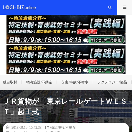
独自取材
物流施設/不動産
災害/事故/不祥事
テクノロジー/製品
ＪＲ貨物が「東京レールゲートＷＥＳ
Ｔ」起工式
2018.09.19 15:42:38
物流施設/不動産