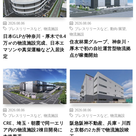
2026.08.06
2026.08.06
プレスリリースなど
,
物流施設
プレスリリースなど
,
動向/展望
,
物流施設
日本GLPが神奈川・厚木で8.4
住友林業グループ、神奈川・
万㎡の物流施設完成、日本エ
厚木で初の自社運営型物流拠
マソンや真栄運輸など入居決
点が稼働開始
定
2026.08.06
2026.08.06
プレスリリースなど
,
物流施設
プレスリリースなど
,
物流施設
CRE、埼玉・朝霞で同一エリ
阪急阪神不動産、兵庫・川西
ア内の物流施設2棟目開発に
と京都の2カ所で物流施設竣