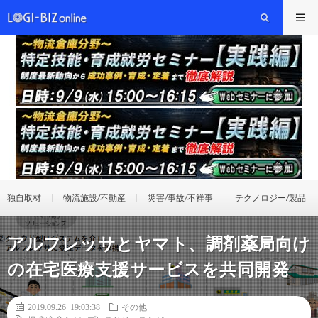
独自取材
物流施設/不動産
災害/事故/不祥事
テクノロジー/製品
アルフレッサとヤマト、調剤薬局向け
の在宅医療支援サービスを共同開発
2019.09.26 19:03:38
その他