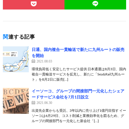
関連する記事
日通、国内複合一貫輸送で新たに九州ルートの販売
を開始
2021.08.03
環境負荷低く安定したサービス提供 日本通運は8月3日、国内
複合一貫輸送サービスを拡充し、新たに「Sea&Rail九州ルー
ト」を8月2日に販売[…]
イーソーコ、グループの間接部門一元化したシェア
ードサービス会社を7月1日設立
2021.06.30
出資先企業からも受託、3年以内に売り上げ1億円目指す イー
ソーコは6月29日、コスト削減と業務効率化を図るため、グ
ループの間接部門を一元化した新会社「[…]