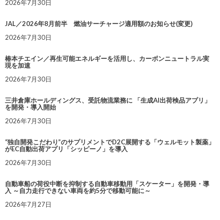
2026年7月30日
JAL／2026年8月前半 燃油サーチャージ適用額のお知らせ(変更)
2026年7月30日
椿本チエイン／再生可能エネルギーを活用し、カーボンニュートラル実
現を加速
2026年7月30日
三井倉庫ホールディングス、受託物流業務に 「生成AI出荷検品アプリ」
を開発・導入開始
2026年7月30日
“独自開発こだわり”のサプリメントでD2C展開する「ウェルモット製薬」
がEC自動出荷アプリ「シッピーノ」を導入
2026年7月30日
自動車船の荷役中断を抑制する自動車移動用「スケーター」を開発・導
入 ～自力走行できない車両を約5分で移動可能に～
2026年7月27日