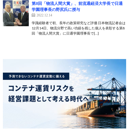
第8回「物流人間大賞」、前流通経済大学長で日通
学園理事長の野尻氏に授与
2022.12.14
学識経験者で初、長年の政策研究など評価 日本物流記者会は
12月14日、物流分野で高い功績を残した個人を表彰する第8
回「物流人間大賞」に日通学園理事長で[…]