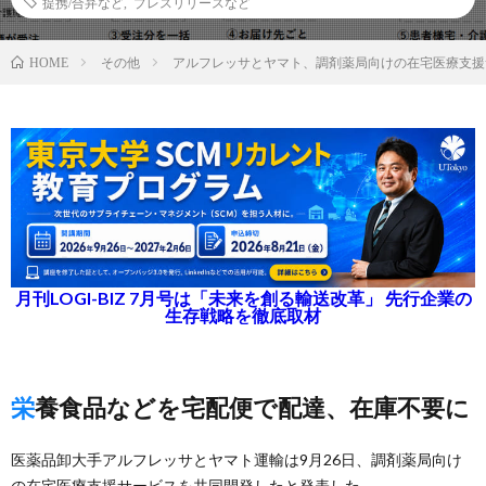
提携/合弁など
,
プレスリリースなど
その他
アルフレッサとヤマト、調剤薬局向けの在宅医療支援
HOME
月刊LOGI-BIZ 7月号は「未来を創る輸送改革」 先行企業の
生存戦略を徹底取材
栄養食品などを宅配便で配達、在庫不要に
医薬品卸大手アルフレッサとヤマト運輸は9月26日、調剤薬局向け
の在宅医療支援サービスを共同開発したと発表した。