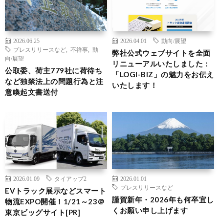
2026.06.25
2026.04.01
動向/展望
プレスリリースなど
,
不祥事
,
動
弊社公式ウェブサイトを全面
向/展望
リニューアルいたしました：
公取委、荷主779社に荷待ち
「LOGI-BIZ」の魅力をお伝え
など独禁法上の問題行為と注
いたします！
意喚起文書送付
2026.01.09
タイアップ2
2026.01.01
プレスリリースなど
EVトラック展示などスマート
謹賀新年・2026年も何卒宜し
物流EXPO開催！1/21～23＠
くお願い申し上げます
東京ビッグサイト[PR]