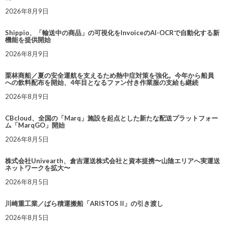
2026年8月9日
Shippio、「輸送中の商品」の可視化をInvoiceのAI-OCRで自動化する新
機能を提供開始
2026年8月9日
栗林商船／夏の安全運航を支えるため熱中症対策を強化。今年から船員
への飲料配布を開始、4年目となるファン付き作業服の支給も継続
2026年8月9日
CBcloud、全国の「Marq」施設を起点とした新たな配送プラットフォー
ム「MarqGO」開始
2026年8月5日
株式会社Univearth、倉吉運送株式会社と資本提携〜山陰エリアへ実運送
ネットワークを拡大〜
2026年8月5日
川崎重工業／ばら積運搬船「ARISTOS II」の引き渡し
2026年8月5日