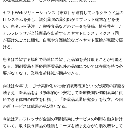
ヤマトWebソリューションズ（東京）が運営しているクラウド型の
ITシステムを介し、調剤薬局の薬剤師がタブレット端末などを使
い、患者から受注した栄養食品などのデータを登録。情報共有した
アルフレッサが当該商品を出荷するとヤマトロジスティクス（同）
が届け先ごとに梱包、自宅や介護施設などへヤマト運輸が宅配で届
ける。
患者は希望する場所で迅速に希望した品物を受け取ることが可能と
なる。調剤薬局も医療用医薬品以外の品物については在庫を持つ必
要がなくなり、業務負荷軽減が期待できる。
両社は今年1月、少子高齢化や社会保障費増加といった喫緊の課題を
踏まえ、医薬品をより効率的かつ安定して医療機関や調剤薬局に供
給できる体制の確立を目指し、「医薬品流通研究会」を設立。今回
の新サービスは成果の第1弾となる。
今後はアルフレッサが全国の調剤薬局にサービスの利用を働き掛け
ていく。取り扱う商品の種類もニーズを踏まえながら順次増やして