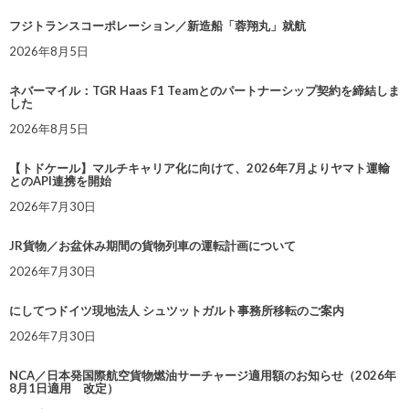
フジトランスコーポレーション／新造船「蓉翔丸」就航
2026年8月5日
ネバーマイル：TGR Haas F1 Teamとのパートナーシップ契約を締結しま
した
2026年8月5日
【トドケール】マルチキャリア化に向けて、2026年7月よりヤマト運輸
とのAPI連携を開始
2026年7月30日
JR貨物／お盆休み期間の貨物列車の運転計画について
2026年7月30日
にしてつドイツ現地法人 シュツットガルト事務所移転のご案内
2026年7月30日
NCA／日本発国際航空貨物燃油サーチャージ適用額のお知らせ（2026年
8月1日適用 改定）