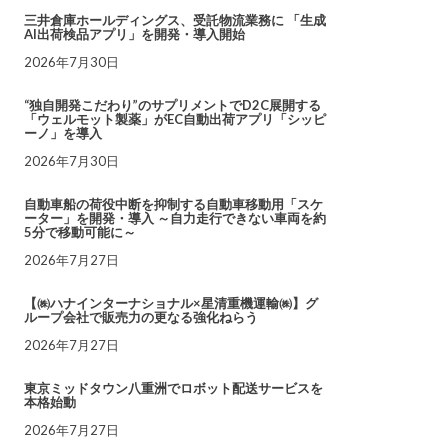
三井倉庫ホールディングス、受託物流業務に 「生成
AI出荷検品アプリ」を開発・導入開始
2026年7月30日
“独自開発こだわり”のサプリメントでD2C展開する
「ウェルモット製薬」がEC自動出荷アプリ「シッピ
ーノ」を導入
2026年7月30日
自動車船の荷役中断を抑制する自動車移動用「スケ
ーター」を開発・導入 ～自力走行できない車両を約
5分で移動可能に～
2026年7月27日
【㈱ハナインターナショナル×星清重機運輸㈱】グ
ループ会社で販売力の更なる強化ねらう
2026年7月27日
東京ミッドタウン八重洲でロボット配送サービスを
本格始動
2026年7月27日