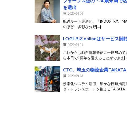
フォーブス誌の「30歳未満で
を選出
2020.04.06
配送ルート最適化、「INDUSTRY、MA
のほど、多彩な分野[…]
LOGI-BIZ onlineはサー
2020.04.01
これからも独自情報発信に一層努めてまいり
ら本日で1周年を迎えることができま[…
CTC、埼玉の物流企業TAKA
2020.09.28
効率化システム活用、細かな日時指定可
ダ・トランスポートを抱えるTAKATA（