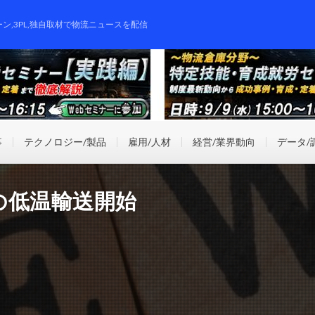
ーン,3PL,独自取材で物流ニュースを配信
事
テクノロジー/製品
雇用/人材
経営/業界動向
データ/
の低温輸送開始