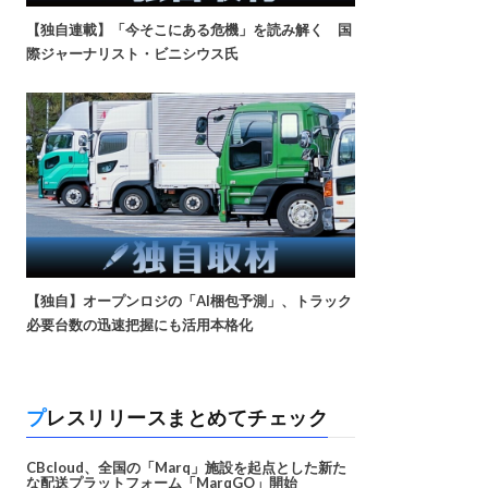
【独自連載】「今そこにある危機」を読み解く 国
際ジャーナリスト・ビニシウス氏
【独自】オープンロジの「AI梱包予測」、トラック
必要台数の迅速把握にも活用本格化
プレスリリースまとめてチェック
CBcloud、全国の「Marq」施設を起点とした新た
な配送プラットフォーム「MarqGO」開始