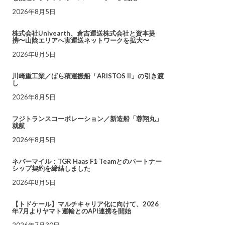
2026年8月5日
株式会社Univearth、倉吉運送株式会社と資本提
携〜山陰エリアへ実運送ネットワークを拡大〜
2026年8月5日
川崎重工業／ばら積運搬船「ARISTOS II」の引き渡
し
2026年8月5日
フジトランスコーポレーション／新造船「蓉翔丸」
就航
2026年8月5日
ネバーマイル：TGR Haas F1 Teamとのパートナー
シップ契約を締結しました
2026年8月5日
【トドケール】マルチキャリア化に向けて、2026
年7月よりヤマト運輸とのAPI連携を開始
2026年7月30日