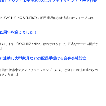
活躍」アジア・太平洋300人にオプティマインド・松下社長
NUFACTURING & ENERGY」部門 世界的な経済誌の米フォーブスはこ
ビス開始1周年を迎えました！
ます 「LOGI-BIZ online」はおかげさまで、正式なサービス開始か
]
TAと連携し大型家具などの配送手掛ける合弁会社設立
能に 伊藤忠テクノソリューションズ（CTC）と傘下に物流企業のタカ
さいたま[…]