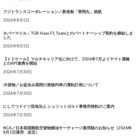
フジトランスコーポレーション／新造船「蓉翔丸」就航
2026年8月5日
ネバーマイル：TGR Haas F1 Teamとのパートナーシップ契約を締結しま
した
2026年8月5日
【トドケール】マルチキャリア化に向けて、2026年7月よりヤマト運輸
とのAPI連携を開始
2026年7月30日
JR貨物／お盆休み期間の貨物列車の運転計画について
2026年7月30日
にしてつドイツ現地法人 シュツットガルト事務所移転のご案内
2026年7月30日
NCA／日本発国際航空貨物燃油サーチャージ適用額のお知らせ（2026年
8月1日適用 改定）