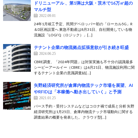
ドリニューアル 、第1弾は大阪・茨木で16万㎡超の
マルチ型
2022.09.01
24年1月竣工予定、民間デベロッパー初の「ローカル5G」R
＆D区画設置へ 東急不動産は8月31日、自社開発している物
流施設「LOGI’Q（ロジック）」[…]
テナント企業の物流拠点拡張意欲が引き続き旺盛
2024.06.25
CBRE調査、「2024年問題」は対策実施も不十分の認識最多
シービーアールイー（CBRE）は6月21日、物流施設利用に関
するテナント企業の意識調査結[…]
矢野経済研究所が倉庫内物流テック市場を展望、AI
やRFIDは「本稼働へ動き出していく」と予測
2021.01.25
バース予約・受付システムなどはコロナ禍で成長と分析 矢野
経済研究所は1月25日、倉庫内物流テック市場動向に関する
調査結果の概要を発表した。 クラウド型[…]