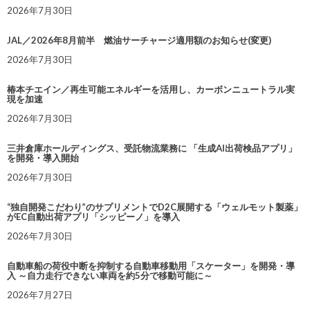
2026年7月30日
JAL／2026年8月前半 燃油サーチャージ適用額のお知らせ(変更)
2026年7月30日
椿本チエイン／再生可能エネルギーを活用し、カーボンニュートラル実
現を加速
2026年7月30日
三井倉庫ホールディングス、受託物流業務に 「生成AI出荷検品アプリ」
を開発・導入開始
2026年7月30日
“独自開発こだわり”のサプリメントでD2C展開する「ウェルモット製薬」
がEC自動出荷アプリ「シッピーノ」を導入
2026年7月30日
自動車船の荷役中断を抑制する自動車移動用「スケーター」を開発・導
入 ～自力走行できない車両を約5分で移動可能に～
2026年7月27日