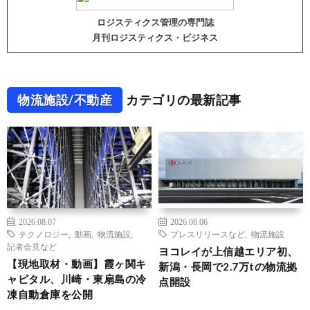
ロジスティクス管理の専門誌
月刊ロジスティクス・ビジネス
物流施設/不動産
カテゴリの最新記事
2026.08.07
2026.08.06
テクノロジー
,
動画
,
物流施設
,
プレスリリースなど
,
物流施設
記者会見など
ヨコレイが上信越エリア初、
【現地取材・動画】霞ヶ関キ
新潟・長岡で2.7万tの物流拠
ャピタル、川崎・東扇島の冷
点開設
凍自動倉庫を公開