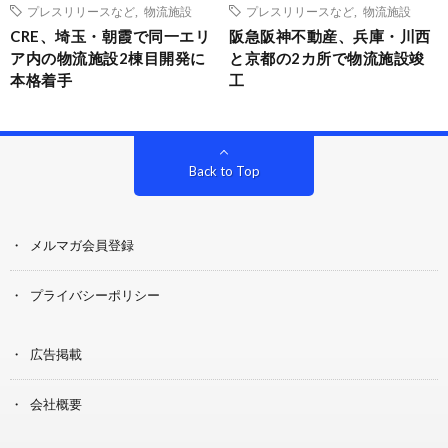
プレスリリースなど
,
物流施設
プレスリリースなど
,
物流施設
CRE、埼玉・朝霞で同一エリ
阪急阪神不動産、兵庫・川西
ア内の物流施設2棟目開発に
と京都の2カ所で物流施設竣
本格着手
工
Back to Top
メルマガ会員登録
プライバシーポリシー
広告掲載
会社概要