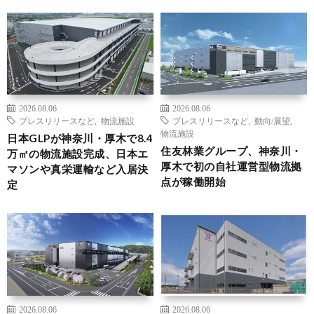
2026.08.06
2026.08.06
プレスリリースなど
,
物流施設
プレスリリースなど
,
動向/展望
,
物流施設
日本GLPが神奈川・厚木で8.4
住友林業グループ、神奈川・
万㎡の物流施設完成、日本エ
厚木で初の自社運営型物流拠
マソンや真栄運輸など入居決
点が稼働開始
定
2026.08.06
2026.08.06