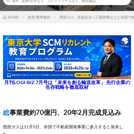
海外
,
提携/合弁など
,
プレスリリースなど
,
物流施設
経営/業界動向
西部ガス、収益拡大へ三菱商事などと米国で
HOME
月刊LOGI-BIZ 7月号は「未来を創る輸送改革」 先行企業の
生存戦略を徹底取材
総事業費約70億円、20年2月完成見込み
西部ガスは11月5日、米国で不動産開発事業に参入すると発表し
た。