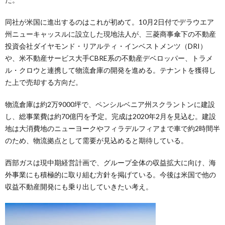
同社が米国に進出するのはこれが初めて。10月2日付でデラウエア
州ニューキャッスルに設立した現地法人が、三菱商事傘下の不動産
投資会社ダイヤモンド・リアルティ・インベストメンツ（DRI）
や、米不動産サービス大手CBRE系の不動産デベロッパー、トラメ
ル・クロウと連携して物流倉庫の開発を進める。テナントを獲得し
た上で売却する方向だ。
物流倉庫は約2万9000坪で、ペンシルベニア州スクラントンに建設
し、総事業費は約70億円を予定。完成は2020年2月を見込む。建設
地は大消費地のニューヨークやフィラデルフィアまで車で約2時間半
のため、物流拠点として需要が見込めると期待している。
西部ガスは現中期経営計画で、グループ全体の収益拡大に向け、海
外事業にも積極的に取り組む方針を掲げている。今後は米国で他の
収益不動産開発にも乗り出していきたい考え。