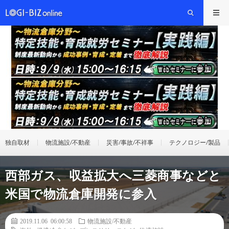
独自取材
物流施設/不動産
災害/事故/不祥事
テクノロジー/製品
西部ガス、収益拡大へ三菱商事などと
米国で物流倉庫開発に参入
2019.11.06 06:00:58
物流施設/不動産