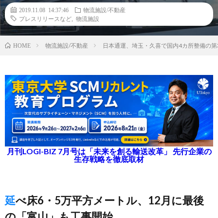
2019.11.08 14:37:46
物流施設/不動産
プレスリリースなど
,
物流施設
物流施設/不動産
日本通運、埼玉・久喜で国内4カ所整備の第
HOME
月刊LOGI-BIZ 7月号は「未来を創る輸送改革」 先行企業の
生存戦略を徹底取材
延べ床6・5万平方メートル、12月に最後
の「富山」も工事開始