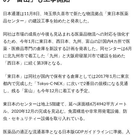
日本通運は11月8日、埼玉県久喜市で新たな物流拠点「東日本医薬
品センター」の建設工事を始めたと発表した。
同社は市場の成長が今後も見込まれる医薬品物流への対応を強化す
るため、今年1月に東日本、西日本、九州、富山の計国内4カ所で医
薬・医療品専門の倉庫を新設する計画を発表した。同センターは6月
に北九州市で着工した「九州」と大阪府寝屋川市で建設を始めた
「西日本」に続く第3弾となる。
「東日本」は同社が国内で保有する倉庫としては2017年1月に東京
都内で完成した「Tokyo-C-NEX」に次いで2番目の規模になる見通
し。残る「富山」も今年12月に着工する予定。
東日本のセンターは地上5階建て、延べ床面積6万4942平方メート
ル。2020年12月の完成を見込む。免震構造や非常用発電設備、防
虫・セキュリティー設備を取り入れている。
医薬品の適正な流通基準となる日本版GDPガイドラインに準拠。入