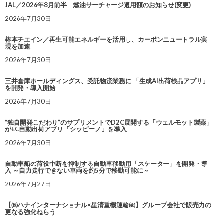
JAL／2026年8月前半 燃油サーチャージ適用額のお知らせ(変更)
2026年7月30日
椿本チエイン／再生可能エネルギーを活用し、カーボンニュートラル実
現を加速
2026年7月30日
三井倉庫ホールディングス、受託物流業務に 「生成AI出荷検品アプリ」
を開発・導入開始
2026年7月30日
“独自開発こだわり”のサプリメントでD2C展開する「ウェルモット製薬」
がEC自動出荷アプリ「シッピーノ」を導入
2026年7月30日
自動車船の荷役中断を抑制する自動車移動用「スケーター」を開発・導
入 ～自力走行できない車両を約5分で移動可能に～
2026年7月27日
【㈱ハナインターナショナル×星清重機運輸㈱】グループ会社で販売力の
更なる強化ねらう