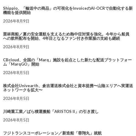
Shippio、「輸送中の商品」の可視化をInvoiceのAI-OCRで自動化する新
機能を提供開始
2026年8月9日
栗林商船／夏の安全運航を支えるため熱中症対策を強化。今年から船員
への飲料配布を開始、4年目となるファン付き作業服の支給も継続
2026年8月9日
CBcloud、全国の「Marq」施設を起点とした新たな配送プラットフォー
ム「MarqGO」開始
2026年8月5日
株式会社Univearth、倉吉運送株式会社と資本提携〜山陰エリアへ実運送
ネットワークを拡大〜
2026年8月5日
川崎重工業／ばら積運搬船「ARISTOS II」の引き渡し
2026年8月5日
フジトランスコーポレーション／新造船「蓉翔丸」就航