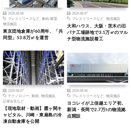
2026.08.08
2026.08.07
プレスリリースなど
,
動向/展望
,
プレスリリースなど
,
物流施設
物流施設
大和ハウス、大阪・茨木の旧
東京団地倉庫が60周年、「共
パナ工場跡地で3.1万㎡のマル
同型」53.8万㎡を運営
チ型物流施設着工
2026.08.07
2026.08.06
テクノロジー
,
動画
,
物流施設
,
プレスリリースなど
,
物流施設
記者会見など
ヨコレイが上信越エリア初、
【現地取材・動画】霞ヶ関キ
新潟・長岡で2.7万tの物流拠
ャピタル、川崎・東扇島の冷
点開設
凍自動倉庫を公開