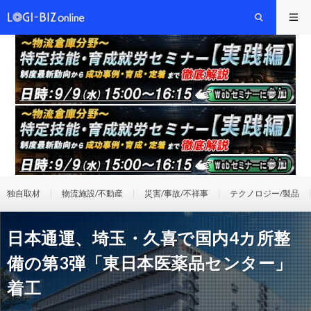
独自取材
物流施設/不動産
災害/事故/不祥事
テクノロジー/製品
日本通運、埼玉・久喜で国内4カ所整
備の第3弾「東日本医薬品センター」
着工