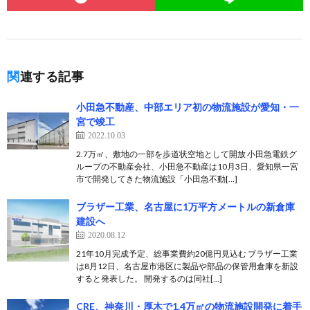
関連する記事
小田急不動産、中部エリア初の物流施設が愛知・一
宮で竣工
2022.10.03
2.7万㎡、敷地の一部を歩道状空地として開放 小田急電鉄グ
ループの不動産会社、小田急不動産は10月3日、愛知県一宮
市で開発してきた物流施設「小田急不動[…]
ブラザー工業、名古屋に1万平方メートルの新倉庫
建設へ
2020.08.12
21年10月完成予定、総事業費約20億円見込む ブラザー工業
は8月12日、名古屋市港区に製品や部品の保管用倉庫を新設
すると発表した。 開発するのは同社[…]
CRE、神奈川・厚木で1.4万㎡の物流施設開発に着手