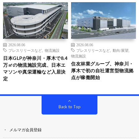
2026.08.06
2026.08.06
プレスリリースなど
,
物流施設
プレスリリースなど
,
動向/展望
,
物流施設
日本GLPが神奈川・厚木で8.4
住友林業グループ、神奈川・
万㎡の物流施設完成、日本エ
厚木で初の自社運営型物流拠
マソンや真栄運輸など入居決
点が稼働開始
定
Back to Top
メルマガ会員登録