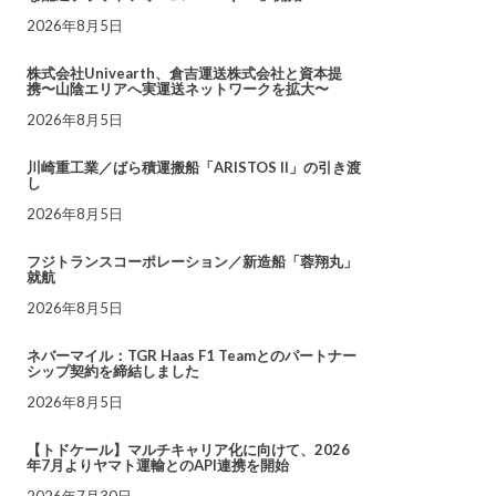
2026年8月5日
株式会社Univearth、倉吉運送株式会社と資本提
携〜山陰エリアへ実運送ネットワークを拡大〜
2026年8月5日
川崎重工業／ばら積運搬船「ARISTOS II」の引き渡
し
2026年8月5日
フジトランスコーポレーション／新造船「蓉翔丸」
就航
2026年8月5日
ネバーマイル：TGR Haas F1 Teamとのパートナー
シップ契約を締結しました
2026年8月5日
【トドケール】マルチキャリア化に向けて、2026
年7月よりヤマト運輸とのAPI連携を開始
2026年7月30日