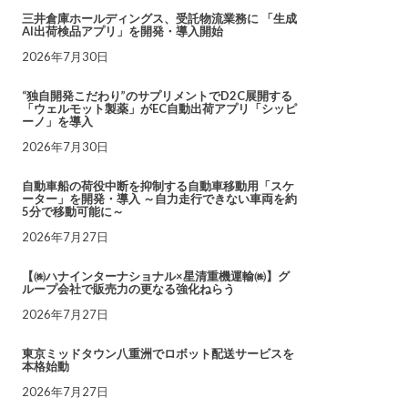
三井倉庫ホールディングス、受託物流業務に 「生成
AI出荷検品アプリ」を開発・導入開始
2026年7月30日
“独自開発こだわり”のサプリメントでD2C展開する
「ウェルモット製薬」がEC自動出荷アプリ「シッピ
ーノ」を導入
2026年7月30日
自動車船の荷役中断を抑制する自動車移動用「スケ
ーター」を開発・導入 ～自力走行できない車両を約
5分で移動可能に～
2026年7月27日
【㈱ハナインターナショナル×星清重機運輸㈱】グ
ループ会社で販売力の更なる強化ねらう
2026年7月27日
東京ミッドタウン八重洲でロボット配送サービスを
本格始動
2026年7月27日