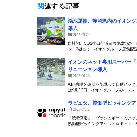
関連する記事
鴻池運輸、静岡県内のイオング
導入
2025.05.24
自社初、CO2排出削減目標達成策の一
ター2拠点で、イオングループ店舗配送
イオンのネット専用スーパー「G
リューション導入
2025.06.30
AIが商品の形状を認識して自動ピック
は6月30日、イオングループのインター
ラピュタ、協働型ピッキングア
2023.07.12
「渋滞回避」「ダッシュボードのアップ
協働型ピッキングアシストロボット「ラピ