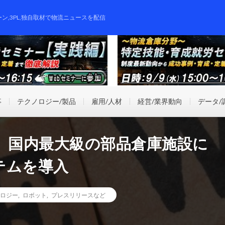
ーン,3PL,独自取材で物流ニュースを配信
事
テクノロジー/製品
雇用/人材
経営/業界動向
データ/
、国内最大級の部品倉庫施設に
テムを導入
ロジー
,
ロボット
,
プレスリリースなど