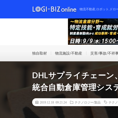
物流不動産,ロボット,ドロ
独自取材
物流施設/不動産
災害/事故/不祥
DHLサプライチェーン
統合自動倉庫管理シス
2019.12.18 09:21:24
テクノロジー/製品
テクノ