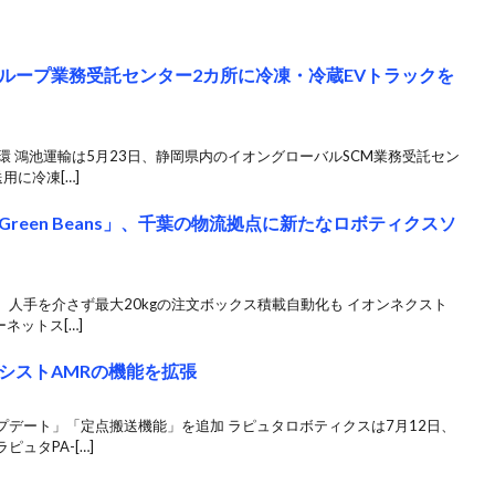
ループ業務受託センター2カ所に冷凍・冷蔵EVトラックを
環 鴻池運輸は5月23日、静岡県内のイオングローバルSCM業務受託セン
用に冷凍[…]
reen Beans」、千葉の物流拠点に新たなロボティクスソ
、人手を介さず最大20kgの注文ボックス積載自動化も イオンネクスト
ネットス[…]
シストAMRの機能を拡張
デート」「定点搬送機能」を追加 ラピュタロボティクスは7月12日、
ュタPA-[…]