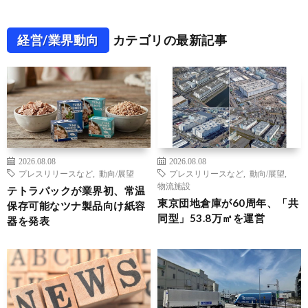
経営/業界動向
カテゴリの最新記事
2026.08.08
2026.08.08
プレスリリースなど
,
動向/展望
プレスリリースなど
,
動向/展望
,
物流施設
テトラパックが業界初、常温
東京団地倉庫が60周年、「共
保存可能なツナ製品向け紙容
同型」53.8万㎡を運営
器を発表