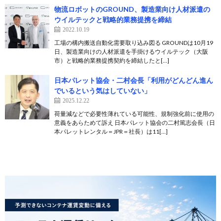
物流ロボットのGROUND、製造業向け人材派遣の
ウイルテックと戦略的業務提携を締結
2022.10.19
工場の構内搬送自動化需要取り込み図る GROUNDは10月19
日、製造業向けの人材派遣を手掛けるウイルテック（大阪
市）と戦略的業務提携契約を締結したと[…]
日本パレット協会・二村会長「利用がどんどん進ん
でいるという気はしていない」
2025.12.22
荷量減などで必要性薄れている可能性、規制強化前に使用の
意義をあらためて訴え 日本パレット協会の二村篤志会長（日
本パレットレンタル＝JPR＝社長）は11[…]