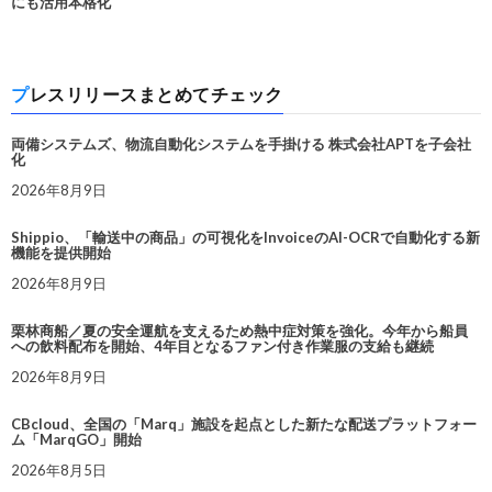
にも活用本格化
プレスリリースまとめてチェック
両備システムズ、物流自動化システムを手掛ける 株式会社APTを子会社
化
2026年8月9日
Shippio、「輸送中の商品」の可視化をInvoiceのAI-OCRで自動化する新
機能を提供開始
2026年8月9日
栗林商船／夏の安全運航を支えるため熱中症対策を強化。今年から船員
への飲料配布を開始、4年目となるファン付き作業服の支給も継続
2026年8月9日
CBcloud、全国の「Marq」施設を起点とした新たな配送プラットフォー
ム「MarqGO」開始
2026年8月5日