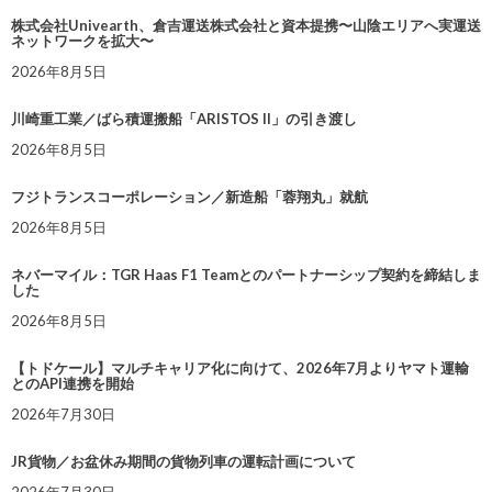
株式会社Univearth、倉吉運送株式会社と資本提携〜山陰エリアへ実運送
ネットワークを拡大〜
2026年8月5日
川崎重工業／ばら積運搬船「ARISTOS II」の引き渡し
2026年8月5日
フジトランスコーポレーション／新造船「蓉翔丸」就航
2026年8月5日
ネバーマイル：TGR Haas F1 Teamとのパートナーシップ契約を締結しま
した
2026年8月5日
【トドケール】マルチキャリア化に向けて、2026年7月よりヤマト運輸
とのAPI連携を開始
2026年7月30日
JR貨物／お盆休み期間の貨物列車の運転計画について