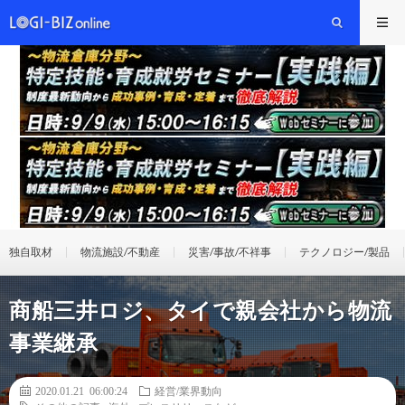
独自取材
物流施設/不動産
災害/事故/不祥事
テクノロジー/製品
商船三井ロジ、タイで親会社から物流
事業継承
2020.01.21 06:00:24
経営/業界動向