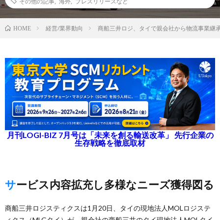
その他の記事
,
海外
,
プレスリリースなど
経営/業界動向
商船三井ロジ、タイで親会社から物流事業継
HOME
月刊LOGI-BIZ 7月号は「未来を創る輸送改革」 先行企業の
生存戦略を徹底取材
サービス内容拡充し多様なニーズ獲得図る
商船三井ロジスティクスは1月20日、タイの現地法人MOLロジステ
ィクス（MLGタイ）が、親会社の商船三井のタイ現地法人MOLタイ