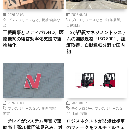
2026.08.08
2026.08.08
プレスリリースなど
,
提携/合弁な
プレスリリースなど
,
動向/展望
,
ど
自動運転
三菱商事とメディパルHD、医
T2が品質マネジメントシステ
療機関の経営効率化支援で連
ムの国際規格「ISO9001」認
携強化
証取得、自動運転分野で国内
初
2026.08.08
2026.08.07
プレスリリースなど
,
動向/展望
,
テクノロジー
,
プレスリリースな
災害
ど
,
動向/展望
ニチレイがシステム障害で連
ロジスネクストが防爆仕様車
結売上高50億円減見込み、対
のフォークをフルモデルチェ