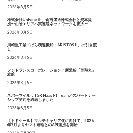
2026年8月5日
株式会社Univearth、倉吉運送株式会社と資本提
携〜山陰エリアへ実運送ネットワークを拡大〜
2026年8月5日
川崎重工業／ばら積運搬船「ARISTOS II」の引き渡
し
2026年8月5日
フジトランスコーポレーション／新造船「蓉翔丸」
就航
2026年8月5日
ネバーマイル：TGR Haas F1 Teamとのパートナー
シップ契約を締結しました
2026年8月5日
【トドケール】マルチキャリア化に向けて、2026
年7月よりヤマト運輸とのAPI連携を開始
2026年7月30日