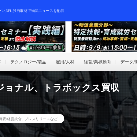
ーン,3PL,独自取材で物流ニュースを配信
事
テクノロジー/製品
雇用/人材
経営/業界動向
データ/
ジョナル、トラボックス買収
業買収/経営統合
,
プレスリリースなど