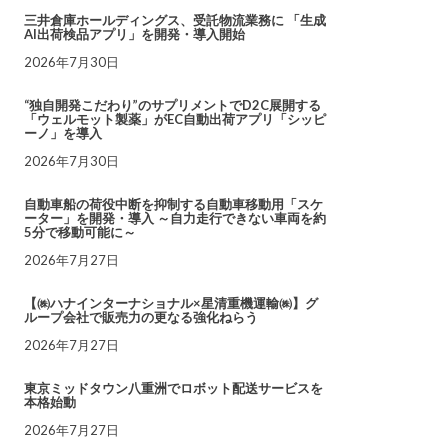
三井倉庫ホールディングス、受託物流業務に 「生成
AI出荷検品アプリ」を開発・導入開始
2026年7月30日
“独自開発こだわり”のサプリメントでD2C展開する
「ウェルモット製薬」がEC自動出荷アプリ「シッピ
ーノ」を導入
2026年7月30日
自動車船の荷役中断を抑制する自動車移動用「スケ
ーター」を開発・導入 ～自力走行できない車両を約
5分で移動可能に～
2026年7月27日
【㈱ハナインターナショナル×星清重機運輸㈱】グ
ループ会社で販売力の更なる強化ねらう
2026年7月27日
東京ミッドタウン八重洲でロボット配送サービスを
本格始動
2026年7月27日