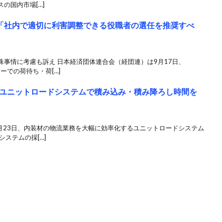
の国内市場[…]
、「社内で適切に利害調整できる役職者の選任を推奨すべ
事情に考慮も訴え 日本経済団体連合会（経団連）は9月17日、
ーでの荷待ち・荷[…]
ユニットロードシステムで積み込み・積み降ろし時間を
月23日、内装材の物流業務を大幅に効率化するユニットロードシステム
ステムの採[…]