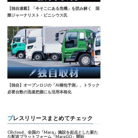
【独自連載】「今そこにある危機」を読み解く 国
際ジャーナリスト・ビニシウス氏
【独自】オープンロジの「AI梱包予測」、トラック
必要台数の迅速把握にも活用本格化
プレスリリースまとめてチェック
CBcloud、全国の「Marq」施設を起点とした新た
な配送プラットフォーム「MarqGO」開始