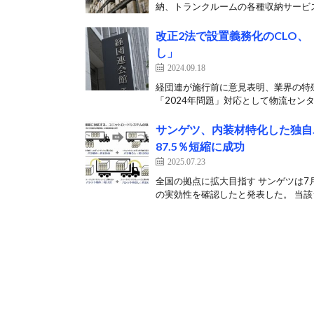
納、トランクルームの各種収納サービス
改正2法で設置義務化のCLO
し」
2024.09.18
経団連が施行前に意見表明、業界の特殊
「2024年問題」対応として物流センタ
サンゲツ、内装材特化した独自
87.5％短縮に成功
2025.07.23
全国の拠点に拡大目指す サンゲツは7
の実効性を確認したと発表した。 当該シ