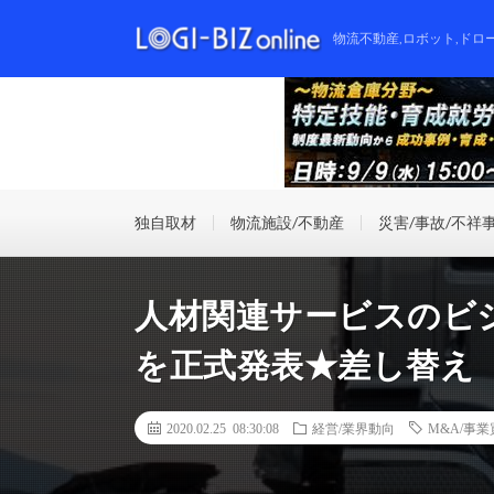
物流不動産,ロボット,ドロ
独自取材
物流施設/不動産
災害/事故/不祥
人材関連サービスのビ
を正式発表★差し替え
2020.02.25 08:30:08
経営/業界動向
M&A/事