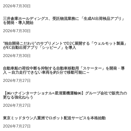
2026年7月30日
三井倉庫ホールディングス、受託物流業務に 「生成AI出荷検品アプリ」
を開発・導入開始
2026年7月30日
“独自開発こだわり”のサプリメントでD2C展開する「ウェルモット製薬」
がEC自動出荷アプリ「シッピーノ」を導入
2026年7月30日
自動車船の荷役中断を抑制する自動車移動用「スケーター」を開発・導
入 ～自力走行できない車両を約5分で移動可能に～
2026年7月27日
【㈱ハナインターナショナル×星清重機運輸㈱】グループ会社で販売力の
更なる強化ねらう
2026年7月27日
東京ミッドタウン八重洲でロボット配送サービスを本格始動
2026年7月27日