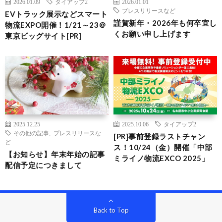
2026.01.09
タイアップ2
2026.01.01
プレスリリースなど
EVトラック展示などスマート
謹賀新年・2026年も何卒宜し
物流EXPO開催！1/21～23＠
くお願い申し上げます
東京ビッグサイト[PR]
2025.12.25
2025.10.06
タイアップ2
その他の記事
,
プレスリリースな
[PR]事前登録ラストチャン
ど
ス！10/24（金）開催「中部
【お知らせ】年末年始の記事
ミライノ物流EXCO 2025」
配信予定につきまして
Back to Top