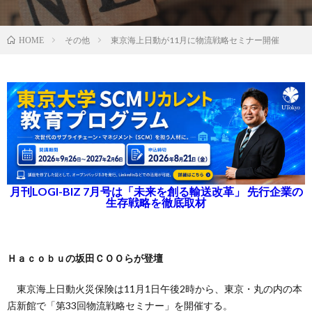
その他
東京海上日動が11月に物流戦略セミナー開催
HOME
月刊LOGI-BIZ 7月号は「未来を創る輸送改革」 先行企業の
生存戦略を徹底取材
Ｈａｃｏｂｕの坂田ＣＯＯらが登壇
東京海上日動火災保険は11月1日午後2時から、東京・丸の内の本
店新館で「第33回物流戦略セミナー」を開催する。