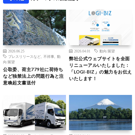
2026.06.25
2026.04.01
動向/展望
プレスリリースなど
,
不祥事
,
動
弊社公式ウェブサイトを全面
向/展望
リニューアルいたしました：
公取委、荷主779社に荷待ち
「LOGI-BIZ」の魅力をお伝え
など独禁法上の問題行為と注
いたします！
意喚起文書送付