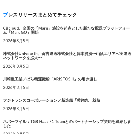
プレスリリースまとめてチェック
CBcloud、全国の「Marq」施設を起点とした新たな配送プラットフォー
ム「MarqGO」開始
2026年8月5日
株式会社Univearth、倉吉運送株式会社と資本提携〜山陰エリアへ実運送
ネットワークを拡大〜
2026年8月5日
川崎重工業／ばら積運搬船「ARISTOS II」の引き渡し
2026年8月5日
フジトランスコーポレーション／新造船「蓉翔丸」就航
2026年8月5日
ネバーマイル：TGR Haas F1 Teamとのパートナーシップ契約を締結しま
した