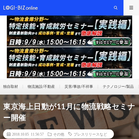
独自取材
物流施設/不動産
災害/事故/不祥事
テクノロジー/製品
東京海上日動が11月に物流戦略セミナ
ー開催
2018.10.05 11:56:57
その他
プレスリリースなど