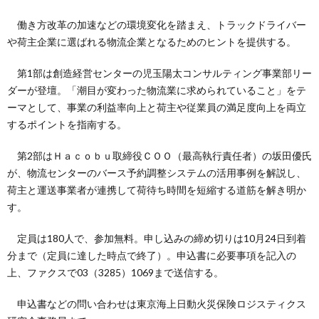
働き方改革の加速などの環境変化を踏まえ、トラックドライバー
や荷主企業に選ばれる物流企業となるためのヒントを提供する。
第1部は創造経営センターの児玉陽太コンサルティング事業部リー
ダーが登壇。「潮目が変わった物流業に求められていること」をテ
ーマとして、事業の利益率向上と荷主や従業員の満足度向上を両立
するポイントを指南する。
第2部はＨａｃｏｂｕ取締役ＣＯＯ（最高執行責任者）の坂田優氏
が、物流センターのバース予約調整システムの活用事例を解説し、
荷主と運送事業者が連携して荷待ち時間を短縮する道筋を解き明か
す。
定員は180人で、参加無料。申し込みの締め切りは10月24日到着
分まで（定員に達した時点で終了）。申込書に必要事項を記入の
上、ファクスで03（3285）1069まで送信する。
申込書などの問い合わせは東京海上日動火災保険ロジスティクス