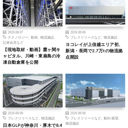
2026.08.07
2026.08.06
テクノロジー
,
動画
,
物流施設
,
プレスリリースなど
,
物流施設
記者会見など
ヨコレイが上信越エリア初、
【現地取材・動画】霞ヶ関キ
新潟・長岡で2.7万tの物流拠
ャピタル、川崎・東扇島の冷
点開設
凍自動倉庫を公開
2026.08.06
2026.08.06
プレスリリースなど
,
物流施設
プレスリリースなど
,
動向/展望
,
物流施設
日本GLPが神奈川・厚木で8.4