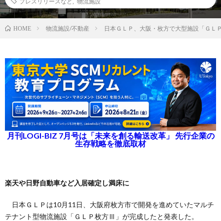
プレスリリースなど
,
物流施設
物流施設/不動産
日本ＧＬＰ、大阪・枚方で大型施設「ＧＬ
HOME
月刊LOGI-BIZ 7月号は「未来を創る輸送改革」 先行企業の
生存戦略を徹底取材
楽天や日野自動車など入居確定し満床に
日本ＧＬＰは10月11日、大阪府枚方市で開発を進めていたマルチ
テナント型物流施設「ＧＬＰ枚方Ⅲ」が完成したと発表した。