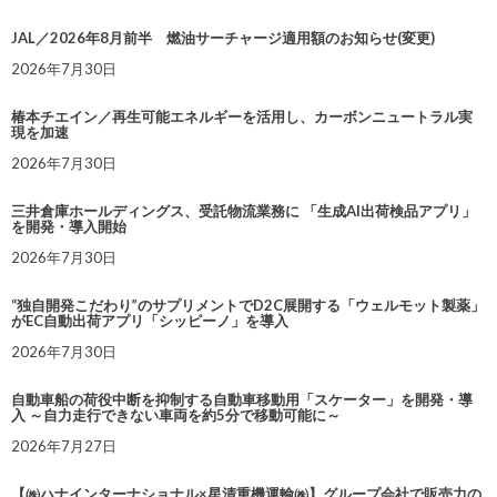
JAL／2026年8月前半 燃油サーチャージ適用額のお知らせ(変更)
2026年7月30日
椿本チエイン／再生可能エネルギーを活用し、カーボンニュートラル実
現を加速
2026年7月30日
三井倉庫ホールディングス、受託物流業務に 「生成AI出荷検品アプリ」
を開発・導入開始
2026年7月30日
“独自開発こだわり”のサプリメントでD2C展開する「ウェルモット製薬」
がEC自動出荷アプリ「シッピーノ」を導入
2026年7月30日
自動車船の荷役中断を抑制する自動車移動用「スケーター」を開発・導
入 ～自力走行できない車両を約5分で移動可能に～
2026年7月27日
【㈱ハナインターナショナル×星清重機運輸㈱】グループ会社で販売力の