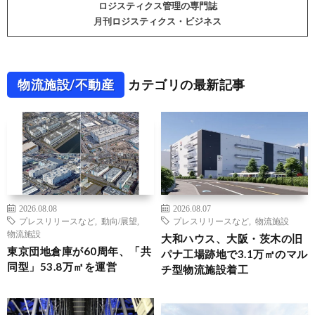
ロジスティクス管理の専門誌
月刊ロジスティクス・ビジネス
物流施設/不動産
カテゴリの最新記事
2026.08.08
2026.08.07
プレスリリースなど
,
動向/展望
,
プレスリリースなど
,
物流施設
物流施設
大和ハウス、大阪・茨木の旧
東京団地倉庫が60周年、「共
パナ工場跡地で3.1万㎡のマル
同型」53.8万㎡を運営
チ型物流施設着工