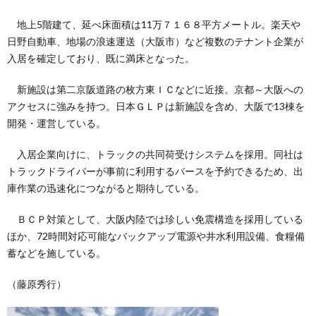
地上5階建て、延べ床面積は11万７１６８平方メートル。楽天や
日野自動車、地場の浪速運送（大阪市）など複数のテナント企業が
入居を確定しており、既に満床となった。
新施設は第二京阪道路の枚方東ＩＣなどに近接。京都～大阪への
アクセスに強みを持つ。日本ＧＬＰは新施設を含め、大阪で13棟を
開発・運営している。
入居企業向けに、トラックの共同荷受けシステムを採用。同社は
トラックドライバーが事前に利用するバースを予約できるため、出
庫作業の迅速化につながると期待している。
ＢＣＰ対策として、大阪内陸では珍しい免震構造を採用している
ほか、72時間対応可能なバックアップ電源や井水利用設備、食糧備
蓄などを施している。
（藤原秀行）