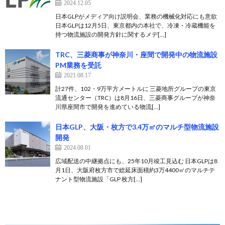
2024.12.05
日本GLPがメディア向け説明会、業務の機械化対応にも意欲
日本GLPは12月5日、東京都内の本社で、冷凍・冷蔵機能を
持つ物流施設の開発方針に関するメデ[…]
TRC、三菱商事が神奈川・座間で開発中の物流施設
PM業務を受託
2021.08.17
計27件、102・9万平方メートルに 三菱地所グループの東京
流通センター（TRC）は8月16日、三菱商事グループが神奈
川県座間市で開発を進めている物流[…]
日本GLP、大阪・枚方で3.4万㎡のマルチ型物流施設
開発
2024.08.01
広域配送の中継拠点にも、25年10月竣工見込む 日本GLPは8
月1日、大阪府枚方市で総延床面積約3万4400㎡のマルチテ
ナント型物流施設「GLP 枚方[…]