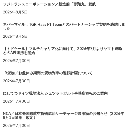
フジトランスコーポレーション／新造船「蓉翔丸」就航
2026年8月5日
ネバーマイル：TGR Haas F1 Teamとのパートナーシップ契約を締結しま
した
2026年8月5日
【トドケール】マルチキャリア化に向けて、2026年7月よりヤマト運輸
とのAPI連携を開始
2026年7月30日
JR貨物／お盆休み期間の貨物列車の運転計画について
2026年7月30日
にしてつドイツ現地法人 シュツットガルト事務所移転のご案内
2026年7月30日
NCA／日本発国際航空貨物燃油サーチャージ適用額のお知らせ（2026年
8月1日適用 改定）
2026年7月30日