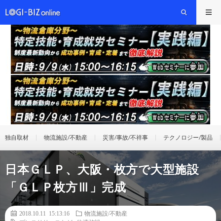
独自取材
物流施設/不動産
災害/事故/不祥事
テクノロジー/製品
日本ＧＬＰ、大阪・枚方で大型施設
「ＧＬＰ枚方Ⅲ」完成
2018.10.11 15:13:16
物流施設/不動産