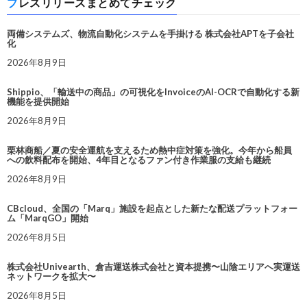
プレスリリースまとめてチェック
両備システムズ、物流自動化システムを手掛ける 株式会社APTを子会社
化
2026年8月9日
Shippio、「輸送中の商品」の可視化をInvoiceのAI-OCRで自動化する新
機能を提供開始
2026年8月9日
栗林商船／夏の安全運航を支えるため熱中症対策を強化。今年から船員
への飲料配布を開始、4年目となるファン付き作業服の支給も継続
2026年8月9日
CBcloud、全国の「Marq」施設を起点とした新たな配送プラットフォー
ム「MarqGO」開始
2026年8月5日
株式会社Univearth、倉吉運送株式会社と資本提携〜山陰エリアへ実運送
ネットワークを拡大〜
2026年8月5日