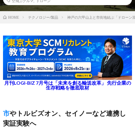
空飛ぶクルマ
,
ドローン
テクノロジー/製品
神戸の六甲山上と市街地結ぶ「ドローン混
HOME
月刊LOGI-BIZ 7月号は「未来を創る輸送改革」 先行企業の
生存戦略を徹底取材
市やトルビズオン、セイノーなど連携し
実証実験へ