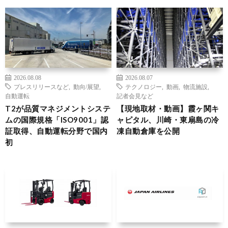
2026.08.08
2026.08.07
プレスリリースなど
,
動向/展望
,
テクノロジー
,
動画
,
物流施設
,
自動運転
記者会見など
T2が品質マネジメントシステ
【現地取材・動画】霞ヶ関キ
ムの国際規格「ISO9001」認
ャピタル、川崎・東扇島の冷
証取得、自動運転分野で国内
凍自動倉庫を公開
初