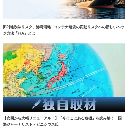
[PR]地政学リスク、港湾混雑…コンテナ運賃の変動リスクへの新しいヘッ
ジ方法「FFA」とは
【次回から大幅リニューアル！】「今そこにある危機」を読み解く 国
際ジャーナリスト・ビニシウス氏