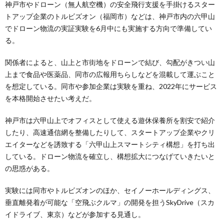
神戸市やドローン（無人航空機）の安全飛行支援を手掛けるスター
トアップ企業のトルビズオン（福岡市）などは、神戸市内の六甲山
でドローン物流の実証実験を6月中にも実施する方向で準備してい
る。
関係者によると、山上と市街地をドローンで結び、勾配がきつい山
上まで食品や医薬品、同市の広報用ちらしなどを混載して運ぶこと
を想定している。同市や参加企業は実験を重ね、2022年にサービス
を本格開始させたい考えだ。
神戸市は六甲山上でオフィスとして使える遊休保養所を割安で紹介
したり、高速通信網を整備したりして、スタートアップ企業やクリ
エイターなどを誘致する「六甲山上スマートシティ構想」を打ち出
している。ドローン物流を確立し、構想拡大につなげていきたいと
の思惑がある。
実験には同市やトルビズオンのほか、セイノーホールディングス、
垂直離発着が可能な「空飛ぶクルマ」の開発を担うSkyDrive（スカ
イドライブ、東京）などが参加する見通し。