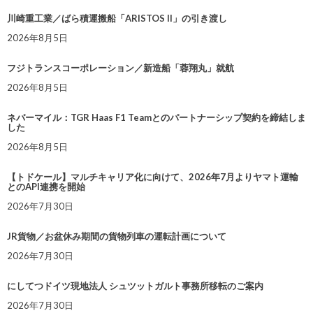
川崎重工業／ばら積運搬船「ARISTOS II」の引き渡し
2026年8月5日
フジトランスコーポレーション／新造船「蓉翔丸」就航
2026年8月5日
ネバーマイル：TGR Haas F1 Teamとのパートナーシップ契約を締結しま
した
2026年8月5日
【トドケール】マルチキャリア化に向けて、2026年7月よりヤマト運輸
とのAPI連携を開始
2026年7月30日
JR貨物／お盆休み期間の貨物列車の運転計画について
2026年7月30日
にしてつドイツ現地法人 シュツットガルト事務所移転のご案内
2026年7月30日