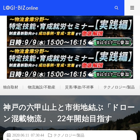
独自取材
物流施設/不動産
災害/事故/不祥事
テクノロジー/製品
神戸の六甲山上と市街地結ぶ「ドロー
ン混載物流」、22年開始目指す
2020.06.11 07:30:44
テクノロジー/製品