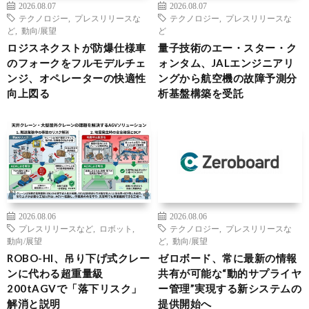
2026.08.07
2026.08.07
テクノロジー
,
プレスリリースな
テクノロジー
,
プレスリリースな
ど
,
動向/展望
ど
ロジスネクストが防爆仕様車
量子技術のエー・スター・ク
のフォークをフルモデルチェ
ォンタム、JALエンジニアリ
ンジ、オペレーターの快適性
ングから航空機の故障予測分
向上図る
析基盤構築を受託
2026.08.06
2026.08.06
プレスリリースなど
,
ロボット
,
テクノロジー
,
プレスリリースな
動向/展望
ど
,
動向/展望
ROBO-HI、吊り下げ式クレー
ゼロボード、常に最新の情報
ンに代わる超重量級
共有が可能な“動的サプライヤ
200tAGVで「落下リスク」
ー管理”実現する新システムの
解消と説明
提供開始へ