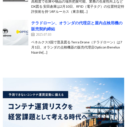
高精度で在庫や物品の場所把握可能、業務の生産性向上など
DX図る 安田倉庫は2月10日、RFID（電子タグ）の位置特定特
許技術を持つRFルーカス（東京都[…]
テラドローン、オランダの代理店と屋内点検用機の
販売契約締結
2025.07.03
ベネルクス3国で普及図る Terra Drone（テラドローン）は7
月1日、オランダの点検機器の販売代理店Opticon Benelux
Naarde[…]