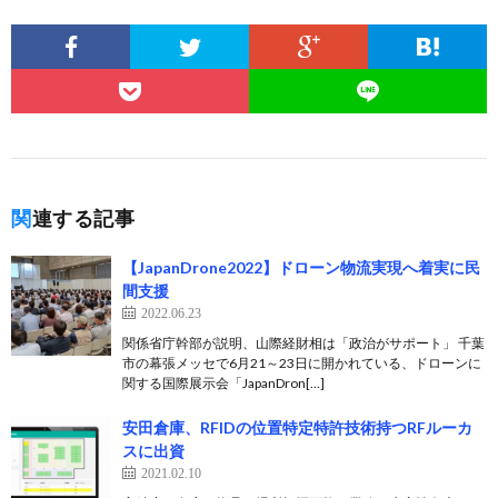
関連する記事
【JapanDrone2022】ドローン物流実現へ着実に民
間支援
2022.06.23
関係省庁幹部が説明、山際経財相は「政治がサポート」 千葉
市の幕張メッセで6月21～23日に開かれている、ドローンに
関する国際展示会「JapanDron[…]
安田倉庫、RFIDの位置特定特許技術持つRFルーカ
スに出資
2021.02.10