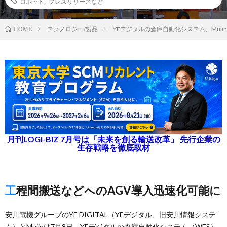
ロボット
,
プレスリリースなど
テクノロジー/製品
YEデジタルの倉庫自動化システム、Muji
HOME
月刊LOGI-BIZ 7月号は「未来を創る輸送改革」 先行企業の
生存戦略を徹底取材
工程間搬送などへのAGV導入迅速化可能に
安川電機グループのYE DIGITAL（YEデジタル、旧安川情報システ
ム）とMujinは7月8日、YEデジタルの倉庫自動化システム（WES）