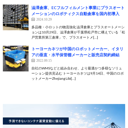
澁澤倉庫、ECフルフィルメント事業にプラスオート
メーションのロボティクス自動倉庫を国内初導入
2024.10.29
多品種・小ロットの物流強化 澁澤倉庫とプラスオートメーシ
ョンは10月29日、澁澤倉庫が千葉県松戸市に構えている「松
戸営業所第三倉庫」で、プラスオートメ[…]
トーヨーカネツが中国のロボットメーカー、イタリ
アの垂直・水平保管棚メーカーと販売店契約締結
2022.09.15
自社のWMSなどと組み合わせ、より最適かつ多様なソリュ
ーション提供見込む トーヨーカネツは9月14日、中国のロボ
ットメーカーZhejiang Libi[…]