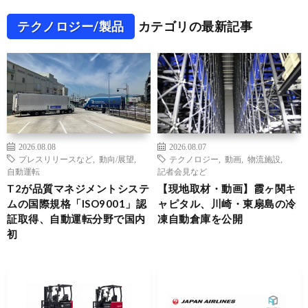
テクノロジー/製品
カテゴリの最新記事
2026.08.08
2026.08.07
プレスリリースなど
,
動向/展望
,
テクノロジー
,
動画
,
物流施設
,
自動運転
記者会見など
T2が品質マネジメントシステ
【現地取材・動画】霞ヶ関キ
ムの国際規格「ISO9001」認
ャピタル、川崎・東扇島の冷
証取得、自動運転分野で国内
凍自動倉庫を公開
初