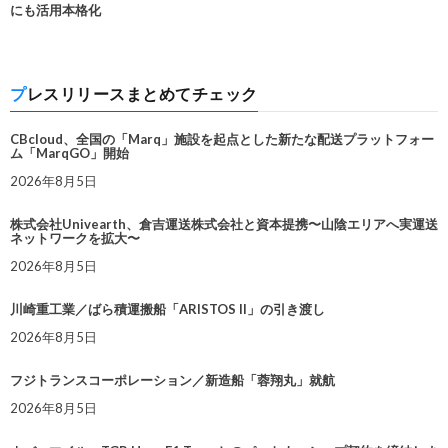
にも活用本格化
プレスリリースまとめてチェック
CBcloud、全国の「Marq」施設を起点とした新たな配送プラットフォー
ム「MarqGO」開始
2026年8月5日
株式会社Univearth、倉吉運送株式会社と資本提携〜山陰エリアへ実運送
ネットワークを拡大〜
2026年8月5日
川崎重工業／ばら積運搬船「ARISTOS II」の引き渡し
2026年8月5日
フジトランスコーポレーション／新造船「蓉翔丸」就航
2026年8月5日