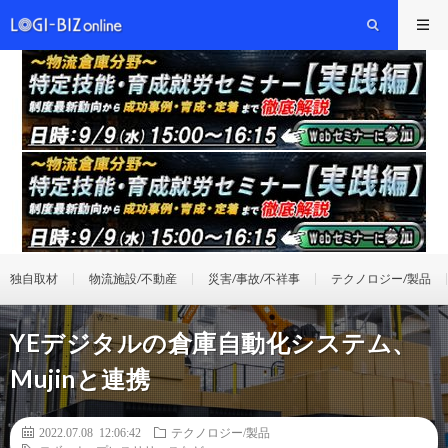
独自取材
物流施設/不動産
災害/事故/不祥事
テクノロジー/製品
YEデジタルの倉庫自動化システム、
Mujinと連携
2022.07.08 12:06:42
テクノロジー/製品