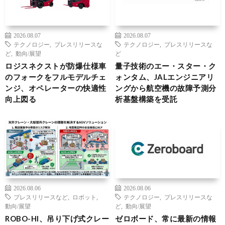
2026.08.07
2026.08.07
テクノロジー
,
プレスリリースな
テクノロジー
,
プレスリリースな
ど
,
動向/展望
ど
ロジスネクストが防爆仕様車
量子技術のエー・スター・ク
のフォークをフルモデルチェ
ォンタム、JALエンジニアリ
ンジ、オペレーターの快適性
ングから航空機の故障予測分
向上図る
析基盤構築を受託
2026.08.06
2026.08.06
プレスリリースなど
,
ロボット
,
テクノロジー
,
プレスリリースな
動向/展望
ど
,
動向/展望
ROBO-HI、吊り下げ式クレー
ゼロボード、常に最新の情報