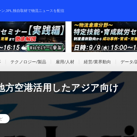
ーン,3PL,独自取材で物流ニュースを配信
事
テクノロジー/製品
雇用/人材
経営/業界動向
データ/
地方空港活用したアジア向け
ど