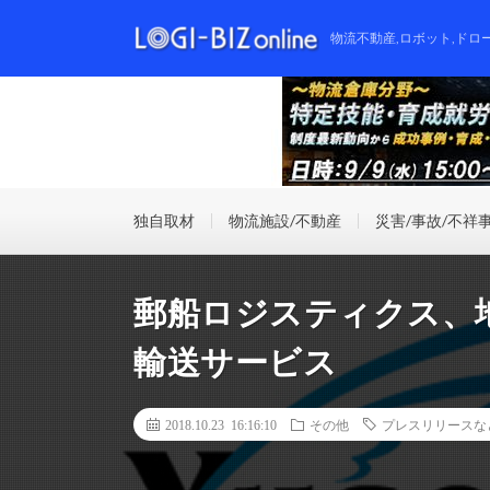
物流不動産,ロボット,ドロ
独自取材
物流施設/不動産
災害/事故/不祥
郵船ロジスティクス、
輸送サービス
2018.10.23 16:16:10
その他
プレスリリースな