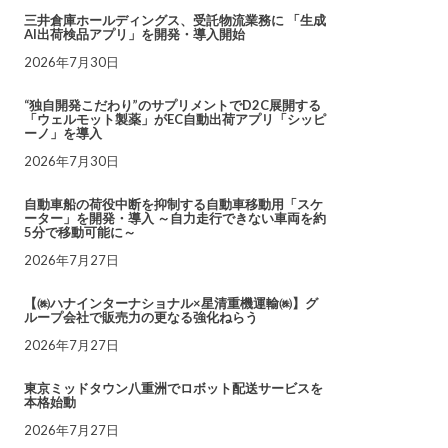
三井倉庫ホールディングス、受託物流業務に 「生成
AI出荷検品アプリ」を開発・導入開始
2026年7月30日
“独自開発こだわり”のサプリメントでD2C展開する
「ウェルモット製薬」がEC自動出荷アプリ「シッピ
ーノ」を導入
2026年7月30日
自動車船の荷役中断を抑制する自動車移動用「スケ
ーター」を開発・導入 ～自力走行できない車両を約
5分で移動可能に～
2026年7月27日
【㈱ハナインターナショナル×星清重機運輸㈱】グ
ループ会社で販売力の更なる強化ねらう
2026年7月27日
東京ミッドタウン八重洲でロボット配送サービスを
本格始動
2026年7月27日