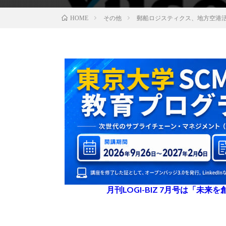
その他
郵船ロジスティクス、地方空港
HOME
月刊LOGI-BIZ 7月号は「未