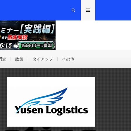
調査
政策
タイアップ
その他