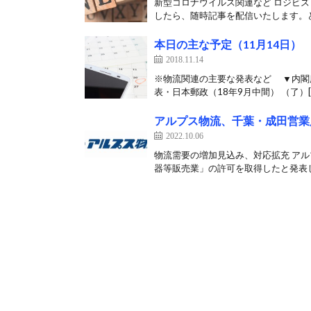
新型コロナウイルス関連など ロジビ
したら、随時記事を配信いたします。ど
本日の主な予定（11月14日）
2018.11.14
※物流関連の主要な発表など ▼内閣府
表・日本郵政（18年9月中間） （了）[
アルプス物流、千葉・成田営業
2022.10.06
物流需要の増加見込み、対応拡充 アル
器等販売業」の許可を取得したと発表した