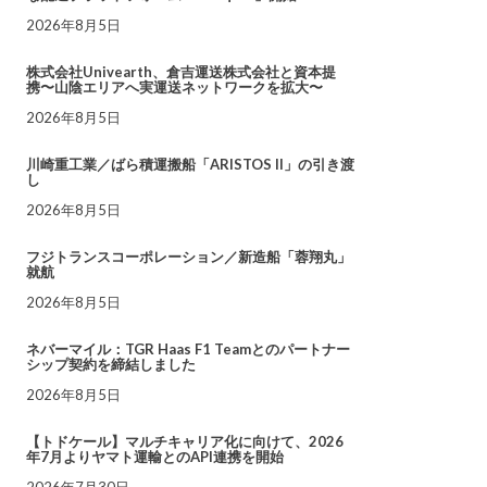
2026年8月5日
株式会社Univearth、倉吉運送株式会社と資本提
携〜山陰エリアへ実運送ネットワークを拡大〜
2026年8月5日
川崎重工業／ばら積運搬船「ARISTOS II」の引き渡
し
2026年8月5日
フジトランスコーポレーション／新造船「蓉翔丸」
就航
2026年8月5日
ネバーマイル：TGR Haas F1 Teamとのパートナー
シップ契約を締結しました
2026年8月5日
【トドケール】マルチキャリア化に向けて、2026
年7月よりヤマト運輸とのAPI連携を開始
2026年7月30日