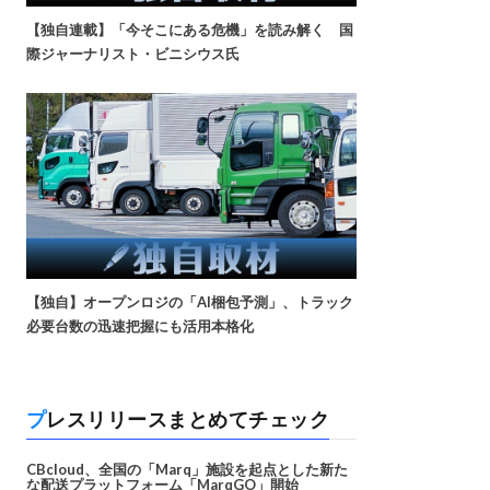
【独自連載】「今そこにある危機」を読み解く 国
際ジャーナリスト・ビニシウス氏
【独自】オープンロジの「AI梱包予測」、トラック
必要台数の迅速把握にも活用本格化
プレスリリースまとめてチェック
CBcloud、全国の「Marq」施設を起点とした新た
な配送プラットフォーム「MarqGO」開始