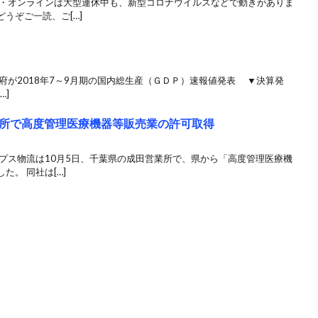
ズ・オンラインは大型連休中も、新型コロナウイルスなどで動きがありま
うぞご一読、ご[…]
が2018年7～9月期の国内総生産（ＧＤＰ）速報値発表 ▼決算発
…]
所で高度管理医療機器等販売業の許可取得
プス物流は10月5日、千葉県の成田営業所で、県から「高度管理医療機
。 同社は[…]