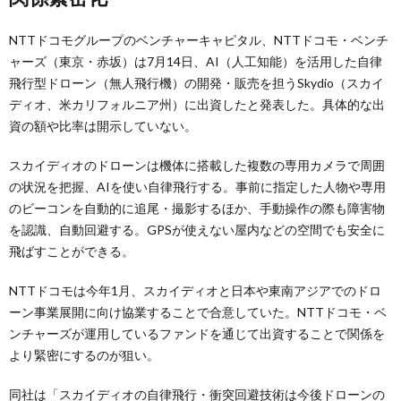
NTTドコモグループのベンチャーキャピタル、NTTドコモ・ベンチ
ャーズ（東京・赤坂）は7月14日、AI（人工知能）を活用した自律
飛行型ドローン（無人飛行機）の開発・販売を担うSkydio（スカイ
ディオ、米カリフォルニア州）に出資したと発表した。具体的な出
資の額や比率は開示していない。
スカイディオのドローンは機体に搭載した複数の専用カメラで周囲
の状況を把握、AIを使い自律飛行する。事前に指定した人物や専用
のビーコンを自動的に追尾・撮影するほか、手動操作の際も障害物
を認識、自動回避する。GPSが使えない屋内などの空間でも安全に
飛ばすことができる。
NTTドコモは今年1月、スカイディオと日本や東南アジアでのドロ
ーン事業展開に向け協業することで合意していた。NTTドコモ・ベ
ンチャーズが運用しているファンドを通じて出資することで関係を
より緊密にするのが狙い。
同社は「スカイディオの自律飛行・衝突回避技術は今後ドローンの