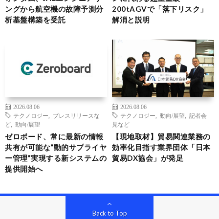
ングから航空機の故障予測分
200tAGVで「落下リスク」
析基盤構築を受託
解消と説明
2026.08.06
2026.08.06
テクノロジー
,
プレスリリースな
テクノロジー
,
動向/展望
,
記者会
ど
,
動向/展望
見など
ゼロボード、常に最新の情報
【現地取材】貿易関連業務の
共有が可能な“動的サプライヤ
効率化目指す業界団体「日本
ー管理”実現する新システムの
貿易DX協会」が発足
提供開始へ
Back to Top