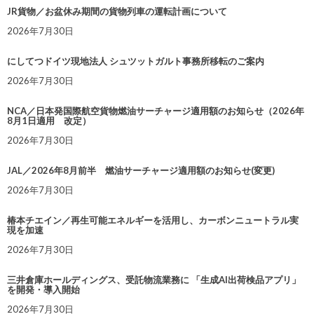
JR貨物／お盆休み期間の貨物列車の運転計画について
2026年7月30日
にしてつドイツ現地法人 シュツットガルト事務所移転のご案内
2026年7月30日
NCA／日本発国際航空貨物燃油サーチャージ適用額のお知らせ（2026年
8月1日適用 改定）
2026年7月30日
JAL／2026年8月前半 燃油サーチャージ適用額のお知らせ(変更)
2026年7月30日
椿本チエイン／再生可能エネルギーを活用し、カーボンニュートラル実
現を加速
2026年7月30日
三井倉庫ホールディングス、受託物流業務に 「生成AI出荷検品アプリ」
を開発・導入開始
2026年7月30日