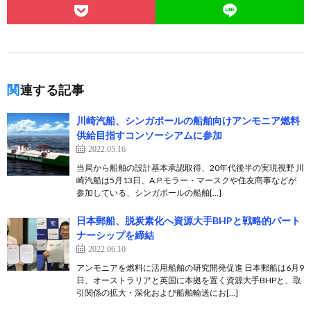
関連する記事
川崎汽船、シンガポールの船舶向けアンモニア燃料
供給目指すコンソーシアムに参加
2022.05.16
当局から船舶の設計基本承認取得、20年代後半の実現視野 川
崎汽船は5月13日、A.P.モラー・マースクや住友商事などが
参加している、シンガポールの船舶[…]
日本郵船、脱炭素化へ資源大手BHPと戦略的パート
ナーシップを締結
2022.06.10
アンモニアを燃料に活用船舶の研究開発促進 日本郵船は6月9
日、オーストラリアと英国に本拠を置く資源大手BHPと、取
引関係の拡大・深化および船舶輸送にお[…]