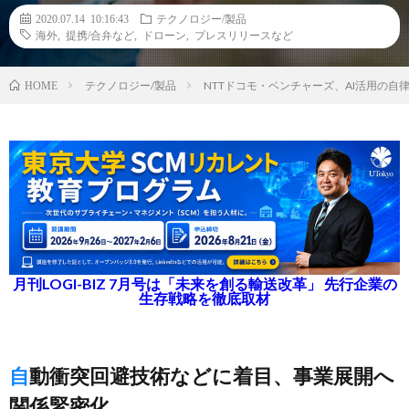
2020.07.14 10:16:43
テクノロジー/製品
海外
,
提携/合弁など
,
ドローン
,
プレスリリースなど
テクノロジー/製品
NTTドコモ・ベンチャーズ、AI活用の
HOME
月刊LOGI-BIZ 7月号は「未来を創る輸送改革」 先行企業の
生存戦略を徹底取材
自動衝突回避技術などに着目、事業展開へ
関係緊密化