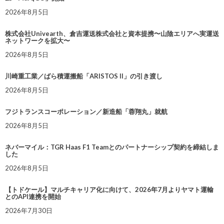
2026年8月5日
株式会社Univearth、倉吉運送株式会社と資本提携〜山陰エリアへ実運送
ネットワークを拡大〜
2026年8月5日
川崎重工業／ばら積運搬船「ARISTOS II」の引き渡し
2026年8月5日
フジトランスコーポレーション／新造船「蓉翔丸」就航
2026年8月5日
ネバーマイル：TGR Haas F1 Teamとのパートナーシップ契約を締結しま
した
2026年8月5日
【トドケール】マルチキャリア化に向けて、2026年7月よりヤマト運輸
とのAPI連携を開始
2026年7月30日