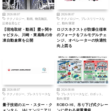
2026.08.07
2026.08.07
テクノロジー
,
動画
,
物流施設
,
テクノロジー
,
プレスリリースな
記者会見など
ど
,
動向/展望
【現地取材・動画】霞ヶ関キ
ロジスネクストが防爆仕様車
ャピタル、川崎・東扇島の冷
のフォークをフルモデルチェ
凍自動倉庫を公開
ンジ、オペレーターの快適性
向上図る
2026.08.07
2026.08.06
テクノロジー
,
プレスリリースな
プレスリリースなど
,
ロボット
,
ど
動向/展望
量子技術のエー・スター・ク
ROBO-HI、吊り下げ式クレー
ォンタム、JALエンジニアリ
ンに代わる超重量級