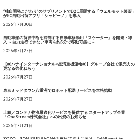
“独自開発こだわり”のサプリメントでD2C展開する「ウェルモット製薬」
がEC自動出荷アプリ「シッピーノ」を導入
2026年7月30日
自動車船の荷役中断を抑制する自動車移動用「スケーター」を開発・導
入 ～自力走行できない車両を約5分で移動可能に～
2026年7月27日
【㈱ハナインターナショナル×星清重機運輸㈱】グループ会社で販売力の
更なる強化ねらう
2026年7月27日
東京ミッドタウン八重洲でロボット配送サービスを本格始動
2026年7月27日
上組／コンテナ物流最適化サービスを提供する スタートアップ企業
「OneStream株式会社」への出資のお知らせ
2026年7月21日
ZOZO、BONJOUR SAGANの自社EC拡大に向け「Fulfillment by