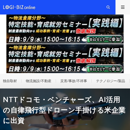
独自取材
物流施設/不動産
災害/事故/不祥事
テクノロジー/製品
NTTドコモ・ベンチャーズ、AI活用
の自律飛行型ドローン手掛ける米企業
に出資