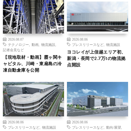
2026.08.07
2026.08.06
テクノロジー
,
動画
,
物流施設
,
プレスリリースなど
,
物流施設
記者会見など
ヨコレイが上信越エリア初、
【現地取材・動画】霞ヶ関キ
新潟・長岡で2.7万tの物流拠
ャピタル、川崎・東扇島の冷
点開設
凍自動倉庫を公開
2026.08.06
2026.08.06
プレスリリースなど
,
物流施設
プレスリリースなど
,
動向/展望
,