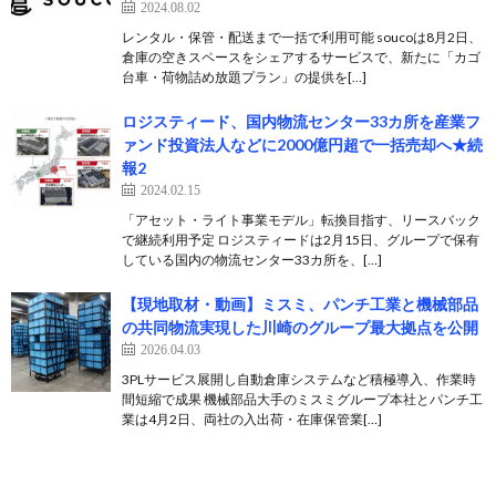
2024.08.02
レンタル・保管・配送まで一括で利用可能 soucoは8月2日、
倉庫の空きスペースをシェアするサービスで、新たに「カゴ
台車・荷物詰め放題プラン」の提供を[…]
ロジスティード、国内物流センター33カ所を産業フ
ァンド投資法人などに2000億円超で一括売却へ★続
報2
2024.02.15
「アセット・ライト事業モデル」転換目指す、リースバック
で継続利用予定 ロジスティードは2月15日、グループで保有
している国内の物流センター33カ所を、[…]
【現地取材・動画】ミスミ、パンチ工業と機械部品
の共同物流実現した川崎のグループ最大拠点を公開
2026.04.03
3PLサービス展開し自動倉庫システムなど積極導入、作業時
間短縮で成果 機械部品大手のミスミグループ本社とパンチ工
業は4月2日、両社の入出荷・在庫保管業[…]