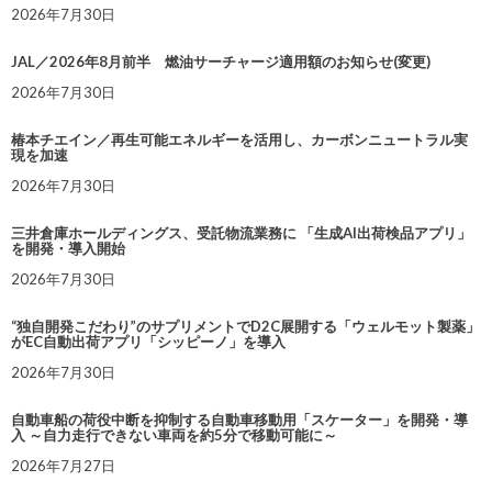
2026年7月30日
JAL／2026年8月前半 燃油サーチャージ適用額のお知らせ(変更)
2026年7月30日
椿本チエイン／再生可能エネルギーを活用し、カーボンニュートラル実
現を加速
2026年7月30日
三井倉庫ホールディングス、受託物流業務に 「生成AI出荷検品アプリ」
を開発・導入開始
2026年7月30日
“独自開発こだわり”のサプリメントでD2C展開する「ウェルモット製薬」
がEC自動出荷アプリ「シッピーノ」を導入
2026年7月30日
自動車船の荷役中断を抑制する自動車移動用「スケーター」を開発・導
入 ～自力走行できない車両を約5分で移動可能に～
2026年7月27日