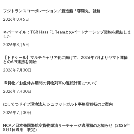
フジトランスコーポレーション／新造船「蓉翔丸」就航
2026年8月5日
ネバーマイル：TGR Haas F1 Teamとのパートナーシップ契約を締結しま
した
2026年8月5日
【トドケール】マルチキャリア化に向けて、2026年7月よりヤマト運輸
とのAPI連携を開始
2026年7月30日
JR貨物／お盆休み期間の貨物列車の運転計画について
2026年7月30日
にしてつドイツ現地法人 シュツットガルト事務所移転のご案内
2026年7月30日
NCA／日本発国際航空貨物燃油サーチャージ適用額のお知らせ（2026年
8月1日適用 改定）