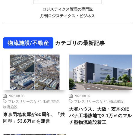
ロジスティクス管理の専門誌
月刊ロジスティクス・ビジネス
物流施設/不動産
カテゴリの最新記事
2026.08.08
2026.08.07
プレスリリースなど
,
動向/展望
,
プレスリリースなど
,
物流施設
物流施設
大和ハウス、大阪・茨木の旧
東京団地倉庫が60周年、「共
パナ工場跡地で3.1万㎡のマル
同型」53.8万㎡を運営
チ型物流施設着工