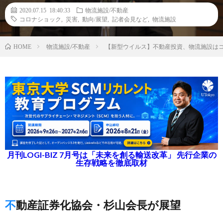
2020.07.15 18:40:33
物流施設/不動産
コロナショック
,
災害
,
動向/展望
,
記者会見など
,
物流施設
物流施設/不動産
【新型ウイルス】不動産投資、物流施設は
HOME
月刊LOGI-BIZ 7月号は「未来を創る輸送改革」 先行企業の
生存戦略を徹底取材
不動産証券化協会・杉山会長が展望