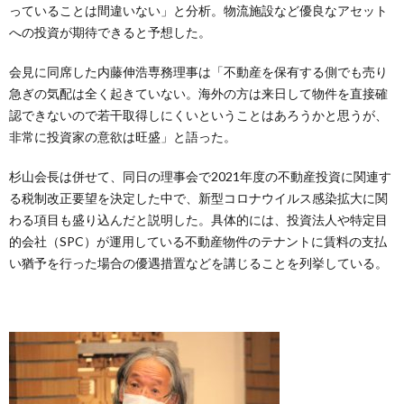
っていることは間違いない」と分析。物流施設など優良なアセット
への投資が期待できると予想した。
会見に同席した内藤伸浩専務理事は「不動産を保有する側でも売り
急ぎの気配は全く起きていない。海外の方は来日して物件を直接確
認できないので若干取得しにくいということはあろうかと思うが、
非常に投資家の意欲は旺盛」と語った。
杉山会長は併せて、同日の理事会で2021年度の不動産投資に関連す
る税制改正要望を決定した中で、新型コロナウイルス感染拡大に関
わる項目も盛り込んだと説明した。具体的には、投資法人や特定目
的会社（SPC）が運用している不動産物件のテナントに賃料の支払
い猶予を行った場合の優遇措置などを講じることを列挙している。