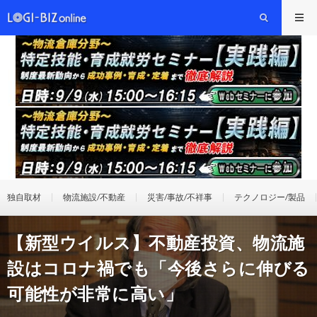
独自取材
物流施設/不動産
災害/事故/不祥事
テクノロジー/製品
【新型ウイルス】不動産投資、物流施
設はコロナ禍でも「今後さらに伸びる
可能性が非常に高い」