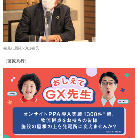
会見に臨む杉山会長
（藤原秀行）