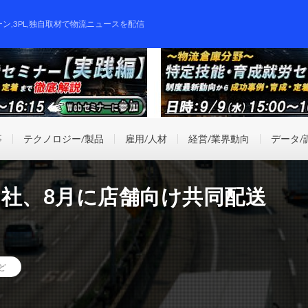
ーン,3PL,独自取材で物流ニュースを配信
事
テクノロジー/製品
雇用/人材
経営/業界動向
データ/
3社、8月に店舗向け共同配送
ど