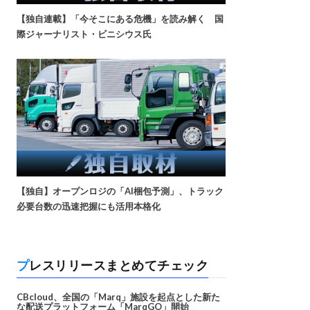
【独自連載】「今そこにある危機」を読み解く 国
際ジャーナリスト・ビニシウス氏
【独自】オープンロジの「AI梱包予測」、トラック
必要台数の迅速把握にも活用本格化
プレスリリースまとめてチェック
CBcloud、全国の「Marq」施設を起点とした新た
な配送プラットフォーム「MarqGO」開始