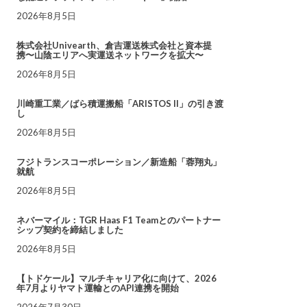
2026年8月5日
株式会社Univearth、倉吉運送株式会社と資本提
携〜山陰エリアへ実運送ネットワークを拡大〜
2026年8月5日
川崎重工業／ばら積運搬船「ARISTOS II」の引き渡
し
2026年8月5日
フジトランスコーポレーション／新造船「蓉翔丸」
就航
2026年8月5日
ネバーマイル：TGR Haas F1 Teamとのパートナー
シップ契約を締結しました
2026年8月5日
【トドケール】マルチキャリア化に向けて、2026
年7月よりヤマト運輸とのAPI連携を開始
2026年7月30日