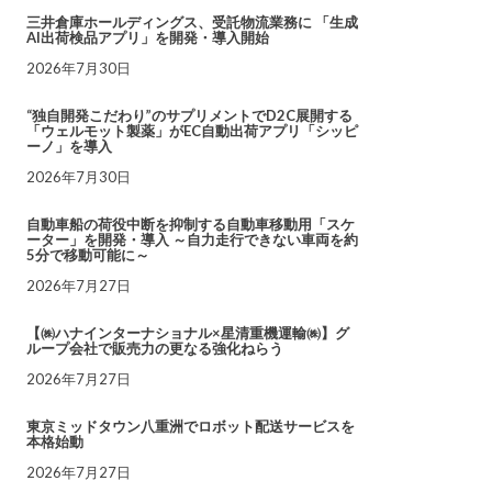
三井倉庫ホールディングス、受託物流業務に 「生成
AI出荷検品アプリ」を開発・導入開始
2026年7月30日
“独自開発こだわり”のサプリメントでD2C展開する
「ウェルモット製薬」がEC自動出荷アプリ「シッピ
ーノ」を導入
2026年7月30日
自動車船の荷役中断を抑制する自動車移動用「スケ
ーター」を開発・導入 ～自力走行できない車両を約
5分で移動可能に～
2026年7月27日
【㈱ハナインターナショナル×星清重機運輸㈱】グ
ループ会社で販売力の更なる強化ねらう
2026年7月27日
東京ミッドタウン八重洲でロボット配送サービスを
本格始動
2026年7月27日